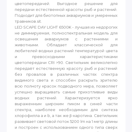
цветопередачей. Выгодное решение для
передачи естественной красоты рыб и растений.
Подходит для биотопных аквариумов и умеренных
травников.sit.
LED SCAPE DAY LIGHT 6500K - лучшая из недорогих
не диммируемая, полноспектральная модель для
освещения аквариумов с растениями и
животными. Обладает классической для
любителей водных растений температурой цвета
и превосходными характеристиками
цветопередачи CRI >90. Светильник великолепно
передаёт естественную красоту рыб и растений
без провалов в различных частях спектра
видимого света и способен раскрыть зрителю
всю полноту красок подводного мира, позволяет
успешно выращивать самые прихотливые виды
водных растений. Характеризуется ярко
выраженным широким пиком в синей части
спектра, наиболее необходимым для синтеза
хлорофилла a и b, а так же β-каротина. Светильник
развивает световой поток 5200 lm на 1 метр длины
и построен с использованием одного типа сверх