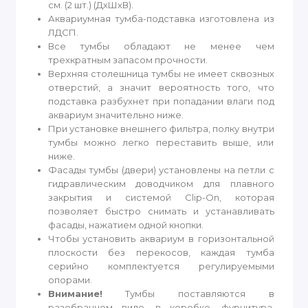
см. (2 шт.) (ДхШхВ).
Аквариумная тумба-подставка изготовлена из
ЛДСП.
Все тумбы обладают не менее чем
трехкратным запасом прочности.
Верхняя столешница тумбы не имеет сквозных
отверстий, а значит вероятность того, что
подставка разбухнет при попадании влаги под
аквариум значительно ниже.
При установке внешнего фильтра, полку внутри
тумбы можно легко переставить выше, или
ниже.
Фасады тумбы (двери) установлены на петли с
гидравлическим доводчиком для плавного
закрытия и системой Clip-On, которая
позволяет быстро снимать и устанавливать
фасады, нажатием одной кнопки.
Чтобы установить аквариум в горизонтальной
плоскости без перекосов, каждая тумба
серийно комплектуется регулируемыми
опорами.
Внимание!
Тумбы поставляются в
разобранном виде, в коробке, фурнитура,