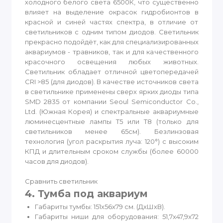
холодного белого света 6500К, что существенно
влияет на выделение окрасок гидробионтов в
красной и синей частях спектра, в отличие от
светильников с одним типом диодов. Светильник
прекрасно подойдёт, как для специализированных
аквариумов - травников, так и для качественного
красочного освещения любых животных.
Светильник обладает отличной цветопередачей
CRI >85 (для диодов). В качестве источников света
в светильнике применены сверх ярких диоды типа
SMD 2835 от компании Seoul Semiconductor Co.,
Ltd. (Южная Корея) и спектральные аквариумные
люминесцентные лампы Т5 или Т8 (только для
светильников менее 65см). Безлинзовая
технология (угол раскрытия луча: 120°) с высоким
КПД и длительным сроком службы (более 60000
часов для диодов).
Сравнить светильник
4. Тумба под аквариум
Габариты тумбы: 151x56x79 см. (ДхШхВ).
Габариты ниши для оборудования: 51,7x47,9x72