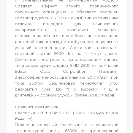
и универсальная не диммируемая модель.
Создаёт эффект яркого тропического
солнечного освещения и обладает хорошей
цветопередачей CRI >80. Данный тип светильника
отлично подойдёт для начинающих
аквариумистов и позволяет создавать
оформления общего типа с большинством видов
растений и животных, не требующих специальных
условий освещённости. Светильник развивает
световой поток 5600 lm на 1 метр длины.
Светильник построен с использованием одного
типа сверх ярких диодов SMD 2835 от компании
Edison Opto Corporation (Тайвань).
Энергоэфективность светильника 120 Лм/Ватт при
токе 350mA. Безлинзовая технология (угол
раскрытия луча: 120 °) с высоким КПД и
длительным сроком службы (более 50000 часов).
Сравнить светильник
Светильник 2шт. DAY LIGHT (150см. 2x69,4W 6500K
15440 lm)
Полноспектральный светильник с классической
температурой цвета 6500K и превосходной