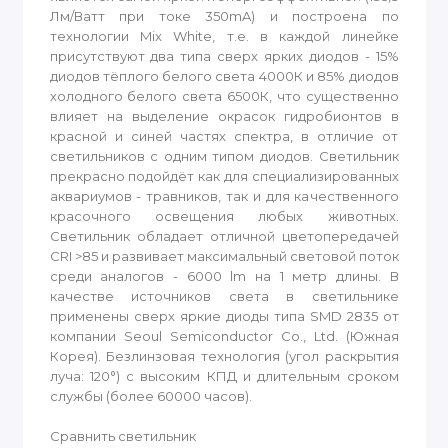
Лм/Ватт при токе 350mA) и построена по
технологии Mix White, т.е. в каждой линейке
присутствуют два типа сверх ярких диодов - 15%
диодов тёплого белого света 4000К и 85% диодов
холодного белого света 6500К, что существенно
влияет на выделение окрасок гидробионтов в
красной и синей частях спектра, в отличие от
светильников с одним типом диодов. Светильник
прекрасно подойдёт как для специализированных
аквариумов - травников, так и для качественного
красочного освещения любых животных.
Светильник обладает отличной цветопередачей
CRI >85 и развивает максимальный световой поток
среди аналогов - 6000 lm на 1 метр длины. В
качестве источников света в светильнике
применены сверх яркие диоды типа SMD 2835 от
компании Seoul Semiconductor Co., Ltd. (Южная
Корея). Безлинзовая технология (угол раскрытия
луча: 120°) с высоким КПД и длительным сроком
службы (более 60000 часов).
Сравнить светильник