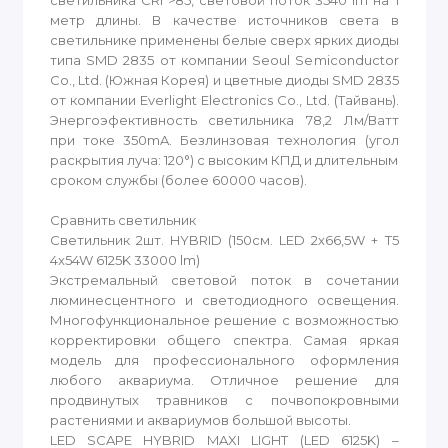
светильника CRI >85, световой поток 3540 lm на 1
метр длины. В качестве источников света в
светильнике применены белые сверх ярких диоды
типа SMD 2835 от компании Seoul Semiconductor
Co., Ltd. (Южная Корея) и цветные диоды SMD 2835
от компании Everlight Electronics Co., Ltd. (Тайвань).
Энергоэфективность светильника 78,2 Лм/Ватт
при токе 350mA. Безлинзовая технология (угол
раскрытия луча: 120°) с высоким КПД и длительным
сроком службы (более 60000 часов).
Сравнить светильник
Светильник 2шт. HYBRID (150см. LED 2x66,5W + T5
4x54W 6125K 33000 lm)
Экстремальный световой поток в сочетании
люминесцентного и светодиодного освещения.
Многофункциональное решение с возможностью
корректировки общего спектра. Самая яркая
модель для профессионального оформления
любого аквариума. Отличное решение для
продвинутых травников с почвопокровными
растениями и аквариумов большой высоты.
LED SCAPE HYBRID MAXI LIGHT (LED 6125K) –