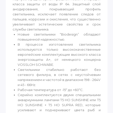
класса защиты от воды IP 64. Защитный слой
анодирования, покрывающий профиль
светильника, исключает появление следов от
пальцев, коррозии и окисления, что существенно
увеличивает эстетические свойства и срок
службы светильника.
Новые светильники “Biodesign” обладают
повышенной надежностью.
В процессе изготовления светильника
используются только высококачественные
европейские комплектующие высокого класса
энергозащиты А+, от немецкого концерна
VOSSLOH SCHWABE.
Светильники стабильно работают без
сетевого фильтра, в сетях с неустойчевым
напряжением и частотой в диапазоне 198 - 264V
и 45 - 66Hz.
Рабочая температура от -15º до +60ºС.
Серийно комплектуются двумя специальными
аквариумными лампами Т5 HO SUNSHINE или Т5
HO SUNSHINE + T5 HO SUPRA RED, которые
усиливают и подчеркивают цвета рыб и