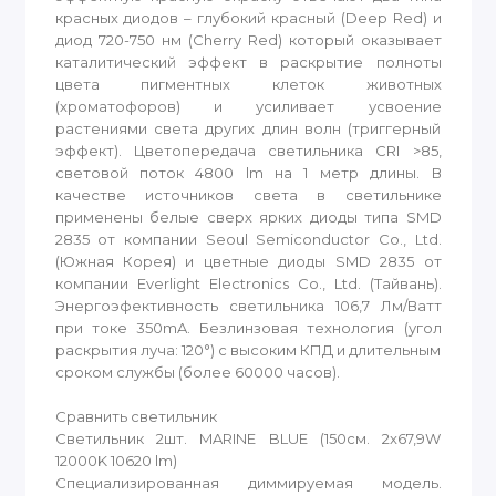
красных диодов – глубокий красный (Deep Red) и
диод 720-750 нм (Cherry Red) который оказывает
каталитический эффект в раскрытие полноты
цвета пигментных клеток животных
(хроматофоров) и усиливает усвоение
растениями света других длин волн (триггерный
эффект). Цветопередача светильника CRI >85,
световой поток 4800 lm на 1 метр длины. В
качестве источников света в светильнике
применены белые сверх ярких диоды типа SMD
2835 от компании Seoul Semiconductor Co., Ltd.
(Южная Корея) и цветные диоды SMD 2835 от
компании Everlight Electronics Co., Ltd. (Тайвань).
Энергоэфективность светильника 106,7 Лм/Ватт
при токе 350mA. Безлинзовая технология (угол
раскрытия луча: 120°) с высоким КПД и длительным
сроком службы (более 60000 часов).
Сравнить светильник
Светильник 2шт. MARINE BLUE (150см. 2x67,9W
12000K 10620 lm)
Специализированная диммируемая модель.