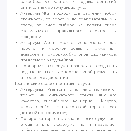
ракообразных, улиток, и водных рептилий,
оптимальных объему аквариума;
Аквариум Altum подходит для растений любой
сложности, от простых до требовательных к
свету, за счет выбора из девяти типов
светильников, правильного спектра и
мощности;
Аквариум Altum можно использовать для
пресной и морской воды, а также для
акваскейпа, природных биотопов, цихлидников,
псевдоморя, хардскейпов;
Пропорции аквариума позволяют создавать
водные ландшафты с перспективой, размещать
интересные декорации.
Технические особенности аквариума:
Аквариумы Premium Line, изготавливается
только из силикатного стекла высшего
качества, английского концерна Pilkington,
марки Optifloat с полировкой торцов всех
деталей по периметру;
Полировка торцов стекла не только улучшает
внешний вид аквариума, но и позволяет
добиться максимальной прочности деталей и