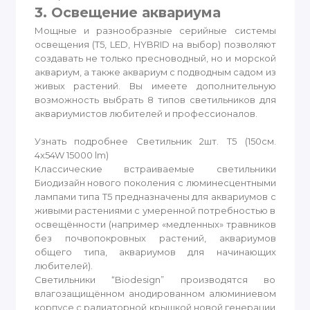
3. Освещение аквариума
Мощные и разнообразные серийные системы
освещения (T5, LED, HYBRID на выбор) позволяют
создавать не только пресноводный, но и морской
аквариум, а также аквариум с подводным садом из
живых растений. Вы имеете дополнительную
возможность выбрать 8 типов светильников для
аквариумистов любителей и профессионалов.
Узнать подробнее Светильник 2шт. T5 (150см.
4x54W 15000 lm)
Классические встраиваемые светильники
Биодизайн нового поколения с люминесцентными
лампами типа T5 предназначены для аквариумов с
живыми растениями с умеренной потребностью в
освещённости (например «медленных» травников
без почвопокровных растений, аквариумов
общего типа, аквариумов для начинающих
любителей).
Светильники “Biodesign” производятся во
влагозащищённом анодированном алюминиевом
корпусе c радиаторной крышкой новой генерации