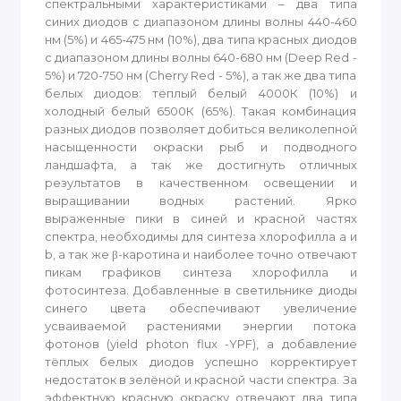
спектральными характеристиками – два типа
синих диодов с диапазоном длины волны 440-460
нм (5%) и 465-475 нм (10%), два типа красных диодов
с диапазоном длины волны 640-680 нм (Deep Red -
5%) и 720-750 нм (Cherry Red - 5%), а так же два типа
белых диодов: тёплый белый 4000К (10%) и
холодный белый 6500К (65%). Такая комбинация
разных диодов позволяет добиться великолепной
насыщенности окраски рыб и подводного
ландшафта, а так же достигнуть отличных
результатов в качественном освещении и
выращивании водных растений. Ярко
выраженные пики в синей и красной частях
спектра, необходимы для синтеза хлорофилла a и
b, а так же β-каротина и наиболее точно отвечают
пикам графиков синтеза хлорофилла и
фотосинтеза. Добавленные в светильнике диоды
синего цвета обеспечивают увеличение
усваиваемой растениями энергии потока
фотонов (yield photon flux -YPF), а добавление
тёплых белых диодов успешно корректирует
недостаток в зелёной и красной части спектра. За
эффектную красную окраску отвечают два типа