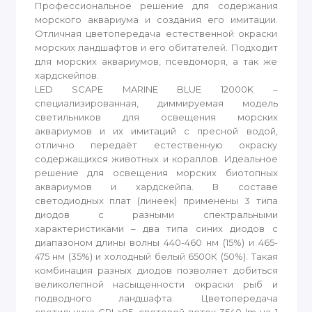
Профессиональное решение для содержания
морского аквариума и создания его имитации.
Отличная цветопередача естественной окраски
морских ландшафтов и его обитателей. Подходит
для морских аквариумов, псевдоморя, а так же
хардскейпов.
LED SCAPE MARINE BLUE 12000K –
специализированная, диммируемая модель
светильников для освещения морских
аквариумов и их имитаций с пресной водой,
отлично передаёт естественную окраску
содержащихся животных и кораллов. Идеальное
решение для освещения морских биотопных
аквариумов и хардскейпа. В составе
светодиодных плат (линеек) применены 3 типа
диодов с разными спектральными
характеристиками – два типа синих диодов с
диапазоном длины волны 440-460 нм (15%) и 465-
475 нм (35%) и холодный белый 6500К (50%). Такая
комбинация разных диодов позволяет добиться
великолепной насыщенности окраски рыб и
подводного ландшафта. Цветопередача