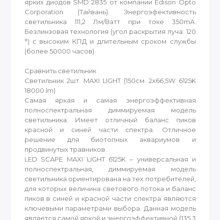
ярких диодов SMD 2835 от компании Edison Opto
Corporation (Тайвань). Энергоэфективность
светильника 111,2 Лм/Ватт при токе 350mA.
Безлинзовая технология (угол раскрытия луча: 120
°) с высоким КПД и длительным сроком службы
(более 50000 часов).
Сравнить светильник
Светильник 2шт. MAXI LIGHT (150см. 2x66,5W 6125K
18000 lm)
Самая яркая и самая энергоэффективная
полноспектральная диммируемая модель
светильника. Имеет отличный баланс пиков
красной и синей части спектра. Отличное
решение для биотопных аквариумов и
продвинутых травников.
LED SCAPE MAXI LIGHT 6125K – универсальная и
полноспектральная, диммируемая модель
светильника ориентирована на тех потребителей,
для которых величина светового потока и баланс
пиков в синей и красной части спектра являются
ключевыми параметрами выбора. Данная модель
является самой яркой и энергоэффективной (135,3