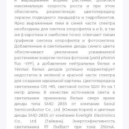
и выращивании водных растений, добиться
максимальную скорость роста и при этом
обеспечить реалистичную цветопередачу
окраски подводного ландшафта и гидробионтов.
Ярко выраженные пики в синей части спектра
необходимы для синтеза хлорофилла a и b, а так
же β-каротина и наиболее точно отвечают пикам
графиков синтеза хлорофилла и фотосинтеза.
Добавленные в светильнике диоды синего цвета
обеспечивают увеличение усваиваемой
растениями энергии потока фотонов (yield photon
flux -YPF), а добавление нейтральных белых и
тёплых белых диодов успешно корректирует
недостаток в зелёной и красной части спектра
для создания идеальной картины. Цветопередача
светильника CRI >85, световой поток 5220 lm на 1
метр длины. В качестве источников света в
светильнике применены белые сверх яркие
диоды типа SMD 2835 от компании Seoul
Semiconductor Co., Ltd. (Южная Корея) и цветные
диоды SMD 2835 от компании Everlight Electronics
Co., Ltd. (Тайвань). Энергоэфективность
светильника 117 Лм/Ватт при токе 350mA.