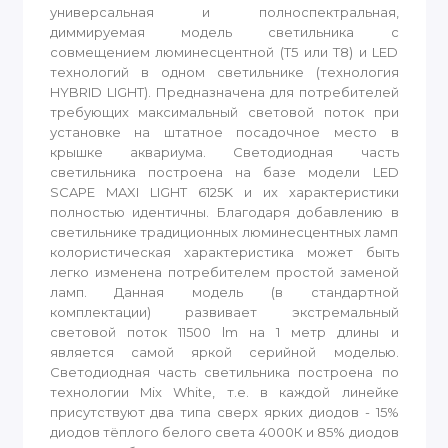
универсальная и полноспектральная,
диммируемая модель светильника с
совмещением люминесцентной (Т5 или Т8) и LED
технологий в одном светильнике (технология
HYBRID LIGHT). Предназначена для потребителей
требующих максимальный световой поток при
установке на штатное посадочное место в
крышке аквариума. Светодиодная часть
светильника построена на базе модели LED
SCAPE MAXI LIGHT 6125K и их характеристики
полностью идентичны. Благодаря добавлению в
светильнике традиционных люминесцентных ламп
колористическая характеристика может быть
легко изменена потребителем простой заменой
ламп. Данная модель (в стандартной
комплектации) развивает экстремальный
световой поток 11500 lm на 1 метр длины и
является самой яркой серийной моделью.
Светодиодная часть светильника построена по
технологии Mix White, т.е. в каждой линейке
присутствуют два типа сверх ярких диодов - 15%
диодов тёплого белого света 4000К и 85% диодов