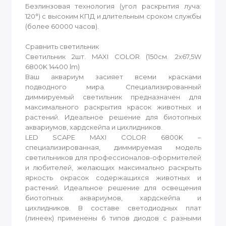
Безлинзовая технология (угол раскрытия луча:
120°) с высоким КПД и длительным сроком службы
(более 60000 часов).
Сравнить светильник
Светильник 2шт. MAXI COLOR (150см. 2x67,5W
6800K 14400 lm)
Ваш аквариум засияет всеми красками
подводного мира. Специализированный
диммируемый светильник предназначен для
максимального раскрытия красок животных и
растений. Идеальное решение для биотопных
аквариумов, хардскейпа и цихлидников.
LED SCAPE MAXI COLOR 6800K –
специализированная, диммируемая модель
светильников для профессионалов-оформителей
и любителей, желающих максимально раскрыть
яркость окрасок содержащихся животных и
растений. Идеальное решение для освещения
биотопных аквариумов, хардскейпа и
цихлидников. В составе светодиодных плат
(линеек) применены 6 типов диодов с разными