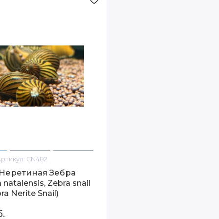
Артикул:
CN482
 Неретиная Зебра
a natalensis, Zebra snail
a Nerite Snail)
б.