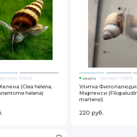
Артикул:
CN943
много
Артикул:
CN896
Хелена (Clea helena,
Улитка Филопалюди
nentome helena)
Мартенси (Filopaludi
martensi)
.
220
руб.