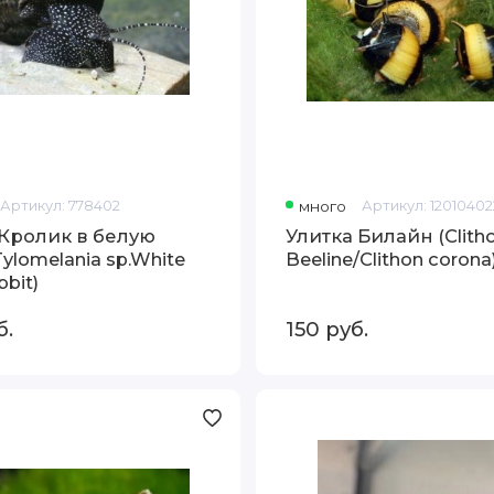
Артикул:
778402
много
Артикул:
12010402
 Кролик в белую
Улитка Билайн (Clitho
Tylomelania sp.White
Beeline/Clithon corona
bbit)
б.
150
руб.
Улитка
Филопалюдина
Мартенси
(Filopaludina
martensi)