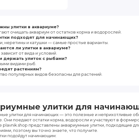
жны улитки в аквариуме?
ают очищать аквариум от остатков корма и водорослей.
литки подходят для начинающих?
и, неретины и катушки — самые простые варианты.
ются ли улитки в аквариуме?
 зависит от вида и условий.
и держать улиток с рыбами?
ными видами рыб.
редят растениям?
тво популярных видов безопасны для растений.
риумные улитки для начинаю
ные улитки для начинающих — это полезные и неприхотливые об
. Они поедают остатки корма, водоросли и участвуют в формир
е plavnik.shop представлены аквариумные улитки, подходящие дл
ями, поэтому вы точно знаете, что получите.
итки подойдут начинающим: