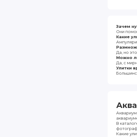
Зачем ну
Они помог
Какие у
Ампуляри
Размножа
Да, но это
Можно л
Да, с мир
Улитки в
Большинс
Аква
Аквариум
аквариуме
В каталог
фотографи
Какие ул