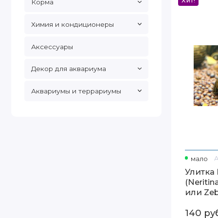
Хит!
Корма
Улитка
Неретиная
Зебра
(Neritina
Химия и кондиционеры
natalensis,
Zebra
snail
или
Аксессуары
Zebra
Nerite
Snail)
Декор для аквариума
Аквариумы и террариумы
мало
Улитка
(Neritin
или Zebr
140
ру