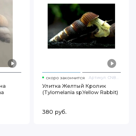
скоро закончится
Артикул:
CN886
на
Улитка Желтый Кролик
na
(Tylomelania sp.Yellow Rabbit)
380
руб.