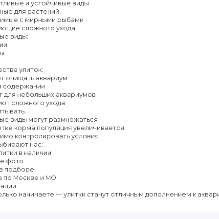
отливые и устойчивые виды
ные для растений
тимые с мирными рыбами
бующие сложного ухода
ые виды:
ии
ны
ства улиток:
ют очищать аквариум
 в содержании
т для небольших аквариумов
уют сложного ухода
тывать:
рые виды могут размножаться
ытке корма популяция увеличивается
димо контролировать условия
ыбирают нас:
литки в наличии
ые фото
 в подборе
а по Москве и МО
тации
олько начинаете — улитки станут отличным дополнением к аквар