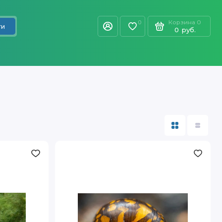
Корзина
0
0
ти
0
руб.
Улитка
Батик
(Neritina
natalensis
var.
Batik)