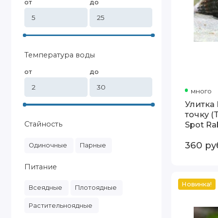
от
до
Температура воды
от
до
много
Улитка
точку (
Spot Ra
Стайность
360
ру
Одиночные
Парные
Питание
Новинка!
Всеядные
Плотоядные
Улитка
Хелена
(Clea
helena,
Растительноядные
ранее
Anentome