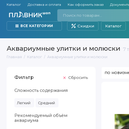
Каталог
Доставка и оплата
Как оформить заказ
Документ
Скидки
Каталог
ВСЕ КАТЕГОРИИ
Аквариумные улитки и молюски
7 
Главная
Каталог
Аквариумные улитки и молюски
Фильтр
Cбросить
Сложность содержания
Сортировать
Улитка
по
Кролик
в
белую
Легкий
Средний
точку
(Tylomelania
sp.White
Spot
Рекомендуемый объём
Rabbit)
аквариума