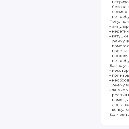
– неприх
– безопас
– совмес
– не тре
Популярн
– ампуляр
– нерети
– катушки
Преимуще
– помога
– просты
– подходя
– не треб
Важно учи
– некото
– при изб
– необхо
Почему в
– живые у
– реальн
– помощь
– доставк
– консуль
Если вы т