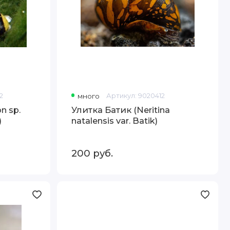
2
много
Артикул:
9020412
n sp.
Улитка Батик (Neritina
)
natalensis var. Batik)
200
руб.
Улитка
Желтый
Кролик
(Tylomelania
sp.Yellow
Rabbit)