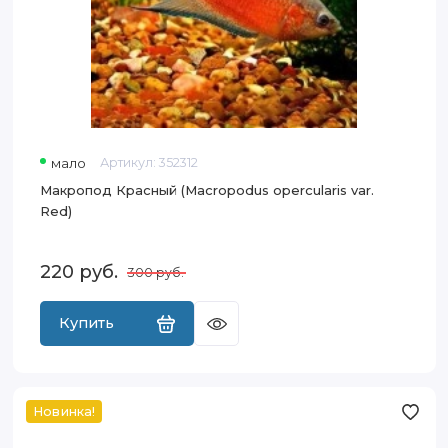
мало
Артикул:
352312
Макропод Красный (Macropodus opercularis var.
Red)
220
руб.
300
руб.
Купить
Новинка!
Гурами
Медовый
Золотой