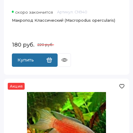
скоро закончится
Артикул:
CN940
Макропод Классический (Macropodus opercularis)
180
руб.
220
руб.
Купить
Акция
Макропод
Красный
(Macropodus
opercularis
var.
Red)