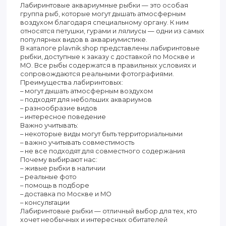
Лабиринтовые аквариумные рыбки — это особая
группа рыб, которые могут дышать атмосферным
воздухом благодаря специальному органу. К ним
относятся петушки, гурами и лялиусы — одни из самых
популярных видов в аквариумистике.
В каталоге plavnik.shop представлены лабиринтовые
рыбки, доступные к заказу с доставкой по Москве и
МО. Все рыбы содержатся в правильных условиях и
сопровождаются реальными фотографиями.
Преимущества лабиринтовых:
– могут дышать атмосферным воздухом
– подходят для небольших аквариумов
– разнообразие видов
– интересное поведение
Важно учитывать:
– некоторые виды могут быть территориальными
– важно учитывать совместимость
– не все подходят для совместного содержания
Почему выбирают нас:
– живые рыбки в наличии
– реальные фото
– помощь в подборе
– доставка по Москве и МО
– консультации
Лабиринтовые рыбки — отличный выбор для тех, кто
хочет необычных и интересных обитателей