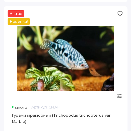
Акция
Гурами
мраморный
Новинка!
(Trichopodus
trichopterus
var.
Marble)
много
Артикул:
CN941
Гурами мраморный (Trichopodus trichopterus var.
Marble)