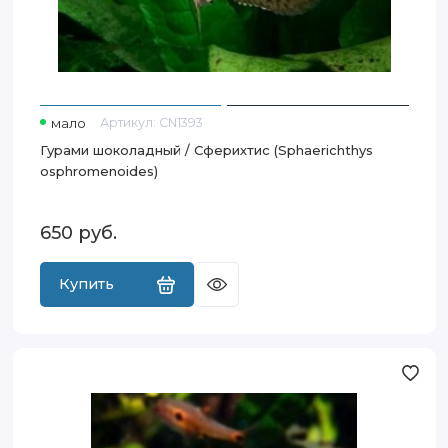
мало
Артикул:
CN1393
Гурами шоколадный / Сферихтис (Sphaerichthys
osphromenoides)
650
руб.
Купить
Гурами Лакричный (Parosphromenus harveyi)