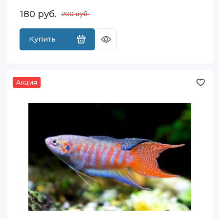
180
руб.
200
руб.
Купить
Акция
Макропод
Классический
(Macropodus
opercularis)