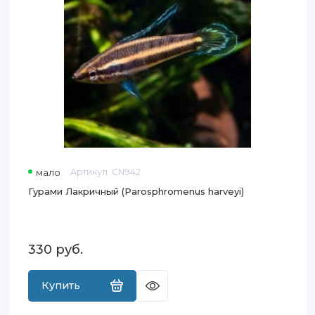
мало
Артикул:
CN942
Гурами Лакричный (Parosphromenus harveyi)
330
руб.
Купить