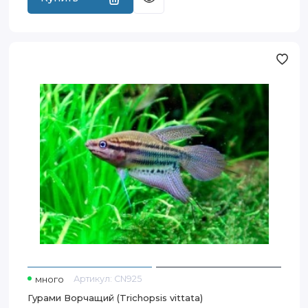
Гурами Ворчащий (Trichopsis vittata)
много
Артикул:
CN925
Гурами Ворчащий (Trichopsis vittata)