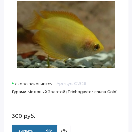
(Trichogaster
chuna
Gold)
скоро закончится
Артикул:
CN926
Гурами Медовый Золотой (Trichogaster chuna Gold)
300
руб.
Купить