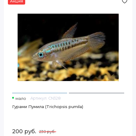
Акция
Гурами Пумила (Trichopsis pumila)
мало
Артикул:
CN328
Гурами Пумила (Trichopsis pumila)
200
руб.
230
руб.