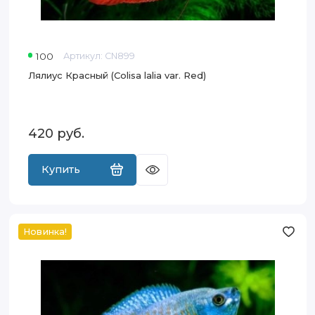
100
Артикул:
CN899
Лялиус Красный (Colisa lalia var. Red)
420
руб.
Купить
Новинка!
Лялиус
(Trichogaster
lalius)