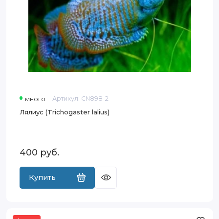
много
Артикул:
CN898-2
Лялиус (Trichogaster lalius)
400
руб.
Купить