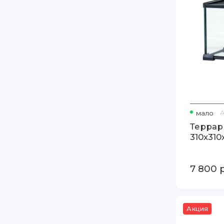
мало
Террар
310x31
7 800
Акция
Террариум
Repti-
Zoo