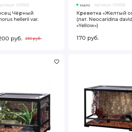
Артикул:
CN1553
мало
Артикул:
CN1552
осец Чёрный
Креветка «Желтый о
orus hellerii var.
(лат. Neocaridina david
«Yellow»)
170
руб.
200
руб.
250
руб.
Террариум
Repti-
Zoo
RK0107
60x45x45
см
стеклянный
сборный