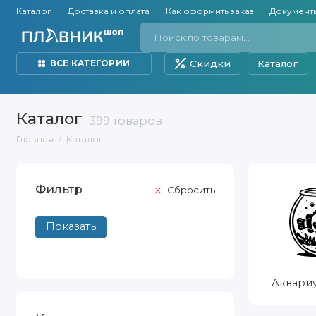
Каталог
Доставка и оплата
Как оформить заказ
Документ
Скидки
Каталог
ВСЕ КАТЕГОРИИ
Каталог
399 товаров
Главная
Каталог
Фильтр
Cбросить
Сортировать
Показать
по
Аквари