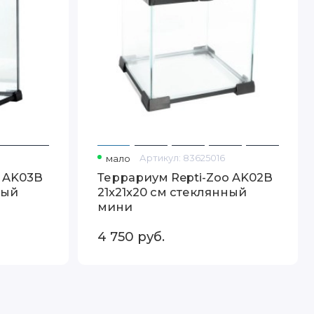
мало
Артикул:
83625016
o AK03B
Террариум Repti-Zoo AK02B
ный
21x21x20 см стеклянный
мини
4 750
руб.