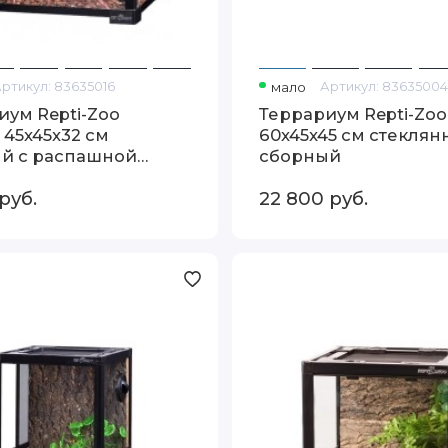
Артикул:
83635016
мало
Артикул:
83635004
иум Repti-Zoo
Террариум Repti-Zoo
 45x45x32 см
60x45x45 см стекля
й с распашной
сборный
ей
руб.
22 800
руб.
Террариум
Repti-
Zoo
RK0101S
сборный
стеклянный
30×30×30
см,
м
одна
дверца