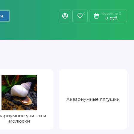
Корзина
0
0
ти
0
руб.
Аквариумные лягушки
вариумные улитки и
молюски