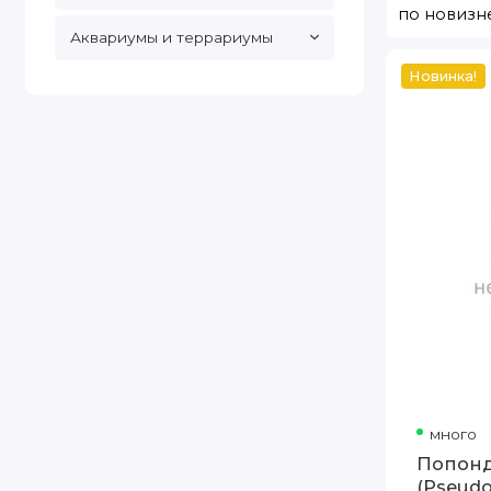
Аквариумы и террариумы
Новинка!
Попондетта
фурката
(Pseudomugil
furcatus)
много
Попонд
(Pseudo