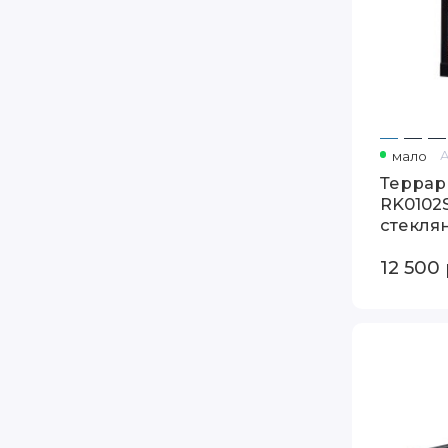
мало
Террар
RK0102S
стекля
аквапо
12 500
Террариум
Repti-
Zoo
AK04B
310x310x200
мм
стеклянный