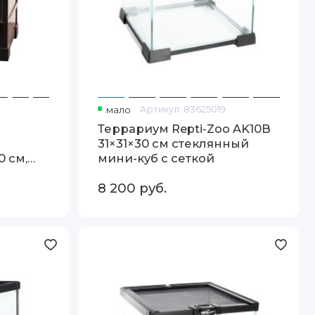
мало
Артикул:
83625019
Террариум Repti-Zoo AK10B
31×31×30 см стеклянный
 см,
мини-куб с сеткой
8 200
руб.
Террариум
Repti-
Zoo
AK02B
21x21x20
см
стеклянный
мини