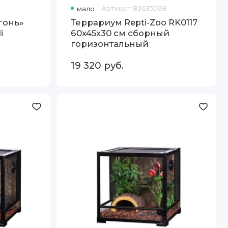
мало
Артикул:
83635008
гонь»
Террариум Repti-Zoo RK0117
i
60x45x30 см сборный
горизонтальный
19 320
руб.
Террариум
Repti-
Zoo
RK0105
45x45x45
см
стеклянный
сборный