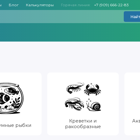
ы
Блог
Калькуляторы
Горячая линия:
+7 (909) 666-22-83
Най
Креветки и
Ак
умные рыбки
ракообразные