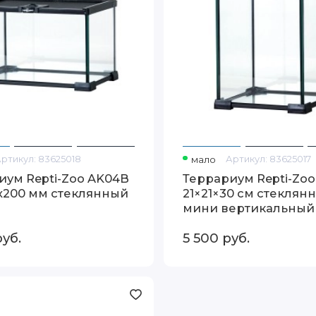
Артикул:
83625018
мало
Артикул:
83625017
иум Repti-Zoo AK04B
Террариум Repti-Zo
0x200 мм стеклянный
21×21×30 см стеклян
мини вертикальный
руб.
5 500
руб.