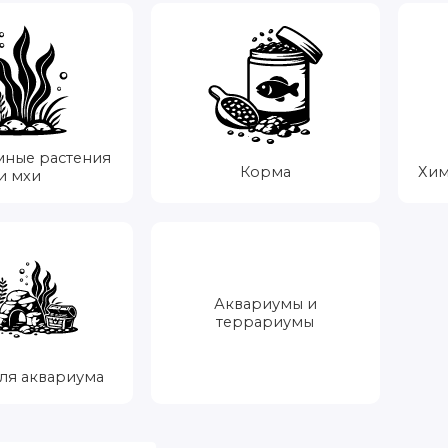
мные растения
Корма
Хим
и мхи
Аквариумы и
террариумы
ля аквариума