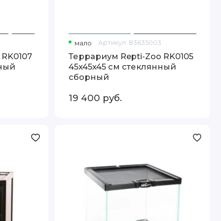
мало
Артикул:
83635003
 RK0107
Террариум Repti-Zoo RK0105
нный
45x45x45 см стеклянный
сборный
19 400
руб.
Террариум
Repti-
Zoo
AK10B
31×31×30
см
стеклянный
мини-
куб
с
сеткой