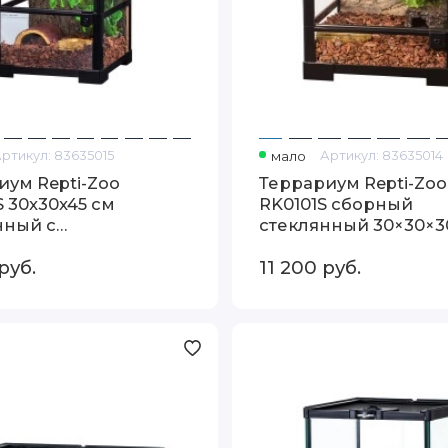
Артикул:
83635015
мало
Артикул:
83635014
иум Repti-Zoo
Террариум Repti-Zoo
 30x30x45 см
RK0101S сборный
нный с
стеклянный 30×30×30
ддоном
одна дверца
руб.
11 200
руб.
Террариум
Repti-
Zoo
AK03B
21×21×30
см
стеклянный
мини
вертикальный