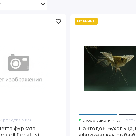
Новинка!
Пантодон
Бухольца,
или
африканская
рыба-
бабочка
(Pantodon
buchholzi)
Артикул:
CN1556
скоро закончится
Арти
етта фурката
Пантодон Бухольца,
mugil furcatus)
африканская рыба-б