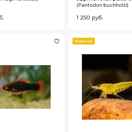
(Pantodon buchholzi)
б.
1 250
руб.
Новинка!
Креветка
«Желтый
огонь»
(лат.
Neocaridina
davidi
«Yellow»)