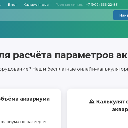
ы
Блог
Калькуляторы
Горячая линия:
+7 (909) 666-22-83
Най
ля расчёта параметров а
орудование? Наши бесплатные онлайн‑калькуляторы
объёма аквариума
⛰️ Калькулят
аква
квариума по размерам