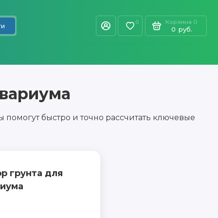
Корзина
0
0
ти
0
руб.
квариума
 помогут быстро и точно рассчитать ключевые
ор грунта для
риума