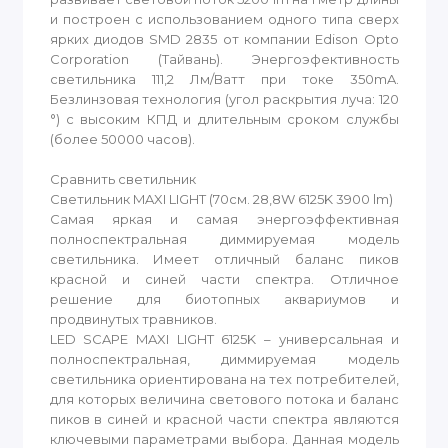
и построен с использованием одного типа сверх
ярких диодов SMD 2835 от компании Edison Opto
Corporation (Тайвань). Энергоэфективность
светильника 111,2 Лм/Ватт при токе 350mA.
Безлинзовая технология (угол раскрытия луча: 120
°) с высоким КПД и длительным сроком службы
(более 50000 часов).
Сравнить светильник
Светильник MAXI LIGHT (70см. 28,8W 6125K 3900 lm)
Самая яркая и самая энергоэффективная
полноспектральная диммируемая модель
светильника. Имеет отличный баланс пиков
красной и синей части спектра. Отличное
решение для биотопных аквариумов и
продвинутых травников.
LED SCAPE MAXI LIGHT 6125K – универсальная и
полноспектральная, диммируемая модель
светильника ориентирована на тех потребителей,
для которых величина светового потока и баланс
пиков в синей и красной части спектра являются
ключевыми параметрами выбора. Данная модель