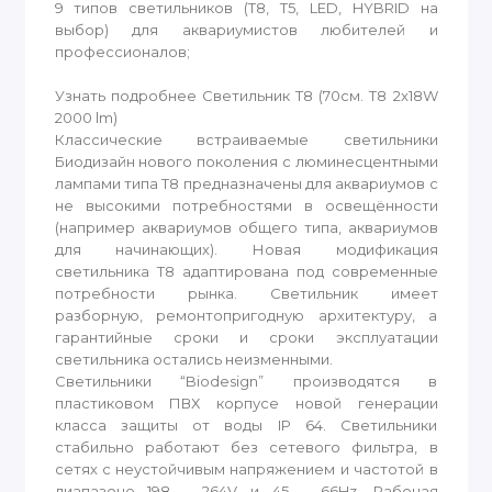
9 типов светильников (T8, T5, LED, HYBRID на
выбор) для аквариумистов любителей и
профессионалов;
Узнать подробнее Светильник T8 (70см. T8 2x18W
2000 lm)
Классические встраиваемые светильники
Биодизайн нового поколения с люминесцентными
лампами типа T8 предназначены для аквариумов с
не высокими потребностями в освещённости
(например аквариумов общего типа, аквариумов
для начинающих). Новая модификация
светильника T8 адаптирована под современные
потребности рынка. Светильник имеет
разборную, ремонтопригодную архитектуру, а
гарантийные сроки и сроки эксплуатации
светильника остались неизменными.
Светильники “Biodesign” производятся в
пластиковом ПВХ корпусе новой генерации
класса защиты от воды IP 64. Светильники
стабильно работают без сетевого фильтра, в
сетях с неустойчивым напряжением и частотой в
диапазоне 198 - 264V и 45 - 66Hz. Рабочая