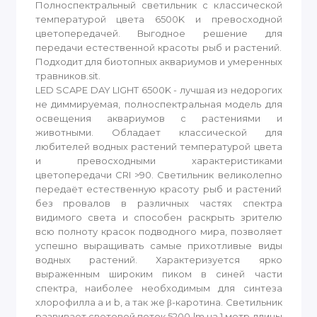
Полноспектральный светильник с классической
температурой цвета 6500K и превосходной
цветопередачей. Выгодное решение для
передачи естественной красоты рыб и растений.
Подходит для биотопных аквариумов и умеренных
травников.sit.
LED SCAPE DAY LIGHT 6500K - лучшая из недорогих
не диммируемая, полноспектральная модель для
освещения аквариумов с растениями и
животными. Обладает классической для
любителей водных растений температурой цвета
и превосходными характеристиками
цветопередачи CRI >90. Светильник великолепно
передаёт естественную красоту рыб и растений
без провалов в различных частях спектра
видимого света и способен раскрыть зрителю
всю полноту красок подводного мира, позволяет
успешно выращивать самые прихотливые виды
водных растений. Характеризуется ярко
выраженным широким пиком в синей части
спектра, наиболее необходимым для синтеза
хлорофилла a и b, а так же β-каротина. Светильник
развивает световой поток 5200 lm на 1 метр длины