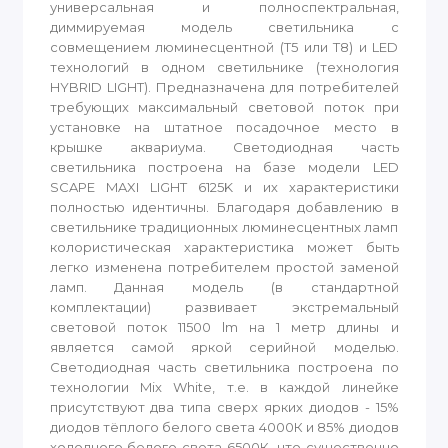
универсальная и полноспектральная,
диммируемая модель светильника с
совмещением люминесцентной (Т5 или Т8) и LED
технологий в одном светильнике (технология
HYBRID LIGHT). Предназначена для потребителей
требующих максимальный световой поток при
установке на штатное посадочное место в
крышке аквариума. Светодиодная часть
светильника построена на базе модели LED
SCAPE MAXI LIGHT 6125K и их характеристики
полностью идентичны. Благодаря добавлению в
светильнике традиционных люминесцентных ламп
колористическая характеристика может быть
легко изменена потребителем простой заменой
ламп. Данная модель (в стандартной
комплектации) развивает экстремальный
световой поток 11500 lm на 1 метр длины и
является самой яркой серийной моделью.
Светодиодная часть светильника построена по
технологии Mix White, т.е. в каждой линейке
присутствуют два типа сверх ярких диодов - 15%
диодов тёплого белого света 4000К и 85% диодов
холодного белого света 6500К, что существенно