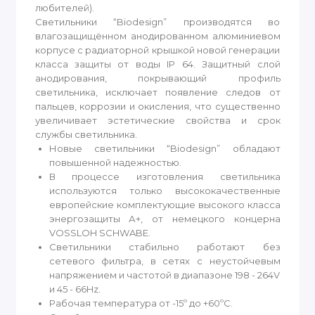
любителей).
Светильники “Biodesign” производятся во
влагозащищённом анодированном алюминиевом
корпусе c радиаторной крышкой новой генерации
класса защиты от воды IP 64. Защитный слой
анодирования, покрывающий профиль
светильника, исключает появление следов от
пальцев, коррозии и окисления, что существенно
увеличивает эстетические свойства и срок
службы светильника.
Новые светильники “Biodesign” обладают
повышенной надежностью.
В процессе изготовления светильника
используются только высококачественные
европейские комплектующие высокого класса
энергозащиты А+, от немецкого концерна
VOSSLOH SCHWABE.
Светильники стабильно работают без
сетевого фильтра, в сетях с неустойчевым
напряжением и частотой в диапазоне 198 - 264V
и 45 - 66Hz.
Рабочая температура от -15º до +60ºС.