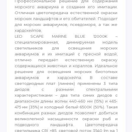
Профессиональное решение для содержания
морского аквариума и создания его имитации.
Отличная цветопередача естественной окраски
морских ландшафтов и его обитателей. Подходит
для морских аквариумов, псевдоморя, а так же
хардскейпов.
LED SCAPE MARINE BLUE 12000K –
специализированная, диммируемая модель
светильников для освещения морских
аквариумов и их имитаций с пресной водой,
отлично передаёт естественную окраску
содержащихся животных и кораллов. Идеальное
решение для освещения морских биотопных
аквариумов и хардскейпа. В составе
светодиодных плат (линеек) применены 3 типа
диодов с разными спектральными
характеристиками – два типа синих диодов с
диапазоном длины волны 440-460 нм (15%) и 465-
475 нм (35%) и холодный белый 6500К (50%). Такая
комбинация разных диодов позволяет добиться
великолепной насыщенности окраски рыб и
подводного ландшафта. Цветопередача
светильника CRI >85, световой поток 3540 lm на 1