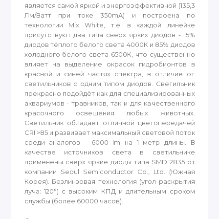
является самой яркой и энергоэффективной (135,3
Лм/Ватт при токе 350mA) и построена по
технологии Mix White, т.е. в каждой линейке
присутствуют два типа сверх ярких диодов - 15%
диодов тёплого белого света 4000К и 85% диодов
холодного белого света 6500К, что существенно
влияет на выделение окрасок гидробионтов в
красной и синей частях спектра, в отличие от
светильников с одним типом диодов. Светильник
прекрасно подойдёт как для специализированных
аквариумов - травников, так и для качественного
красочного освещения любых животных.
Светильник обладает отличной цветопередачей
CRI >85 и развивает максимальный световой поток
среди аналогов - 6000 lm на 1 метр длины. В
качестве источников света в светильнике
применены сверх яркие диоды типа SMD 2835 от
компании Seoul Semiconductor Co., Ltd. (Южная
Корея). Безлинзовая технология (угол раскрытия
луча: 120°) с высоким КПД и длительным сроком
службы (более 60000 часов).