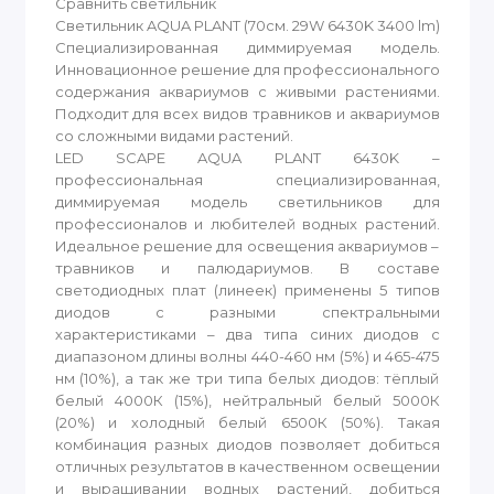
Сравнить светильник
Светильник AQUA PLANT (70см. 29W 6430K 3400 lm)
Специализированная диммируемая модель.
Инновационное решение для профессионального
содержания аквариумов с живыми растениями.
Подходит для всех видов травников и аквариумов
со сложными видами растений.
LED SCAPE AQUA PLANT 6430K –
профессиональная специализированная,
диммируемая модель светильников для
профессионалов и любителей водных растений.
Идеальное решение для освещения аквариумов –
травников и палюдариумов. В составе
светодиодных плат (линеек) применены 5 типов
диодов с разными спектральными
характеристиками – два типа синих диодов с
диапазоном длины волны 440-460 нм (5%) и 465-475
нм (10%), а так же три типа белых диодов: тёплый
белый 4000К (15%), нейтральный белый 5000К
(20%) и холодный белый 6500К (50%). Такая
комбинация разных диодов позволяет добиться
отличных результатов в качественном освещении
и выращивании водных растений, добиться