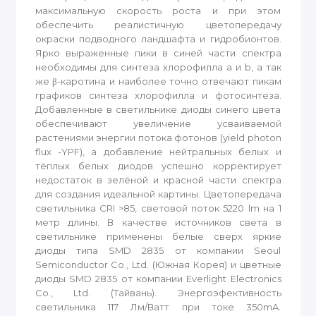
максимальную скорость роста и при этом
обеспечить реалистичную цветопередачу
окраски подводного ландшафта и гидробионтов.
Ярко выраженные пики в синей части спектра
необходимы для синтеза хлорофилла a и b, а так
же β-каротина и наиболее точно отвечают пикам
графиков синтеза хлорофилла и фотосинтеза.
Добавленные в светильнике диоды синего цвета
обеспечивают увеличение усваиваемой
растениями энергии потока фотонов (yield photon
flux -YPF), а добавление нейтральных белых и
тёплых белых диодов успешно корректирует
недостаток в зелёной и красной части спектра
для создания идеальной картины. Цветопередача
светильника CRI >85, световой поток 5220 lm на 1
метр длины. В качестве источников света в
светильнике применены белые сверх яркие
диоды типа SMD 2835 от компании Seoul
Semiconductor Co., Ltd. (Южная Корея) и цветные
диоды SMD 2835 от компании Everlight Electronics
Co., Ltd. (Тайвань). Энергоэфективность
светильника 117 Лм/Ватт при токе 350mA.