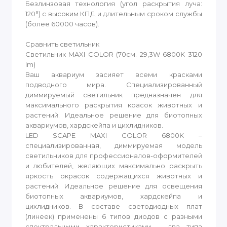
Безлинзовая технология (угол раскрытия луча:
120°) с высоким КПД и длительным сроком службы
(более 60000 часов).
Сравнить светильник
Светильник MAXI COLOR (70см. 29,3W 6800K 3120
lm)
Ваш аквариум засияет всеми красками
подводного мира. Специализированный
диммируемый светильник предназначен для
максимального раскрытия красок животных и
растений. Идеальное решение для биотопных
аквариумов, хардскейпа и цихлидников.
LED SCAPE MAXI COLOR 6800K –
специализированная, диммируемая модель
светильников для профессионалов-оформителей
и любителей, желающих максимально раскрыть
яркость окрасок содержащихся животных и
растений. Идеальное решение для освещения
биотопных аквариумов, хардскейпа и
цихлидников. В составе светодиодных плат
(линеек) применены 6 типов диодов с разными
спектральными характеристиками – два типа