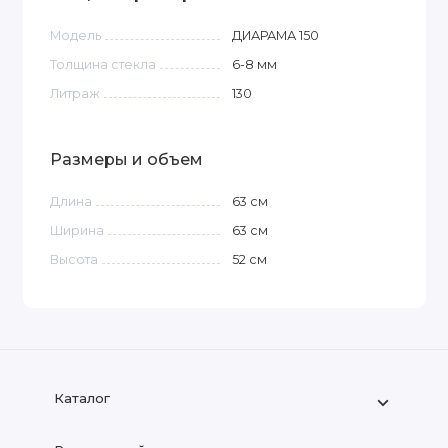
Модель
ДИАРАМА 150
Толщина стекла
6-8
мм
Литраж
130
Размеры и объем
Длина
63
см
Ширина
63
см
Высота
52
см
Каталог