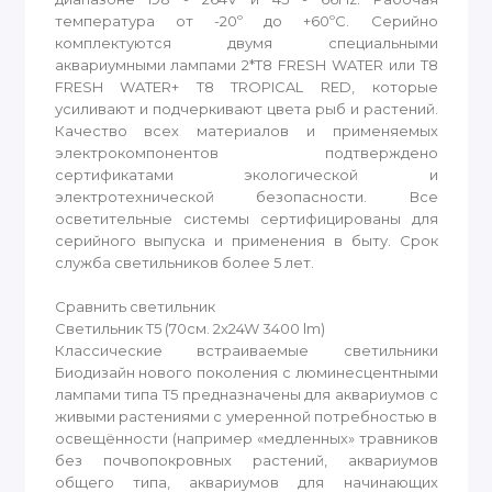
температура от -20º до +60ºС. Серийно
комплектуются двумя специальными
аквариумными лампами 2*Т8 FRESH WATER или Т8
FRESH WATER+ Т8 TROPICAL RED, которые
усиливают и подчеркивают цвета рыб и растений.
Качество всех материалов и применяемых
электрокомпонентов подтверждено
сертификатами экологической и
электротехнической безопасности. Все
осветительные системы сертифицированы для
серийного выпуска и применения в быту. Срок
служба светильников более 5 лет.
Сравнить светильник
Светильник T5 (70см. 2x24W 3400 lm)
Классические встраиваемые светильники
Биодизайн нового поколения с люминесцентными
лампами типа T5 предназначены для аквариумов с
живыми растениями с умеренной потребностью в
освещённости (например «медленных» травников
без почвопокровных растений, аквариумов
общего типа, аквариумов для начинающих