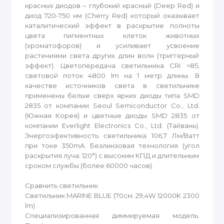
красных диодов – глубокий красный (Deep Red) и
диод 720-750 нм (Cherry Red) который оказывает
каталитический эффект в раскрытие полноты
цвета пигментных клеток животных
(хроматофоров) и усиливает усвоение
растениями света других длин волн (триггерный
эффект). Цветопередача светильника CRI >85,
световой поток 4800 lm на 1 метр длины. В
качестве источников света в светильнике
применены белые сверх ярких диоды типа SMD
2835 от компании Seoul Semiconductor Co., Ltd.
(Южная Корея) и цветные диоды SMD 2835 от
компании Everlight Electronics Co., Ltd. (Тайвань).
Энергоэфективность светильника 106,7 Лм/Ватт
при токе 350mA. Безлинзовая технология (угол
раскрытия луча: 120°) с высоким КПД и длительным
сроком службы (более 60000 часов).
Сравнить светильник
Светильник MARINE BLUE (70см. 29,4W 12000K 2300
lm)
Специализированная диммируемая модель.