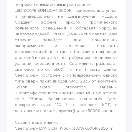
неприхотливыми живыми растениями.
LED SCAPE SUN LIGHT 5000K – наиболее доступная
и универсальная не диммируемая модель.
Создаёт эффект яркого тропического
солнечного освещения и обладает хорошей
цветопередачей CRI >80. Данный тип светильника
отлично подойдёт для начинающих
аквариумистов и позволяет создавать
оформления общего типа с большинством видов
растений и животных, не требующих специальных
условий освещённости. Светильник развивает
световой поток 5600 lm на 1 метр длины.
Светильник построен с использованием одного
типа сверх ярких диодов SMD 2835 от компании
Edison Opto Corporation (Тайвань).
Энергоэфективность светильника 120 Лм/Ватт при
токе 350mA. Безлинзовая технология (угол
раскрытия луча: 120 °) с высоким КПД и
длительным сроком службы (более 50000 часов).
Сравнить светильник
Светильник DAY LIGHT (70см. 30,1W 6500K 3350 lm)