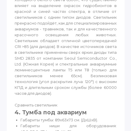
влияет на выделение окрасок гидробионтов в
красной и синей частях спектра, в отличие от
светильников с одним типом диодов. Светильник
прекрасно подойдёт, как для специализированных
аквариумов - травников, так и для качественного
красочного освещения любых животных.
Светильник обладает отличной цветопередачей
CRI >85 (для диодов). В качестве источников света
в светильнике применены сверх ярких диоды типа
SMD 2835 от компании Seoul Semiconductor Co.,
Ltd. (Южная Корея) и спектральные аквариумные
люминесцентные лампы Т5 или Т8 (только для
светильников менее 65см). Безлинзовая
технология (угол раскрытия луча: 120°) с высоким
КПД и длительным сроком службы (более 60000
часов для диодов).
Сравнить светильник
4. Тумба под аквариум
Габариты тумбы: 89x63x73 см. (ДхШхВ).
Габариты ниши для оборудования: