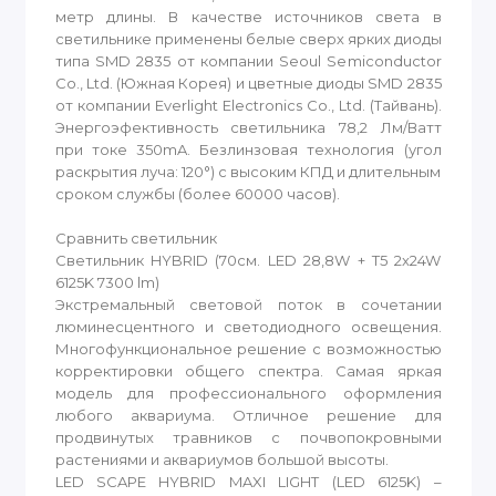
метр длины. В качестве источников света в
светильнике применены белые сверх ярких диоды
типа SMD 2835 от компании Seoul Semiconductor
Co., Ltd. (Южная Корея) и цветные диоды SMD 2835
от компании Everlight Electronics Co., Ltd. (Тайвань).
Энергоэфективность светильника 78,2 Лм/Ватт
при токе 350mA. Безлинзовая технология (угол
раскрытия луча: 120°) с высоким КПД и длительным
сроком службы (более 60000 часов).
Сравнить светильник
Светильник HYBRID (70см. LED 28,8W + T5 2x24W
6125K 7300 lm)
Экстремальный световой поток в сочетании
люминесцентного и светодиодного освещения.
Многофункциональное решение с возможностью
корректировки общего спектра. Самая яркая
модель для профессионального оформления
любого аквариума. Отличное решение для
продвинутых травников с почвопокровными
растениями и аквариумов большой высоты.
LED SCAPE HYBRID MAXI LIGHT (LED 6125K) –