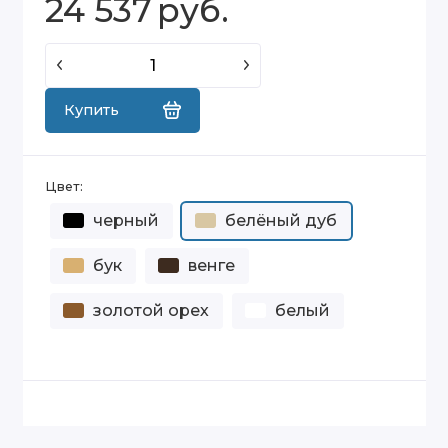
24 537
руб.
Купить
Цвет:
черный
белёный дуб
бук
венге
золотой орех
белый