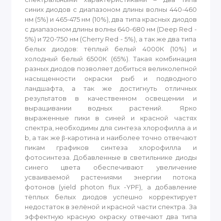
синих диодов с диапазоном длины волны 440-460
нм (5%) и 465-475 нм (10%), два типа красных диодов
с диапазоном длины волны 640-680 нм (Deep Red -
5%) и 720-750 нм (Cherry Red - 5%), а так же два типа
белых диодов: тёплый белый 4000К (10%) и
холодный белый 6500К (65%). Такая комбинация
разных диодов позволяет добиться великолепной
насыщенности окраски рыб и подводного
ландшафта, а так же достигнуть отличных
результатов в качественном освещении и
выращивании водных растений. Ярко
выраженные пики в синей и красной частях
спектра, необходимы для синтеза хлорофилла a и
b, а так же β-каротина и наиболее точно отвечают
пикам графиков синтеза хлорофилла и
фотосинтеза. Добавленные в светильнике диоды
синего цвета обеспечивают увеличение
усваиваемой растениями энергии потока
фотонов (yield photon flux -YPF), а добавление
тёплых белых диодов успешно корректирует
недостаток в зелёной и красной части спектра. За
эффектную красную окраску отвечают два типа