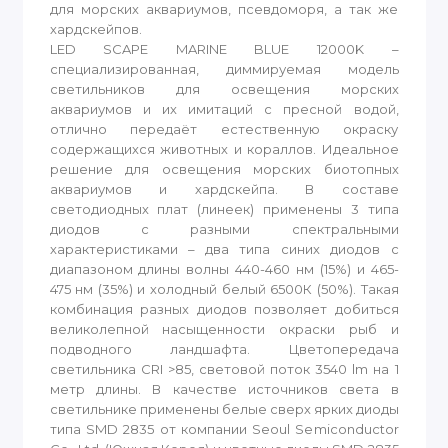
для морских аквариумов, псевдоморя, а так же
хардскейпов.
LED SCAPE MARINE BLUE 12000K –
специализированная, диммируемая модель
светильников для освещения морских
аквариумов и их имитаций с пресной водой,
отлично передаёт естественную окраску
содержащихся животных и кораллов. Идеальное
решение для освещения морских биотопных
аквариумов и хардскейпа. В составе
светодиодных плат (линеек) применены 3 типа
диодов с разными спектральными
характеристиками – два типа синих диодов с
диапазоном длины волны 440-460 нм (15%) и 465-
475 нм (35%) и холодный белый 6500К (50%). Такая
комбинация разных диодов позволяет добиться
великолепной насыщенности окраски рыб и
подводного ландшафта. Цветопередача
светильника CRI >85, световой поток 3540 lm на 1
метр длины. В качестве источников света в
светильнике применены белые сверх ярких диоды
типа SMD 2835 от компании Seoul Semiconductor