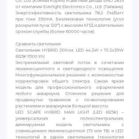
Co., Ltd. (Южная Корея) и цветные диоды SMD 2835
от компании Everlight Electronics Co., Ltd. (Тайвань).
Энергоэфективность светильника 78,2 Лм/Ватт
при токе 350mA. Безлинзовая технология (угол
раскрытия луча: 120°) с высоким КПД и длительным
сроком службы (более 60000 часов).
Сравнить светильник
Светильник HYBRID (100см. LED 44,3W + T5 2x39W
6125K 11500 lm)
Экстремальный световой поток в сочетании
люминесцентного и светодиодного освещения.
Многофункциональное решение с возможностью
корректировки общего спектра. Самая яркая
модель для профессионального оформления
любого аквариума. Отличное решение для
продвинутых травников с почвопокровными
растениями и аквариумов большой высоты.
LED SCAPE HYBRID MAXI LIGHT (LED 6125K) –
универсальная и полноспектральная,
диммируемая модель светильника с
совмещением люминесцентной (Т5 или Т8) и LED
технологий в одном светильнике (технология