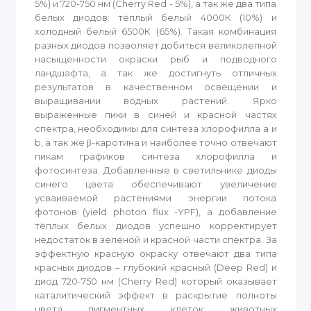
5%) и 720-750 нм (Cherry Red - 5%), а так же два типа
белых диодов: тёплый белый 4000К (10%) и
холодный белый 6500К (65%). Такая комбинация
разных диодов позволяет добиться великолепной
насыщенности окраски рыб и подводного
ландшафта, а так же достигнуть отличных
результатов в качественном освещении и
выращивании водных растений. Ярко
выраженные пики в синей и красной частях
спектра, необходимы для синтеза хлорофилла a и
b, а так же β-каротина и наиболее точно отвечают
пикам графиков синтеза хлорофилла и
фотосинтеза. Добавленные в светильнике диоды
синего цвета обеспечивают увеличение
усваиваемой растениями энергии потока
фотонов (yield photon flux -YPF), а добавление
тёплых белых диодов успешно корректирует
недостаток в зелёной и красной части спектра. За
эффектную красную окраску отвечают два типа
красных диодов – глубокий красный (Deep Red) и
диод 720-750 нм (Cherry Red) который оказывает
каталитический эффект в раскрытие полноты
цвета пигментных клеток животных