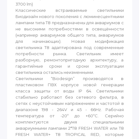
3700 lm)
Классические встраиваемые светильники
Биодизайн нового поколения с люминесцентными
лампами типа T8 предназначены для аквариумов с
не высокими потребностями в освещённости
(например аквариумов общего типа, аквариумов
для начинающих). Новая модификация
светильника T8 адаптирована под современные
потребности рынка. Светильник имеет
разборную, ремонтопригодную архитектуру, а
гарантийные сроки и сроки эксплуатации
светильника остались неизменными.
Светильники “Biodesign” производятся в
пластиковом ПВХ корпусе новой генерации
класса защиты от воды IP 64. Светильники
стабильно работают без сетевого фильтра, в
сетях с неустойчивым напряжением и частотой в
диапазоне 198 - 264V и 45 - 66Hz. Рабочая
температура от -20º до +60ºС. Серийно
комплектуются двумя специальными
аквариумными лампами 2*Т8 FRESH WATER или Т8
FRESH WATER+ Т8 TROPICAL RED, которые