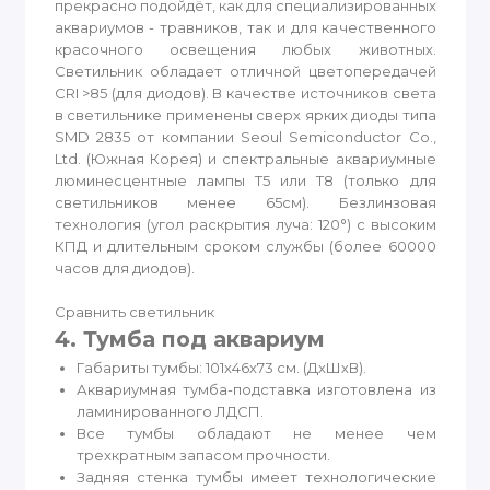
прекрасно подойдёт, как для специализированных
аквариумов - травников, так и для качественного
красочного освещения любых животных.
Светильник обладает отличной цветопередачей
CRI >85 (для диодов). В качестве источников света
в светильнике применены сверх ярких диоды типа
SMD 2835 от компании Seoul Semiconductor Co.,
Ltd. (Южная Корея) и спектральные аквариумные
люминесцентные лампы Т5 или Т8 (только для
светильников менее 65см). Безлинзовая
технология (угол раскрытия луча: 120°) с высоким
КПД и длительным сроком службы (более 60000
часов для диодов).
Сравнить светильник
4. Тумба под аквариум
Габариты тумбы: 101х46х73 см. (ДхШхВ).
Аквариумная тумба-подставка изготовлена из
ламинированного ЛДСП.
Все тумбы обладают не менее чем
трехкратным запасом прочности.
Задняя стенка тумбы имеет технологические