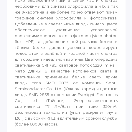
Ярко выраженные пики в синей части спектра
необходимы для синтеза хлорофилла a и b, а так
же β-каротина и наиболее точно отвечают пикам
графиков синтеза хлорофилла и фотосинтеза.
Добавленные в светильнике диоды синего цвета
обеспечивают увеличение усваиваемой
растениями энергии потока фотонов (yield photon
flux -YPF), а добавление нейтральных белых и
тёплых белых диодов успешно корректирует
недостаток в зелёной и красной части спектра
для создания идеальной картины. Цветопередача
светильника CRI >85, световой поток 5220 lm на 1
метр длины. В качестве источников света в
светильнике применены белые сверх яркие
диоды типа SMD 2835 от компании Seoul
Semiconductor Co., Ltd. (Южная Корея) и цветные
диоды SMD 2835 от компании Everlight Electronics
Co., Ltd. (Тайвань). Энергоэфективность
светильника 117 Лм/Ватт при токе 350mA.
Безлинзовая технология (угол раскрытия луча:
120°) с высоким КПД и длительным сроком службы
(более 60000 часов).