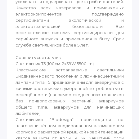
усиливают и подчеркивают цвета рыб и растений.
Качество всех материалов и применяемых
электрокомпонентов подтверждено
сертификатами экологической и
электротехнической безопасности. Все
осветительные системы сертифицированы для
серийного выпуска и применения в быту. Срок
служба светильников более 5 лет.
Сравнить светильник
Светильник T5 (100см. 2x39W 5500 lm)
Классические встраиваемые светильники
Биодизайн нового поколения с люминесцентными
лампами типа T5 предназначены для аквариумов с
живыми растениями с умеренной потребностью в
освещённости (например «медленных» травников
без почвопокровных растений, аквариумов
общего типа, аквариумов для начинающих
любителей).
Светильники “Biodesign” производятся во
влагозащищённом анодированном алюминиевом
корпусе c радиаторной крышкой новой генерации
класса защиты от воды IP 64. Защитный слой