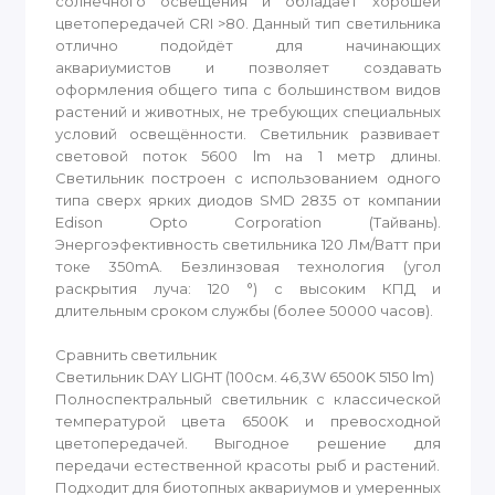
солнечного освещения и обладает хорошей
цветопередачей CRI >80. Данный тип светильника
отлично подойдёт для начинающих
аквариумистов и позволяет создавать
оформления общего типа с большинством видов
растений и животных, не требующих специальных
условий освещённости. Светильник развивает
световой поток 5600 lm на 1 метр длины.
Светильник построен с использованием одного
типа сверх ярких диодов SMD 2835 от компании
Edison Opto Corporation (Тайвань).
Энергоэфективность светильника 120 Лм/Ватт при
токе 350mA. Безлинзовая технология (угол
раскрытия луча: 120 °) с высоким КПД и
длительным сроком службы (более 50000 часов).
Сравнить светильник
Светильник DAY LIGHT (100см. 46,3W 6500K 5150 lm)
Полноспектральный светильник с классической
температурой цвета 6500K и превосходной
цветопередачей. Выгодное решение для
передачи естественной красоты рыб и растений.
Подходит для биотопных аквариумов и умеренных