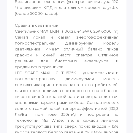
Безлинзовая технология (угол раскрытия луча: 120
°) с высоким КПД и длительным сроком службы
(более 50000 часов).
Сравнить светильник
Светильник MAXI LIGHT (100см. 44,3W 6125K 6000 lm)
Самая яркая и самая энергоэффективная
полноспектральная диммируемая модель
светильника. Имеет отличный баланс пиков
красной и синей части спектра. Отличное
решение для биотопных аквариумов и
продвинутых травников.
LED SCAPE MAXI LIGHT 6125K – универсальная и
полноспектральная, диммируемая модель
светильника ориентирована на тех потребителей,
для которых величина светового потока и баланс
пиков в синей и красной части спектра являются
ключевыми параметрами выбора. Данная модель
является самой яркой и энергоэффективной (135,3
Лм/Ватт при токе 350mA) и построена по
технологии Mix White, т.е. в каждой линейке
присутствуют два типа сверх ярких диодов - 15%
диодов тёплого белого света 4000К и 85% диодов