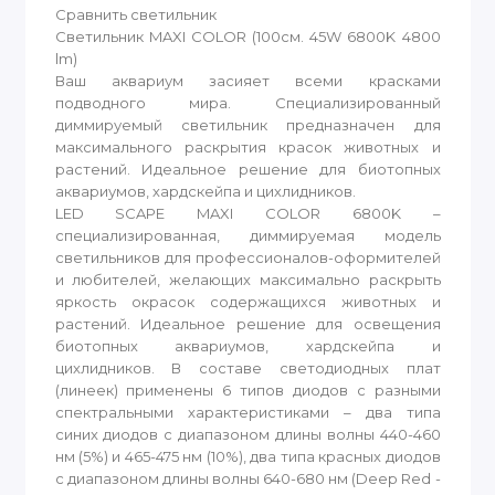
Сравнить светильник
Светильник MAXI COLOR (100см. 45W 6800K 4800
lm)
Ваш аквариум засияет всеми красками
подводного мира. Специализированный
диммируемый светильник предназначен для
максимального раскрытия красок животных и
растений. Идеальное решение для биотопных
аквариумов, хардскейпа и цихлидников.
LED SCAPE MAXI COLOR 6800K –
специализированная, диммируемая модель
светильников для профессионалов-оформителей
и любителей, желающих максимально раскрыть
яркость окрасок содержащихся животных и
растений. Идеальное решение для освещения
биотопных аквариумов, хардскейпа и
цихлидников. В составе светодиодных плат
(линеек) применены 6 типов диодов с разными
спектральными характеристиками – два типа
синих диодов с диапазоном длины волны 440-460
нм (5%) и 465-475 нм (10%), два типа красных диодов
с диапазоном длины волны 640-680 нм (Deep Red -