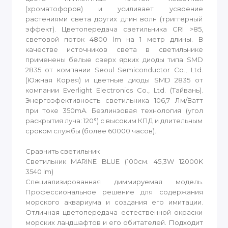
(хроматофоров) и усиливает усвоение
растениями света других длин волн (триггерный
эффект). Цветопередача светильника CRI >85,
световой поток 4800 lm на 1 метр длины. В
качестве источников света в светильнике
применены белые сверх ярких диоды типа SMD
2835 от компании Seoul Semiconductor Co., Ltd.
(Южная Корея) и цветные диоды SMD 2835 от
компании Everlight Electronics Co., Ltd. (Тайвань).
Энергоэфективность светильника 106,7 Лм/Ватт
при токе 350mA. Безлинзовая технология (угол
раскрытия луча: 120°) с высоким КПД и длительным
сроком службы (более 60000 часов).
Сравнить светильник
Светильник MARINE BLUE (100см. 45,3W 12000K
3540 lm)
Специализированная диммируемая модель.
Профессиональное решение для содержания
морского аквариума и создания его имитации.
Отличная цветопередача естественной окраски
морских ландшафтов и его обитателей. Подходит