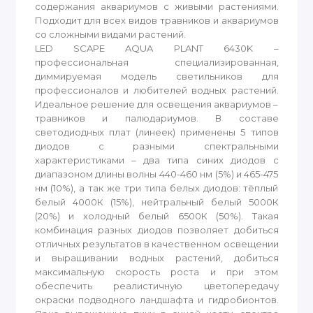
содержания аквариумов с живыми растениями.
Подходит для всех видов травников и аквариумов
со сложными видами растений.
LED SCAPE AQUA PLANT 6430K –
профессиональная специализированная,
диммируемая модель светильников для
профессионалов и любителей водных растений.
Идеальное решение для освещения аквариумов –
травников и палюдариумов. В составе
светодиодных плат (линеек) применены 5 типов
диодов с разными спектральными
характеристиками – два типа синих диодов с
диапазоном длины волны 440-460 нм (5%) и 465-475
нм (10%), а так же три типа белых диодов: тёплый
белый 4000К (15%), нейтральный белый 5000К
(20%) и холодный белый 6500К (50%). Такая
комбинация разных диодов позволяет добиться
отличных результатов в качественном освещении
и выращивании водных растений, добиться
максимальную скорость роста и при этом
обеспечить реалистичную цветопередачу
окраски подводного ландшафта и гидробионтов.