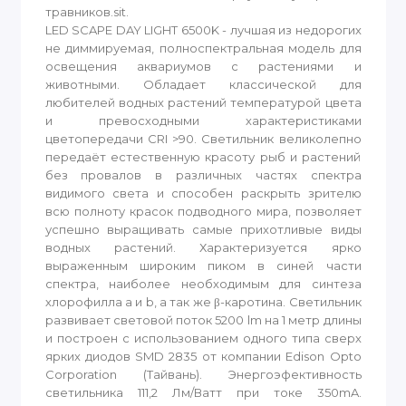
травников.sit.
LED SCAPE DAY LIGHT 6500K - лучшая из недорогих
не диммируемая, полноспектральная модель для
освещения аквариумов с растениями и
животными. Обладает классической для
любителей водных растений температурой цвета
и превосходными характеристиками
цветопередачи CRI >90. Светильник великолепно
передаёт естественную красоту рыб и растений
без провалов в различных частях спектра
видимого света и способен раскрыть зрителю
всю полноту красок подводного мира, позволяет
успешно выращивать самые прихотливые виды
водных растений. Характеризуется ярко
выраженным широким пиком в синей части
спектра, наиболее необходимым для синтеза
хлорофилла a и b, а так же β-каротина. Светильник
развивает световой поток 5200 lm на 1 метр длины
и построен с использованием одного типа сверх
ярких диодов SMD 2835 от компании Edison Opto
Corporation (Тайвань). Энергоэфективность
светильника 111,2 Лм/Ватт при токе 350mA.