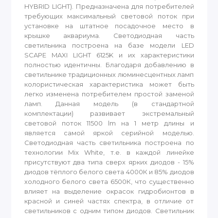
HYBRID LIGHT). Предназначена для потребителей
требующих максимальный световой поток при
установке на штатное посадочное место в
крышке аквариума. Светодиодная часть
светильника построена на базе модели LED
SCAPE MAXI LIGHT 6125K и их характеристики
полностью идентичны. Благодаря добавлению в
светильнике традиционных люминесцентных ламп
колористическая характеристика может быть
легко изменена потребителем простой заменой
ламп. Данная модель (в стандартной
комплектации) развивает экстремальный
световой поток 11500 lm на 1 метр длины и
является самой яркой серийной моделью.
Светодиодная часть светильника построена по
технологии Mix White, т.е. в каждой линейке
присутствуют два типа сверх ярких диодов - 15%
диодов тёплого белого света 4000К и 85% диодов
холодного белого света 6500К, что существенно
влияет на выделение окрасок гидробионтов в
красной и синей частях спектра, в отличие от
светильников с одним типом диодов. Светильник