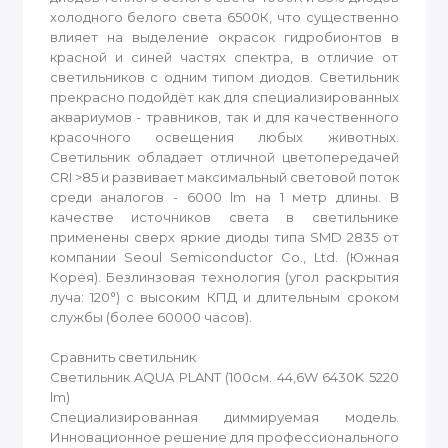
холодного белого света 6500К, что существенно
влияет на выделение окрасок гидробионтов в
красной и синей частях спектра, в отличие от
светильников с одним типом диодов. Светильник
прекрасно подойдёт как для специализированных
аквариумов - травников, так и для качественного
красочного освещения любых животных.
Светильник обладает отличной цветопередачей
CRI >85 и развивает максимальный световой поток
среди аналогов - 6000 lm на 1 метр длины. В
качестве источников света в светильнике
применены сверх яркие диоды типа SMD 2835 от
компании Seoul Semiconductor Co., Ltd. (Южная
Корея). Безлинзовая технология (угол раскрытия
луча: 120°) с высоким КПД и длительным сроком
службы (более 60000 часов).
Сравнить светильник
Светильник AQUA PLANT (100см. 44,6W 6430K 5220
lm)
Специализированная диммируемая модель.
Инновационное решение для профессионального