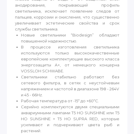
анодирования, покрывающий профиль
светильника, исключает появление следов от
пальцев, коррозии и окисления, что существенно
увеличивает эстетические свойства и срок
службы светильника.
Новые светильники “Biodesign” обладают
повышенной надежностью.
В процессе изготовления светильника
используются только высококачественные
европейские комплектующие высокого класса
энергозащиты А+, от немецкого концерна
VOSSLOH SCHWABE.
Светильники стабильно работают без
сетевого фильтра, в сетях с неустойчевым
напряжением и частотой в диапазоне 198 - 264V
и 45 - 66Hz.
Рабочая температура от -15º до +60ºС.
Серийно комплектуются двумя специальными
аквариумными лампами Т5 HO SUNSHINE или Т5
HO SUNSHINE + T5 HO SUPRA RED, которые
усиливают и подчеркивают цвета рыб и
растений.