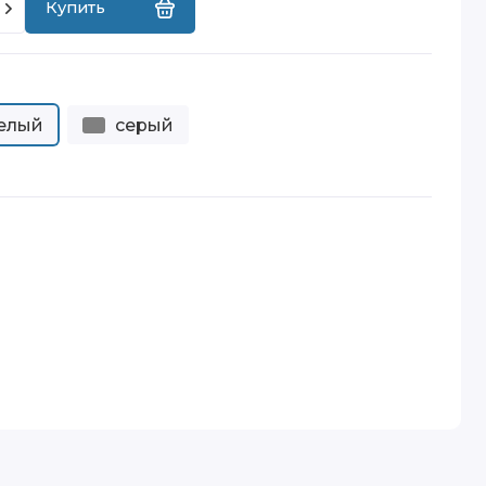
Купить
елый
серый