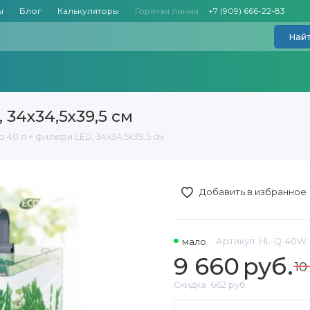
ы
Блог
Калькуляторы
Горячая линия:
+7 (909) 666-22-83
Най
 34x34,5x39,5 см
40 л + фильтри LED, 34x34,5x39,5 см
Добавить в избранное
мало
Артикул:
HL-Q-40W
9 660
руб.
10
Скидка
662 руб.