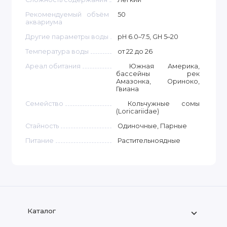
Рекомендуемый объём
50
аквариума
Другие параметры воды
pH 6.0–7.5, GH 5–20
Температура воды
от 22 до 26
Ареал обитания
Южная Америка,
бассейны рек
Амазонка, Ориноко,
Гвиана
Семейство
Кольчужные сомы
(Loricariidae)
Стайность
Одиночные, Парные
Питание
Растительноядные
Каталог