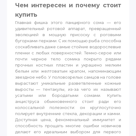
Чем интересен и почему стоит
купить
Главная фишка этого панцирного сома — его
удивительный ротовой аппарат, превращенный
эволюцией в мощную присоску с роговыми
бугорками-терками. С их помощью рыба способна
соскабливать даже самые стойкие водорослевые
пленки с любых поверхностей. Темно-серое или
почти черное тело сомика покрыто рядами
прочных костных пластин и украшено мелким
белым или желтоватым крапом, напоминающим
звездное небо. У половозрелых самцов на голове
вырастают уникальные разветвленные кожные
выросты — тентакулы, из-за чего их называют
усатыми или бородатыми сомами. Купить
анциструса обыкновенного стоит ради его
колоссальной полезности: он круглосуточно
полирует внутренние стекла, декорации и камни.
Доступная цена, феноменальный иммунитет и
способность прощать многие ошибки новичков
делают его идеальным выбором для первого