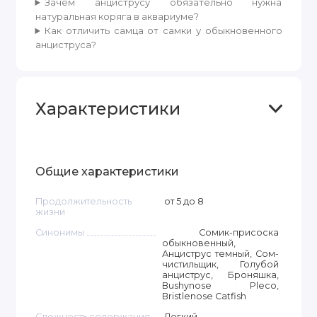
Зачем анциструсу обязательно нужна
натуральная коряга в аквариуме?
Как отличить самца от самки у обыкновенного
анциструса?
Характеристики
Общие характеристики
Продолжительность
от 5 до 8
жизни
Синонимы
Сомик-присоска
обыкновенный,
Анциструс темный, Сом-
чистильщик, Голубой
анциструс, Броняшка,
Bushynose Pleco,
Bristlenose Catfish
Сложность содержания
Легкий