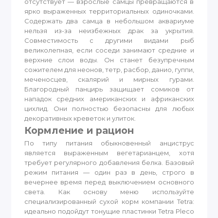
отсутствует — взрослые самцы превращаются в
ярко выраженных территориальных одиночками.
Содержать два самца в небольшом аквариуме
нельзя из-за неизбежных драк за укрытия.
Совместимость с другими видами рыб
великолепная, если соседи занимают средние и
верхние слои воды. Он станет безупречным
сожителем для неонов, тетр, расбор, данио, гуппи,
меченосцев, скалярий и мирных гурами.
Благородный панцирь защищает сомиков от
нападок средних американских и африканских
цихлид. Они полностью безопасны для любых
декоративных креветок и улиток.
Кормление и рацион
По типу питания обыкновенный анциструс
является выраженным вегетарианцем, хотя
требует регулярного добавления белка. Базовый
режим питания — один раз в день, строго в
вечернее время перед выключением основного
света. Как основу меню используйте
специализированный сухой корм компании Tetra:
идеально подойдут тонущие пластинки Tetra Pleco