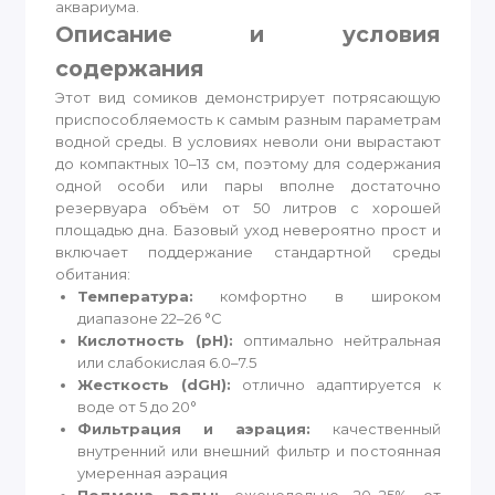
аквариума.
Описание и условия
содержания
Этот вид сомиков демонстрирует потрясающую
приспособляемость к самым разным параметрам
водной среды. В условиях неволи они вырастают
до компактных 10–13 см, поэтому для содержания
одной особи или пары вполне достаточно
резервуара объём от 50 литров с хорошей
площадью дна. Базовый уход невероятно прост и
включает поддержание стандартной среды
обитания:
Температура:
комфортно в широком
диапазоне 22–26 °C
Кислотность (pH):
оптимально нейтральная
или слабокислая 6.0–7.5
Жесткость (dGH):
отлично адаптируется к
воде от 5 до 20°
Фильтрация и аэрация:
качественный
внутренний или внешний фильтр и постоянная
умеренная аэрация