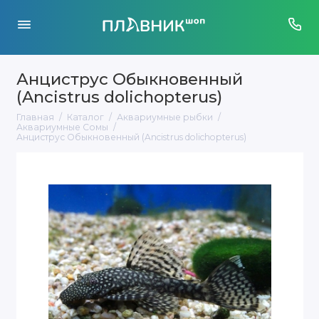
Анциструс Обыкновенный
(Ancistrus dolichopterus)
Главная
Каталог
Аквариумные рыбки
Аквариумные Сомы
Анциструс Обыкновенный (Ancistrus dolichopterus)