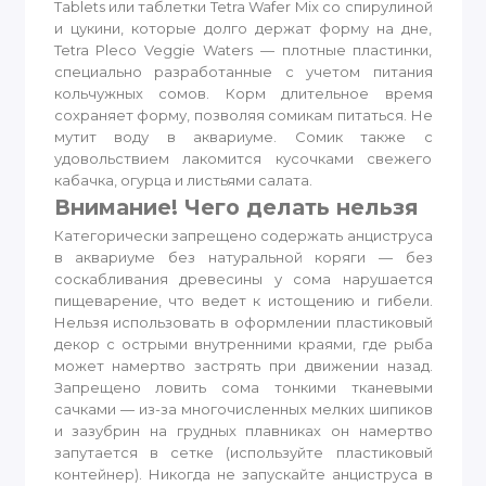
Tablets или таблетки Tetra Wafer Mix со спирулиной
и цукини, которые долго держат форму на дне,
Tetra Pleco Veggie Waters — плотные пластинки,
специально разработанные с учетом питания
кольчужных сомов. Корм длительное время
сохраняет форму, позволяя сомикам питаться. Не
мутит воду в аквариуме. Сомик также с
удовольствием лакомится кусочками свежего
кабачка, огурца и листьями салата.
Внимание! Чего делать нельзя
Категорически запрещено содержать анциструса
в аквариуме без натуральной коряги — без
соскабливания древесины у сома нарушается
пищеварение, что ведет к истощению и гибели.
Нельзя использовать в оформлении пластиковый
декор с острыми внутренними краями, где рыба
может намертво застрять при движении назад.
Запрещено ловить сома тонкими тканевыми
сачками — из-за многочисленных мелких шипиков
и зазубрин на грудных плавниках он намертво
запутается в сетке (используйте пластиковый
контейнер). Никогда не запускайте анциструса в