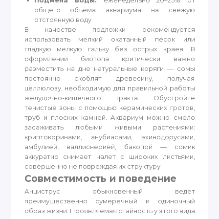
Подмена воды:
еженедельно 20–25% от
общего объема аквариума на свежую
отстоянную воду
В качестве подложки рекомендуется
использовать мелкий окатанный песок или
гладкую мелкую гальку без острых краев. В
оформлении биотопа критически важно
разместить на дне натуральные коряги — сомы
постоянно скоблят древесину, получая
целлюлозу, необходимую для правильной работы
желудочно-кишечного тракта. Обустройте
тенистые зоны с помощью керамических гротов,
труб и плоских камней. Аквариум можно смело
засаживать любыми живыми растениями:
криптокоринами, анубиасами, эхинодорусами,
амбулией, валлиснерией, бакопой — сомик
аккуратно снимает налет с широких листьями,
совершенно не повреждая их структуру.
Совместимость и поведение
Анциструс обыкновенный ведет
преимущественно сумеречный и одиночный
образ жизни. Проявляемая стайность у этого вида