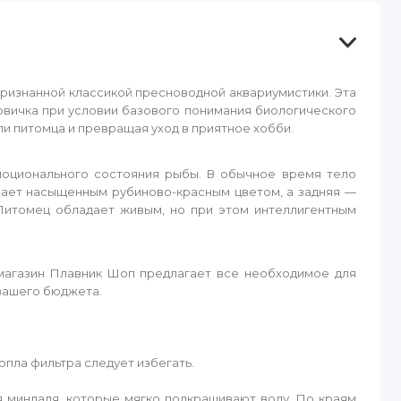
ризнанной классикой пресноводной аквариумистики. Эта
вичка при условии базового понимания биологического
и питомца и превращая уход в приятное хобби.
эмоционального состояния рыбы. В обычное время тело
вает насыщенным рубиново-красным цветом, а задняя —
 Питомец обладает живым, но при этом интеллигентным
магазин Плавник Шоп предлагает все необходимое для
 вашего бюджета.
опла фильтра следует избегать.
я миндаля, которые мягко подкрашивают воду. По краям