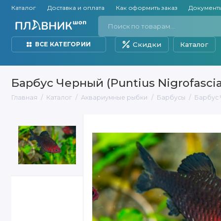
Каталог
Доставка и оплата
Как оформить заказ
Документ
Скидки
Каталог
ВСЕ КАТЕГОРИИ
Барбус Черный (Puntius Nigrofascia
Главная
Каталог
Аквариумные рыбки
Барбусы
Барбус Ч