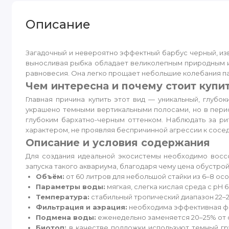
Описание
Загадочный и невероятно эффектный барбус черный, из
выносливая рыбка обладает великолепным природным и
равновесия. Она легко прощает небольшие колебания па
Чем интересна и почему стоит купи
Главная причина купить этот вид — уникальный, глуб
украшено темными вертикальными полосами, но в пери
глубоким бархатно-черным оттенком. Наблюдать за ри
характером, не проявляя беспричинной агрессии к сосе
Описание и условия содержания
Для создания идеальной экосистемы необходимо восс
запуска такого аквариума, благодаря чему цена обустр
Объём:
от 60 литров для небольшой стайки из 6–8 ос
Параметры воды:
мягкая, слегка кислая среда с pH 6
Температура:
стабильный тропический диапазон 22–2
Фильтрация и аэрация:
необходима эффективная фил
Подмена воды:
еженедельно заменяется 20–25% от 
Биотоп:
в качестве подложки используют темный гру