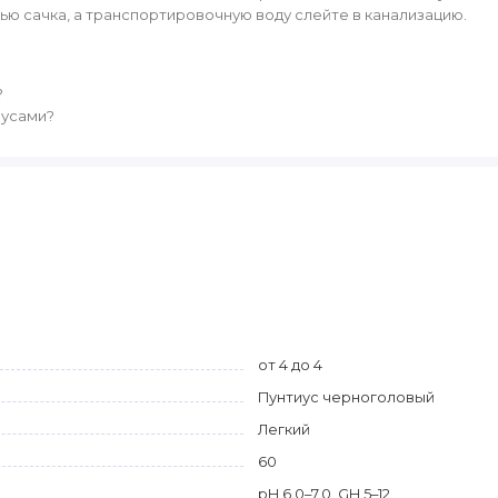
ью сачка, а транспортировочную воду слейте в канализацию.
?
бусами?
от 4 до 4
Пунтиус черноголовый
Легкий
60
pH 6.0–7.0, GH 5–12