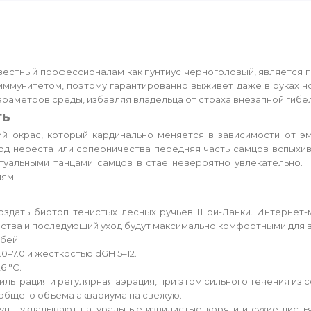
вестный профессионалам как пунтиус черноголовый, является п
ммунитетом, поэтому гарантированно выживет даже в руках но
раметров среды, избавляя владельца от страха внезапной гибел
ть
окий окрас, который кардинально меняется в зависимости от 
од нереста или соперничества передняя часть самцов вспыхи
туальными танцами самцов в стае невероятно увлекательно.
дям.
оздать биотоп тенистых лесных ручьев Шри-Ланки. Интернет-
ойства и последующий уход будут максимально комфортными для
обей.
.0–7.0 и жесткостью dGH 5–12.
6 °C.
ьтрация и регулярная аэрация, при этом сильного течения из с
общего объема аквариума на свежую.
нт, укладывают натуральные извилистые коряги и сухие листь