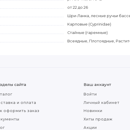
от 22 до 26
Шри-Ланка, лесные ручьи бассе
Карповые (Cyprinidae)
Стайные (гаремные)
Всеядные, Плотоядные, Расти
зделы сайта
Ваш аккаунт
талог
Войти
ставка и оплата
Личный кабинет
к оформить заказ
Новинки
окументы
Хиты продаж
ог
Акции