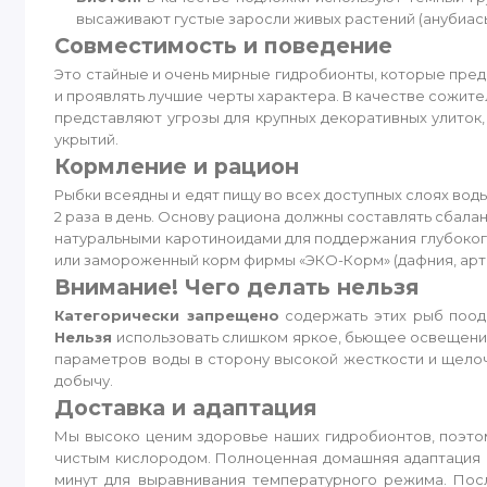
высаживают густые заросли живых растений (анубиас
Совместимость и поведение
Это стайные и очень мирные гидробионты, которые пред
и проявлять лучшие черты характера. В качестве сожит
представляют угрозы для крупных декоративных улиток,
укрытий.
Кормление и рацион
Рыбки всеядны и едят пищу во всех доступных слоях во
2 раза в день. Основу рациона должны составлять сбала
натуральными каротиноидами для поддержания глубоког
или замороженный корм фирмы «ЭКО-Корм» (дафния, арте
Внимание! Чего делать нельзя
Категорически запрещено
содержать этих рыб пооди
Нельзя
использовать слишком яркое, бьющее освещение 
параметров воды в сторону высокой жесткости и щело
добычу.
Доставка и адаптация
Мы высоко ценим здоровье наших гидробионтов, поэто
чистым кислородом. Полноценная домашняя адаптация к
минут для выравнивания температурного режима. Посл