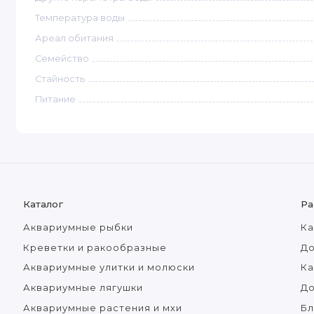
Температура воды
Ареал обитания
Семейство
Стайность
Питание
Каталог
Ра
Аквариумные рыбки
Ка
Креветки и ракообразные
До
Аквариумные улитки и молюски
Ка
Аквариумные лягушки
Д
Аквариумные растения и мхи
Бл