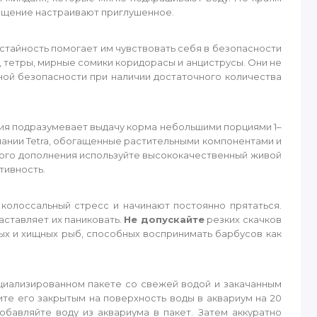
вещение настраивают приглушенное.
стайность помогает им чувствовать себя в безопасности
 тетры, мирные сомики коридорасы и анциструсы. Они не
лной безопасности при наличии достаточного количества
ния подразумевает выдачу корма небольшими порциями 1–
мпании Tetra, обогащенные растительными компонентами и
ного дополнения используйте высококачественный живой
тивность.
 колоссальный стресс и начинают постоянно прятаться.
аставляет их паниковать.
Не допускайте
резких скачков
ых и хищных рыб, способных воспринимать барбусов как
циализированном пакете со свежей водой и закачанным
те его закрытым на поверхность воды в аквариум на 20
бавляйте воду из аквариума в пакет. Затем аккуратно