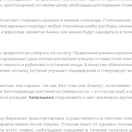
ы, криптокорины), оставляя центр свободным для плавания. Ос
почитают осваивать средние и нижние слои воды. Полноценная 
елей идеально подойдут любые спокойные рыбы: расборы, неоны,
 а взрослые креветки Амано или вишни будут находиться в по
ды, предпочитая собирать ее на лету. Правильный режим кормле
нсированные сухие хлопья или мелкие гранулы от известной ко
о черного и рубинового оттенков чешуи. В качестве обязатель
мия, мотыль), который улучшает пищеварение и стимулирует ак
ночке или парами, так как без стаи они блекнут, испытывают
без плавающих растений на поверхности — это пугает рыб и з
чной реакции.
Запрещено
подсаживать к ним чрезмерно крупн
му бережная транспортировка осуществляется в плотном спе
райне важна после покупки. Получив пакет от курьера, положи
е этого плавно, небольшими порциями в течение получаса до