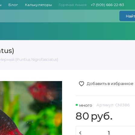
ы
Блог
Калькуляторы
Горячая линия:
+7 (909) 666-22-83
Най
tus)
ерный (Puntius Nigrofasciatus)
Добавить в избранное
много
Артикул:
CN1386
80
руб.