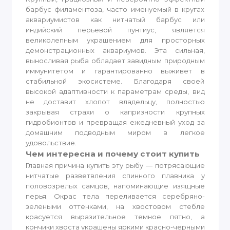
барбус филаментоза, часто именуемый в кругах
аквариумистов как нитчатый барбус или
индийский перьевой пунтиус, является
великолепным украшением для просторных
демонстрационных аквариумов. Эта сильная,
выносливая рыба обладает завидным природным
иммунитетом и гарантированно выживет в
стабильной экосистеме. Благодаря своей
высокой адаптивности к параметрам среды, вид
не доставит хлопот владельцу, полностью
закрывая страхи о капризности крупных
гидробионтов и превращая ежедневный уход за
домашним подводным миром в легкое
удовольствие.
Чем интересна и почему стоит купить
Главная причина купить эту рыбу — потрясающие
нитчатые разветвления спинного плавника у
половозрелых самцов, напоминающие изящные
перья. Окрас тела переливается серебряно-
зелеными оттенками, на хвостовом стебле
красуется выразительное темное пятно, а
кончики хвоста украшены яркими красно-черными