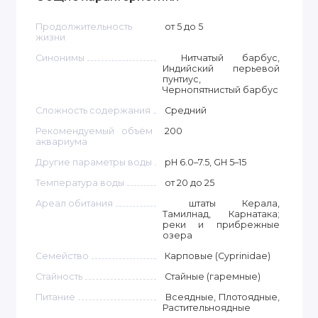
Продолжительность
от 5 до 5
жизни
Синонимы
Нитчатый барбус,
Индийский перьевой
пунтиус,
Чернопятнистый барбус
Сложность содержания
Средний
Рекомендуемый объём
200
аквариума
Другие параметры воды
pH 6.0–7.5, GH 5–15
Температура воды
от 20 до 25
Ареал обитания
штаты Керала,
Тамилнад, Карнатака;
реки и прибрежные
озера
Семейство
Карповые (Cyprinidae)
Стайность
Стайные (гаремные)
Питание
Всеядные, Плотоядные,
Растительноядные