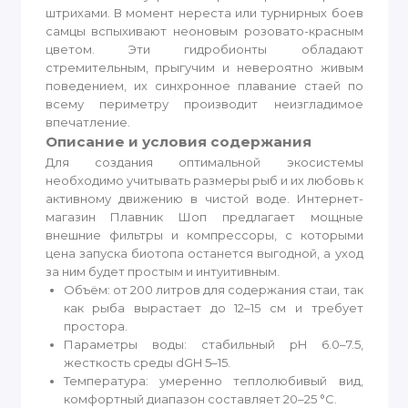
штрихами. В момент нереста или турнирных боев
самцы вспыхивают неоновым розовато-красным
цветом. Эти гидробионты обладают
стремительным, прыгучим и невероятно живым
поведением, их синхронное плавание стаей по
всему периметру производит неизгладимое
впечатление.
Описание и условия содержания
Для создания оптимальной экосистемы
необходимо учитывать размеры рыб и их любовь к
активному движению в чистой воде. Интернет-
магазин Плавник Шоп предлагает мощные
внешние фильтры и компрессоры, с которыми
цена запуска биотопа останется выгодной, а уход
за ним будет простым и интуитивным.
Объём: от 200 литров для содержания стаи, так
как рыба вырастает до 12–15 см и требует
простора.
Параметры воды: стабильный pH 6.0–7.5,
жесткость среды dGH 5–15.
Температура: умеренно теплолюбивый вид,
комфортный диапазон составляет 20–25 °C.