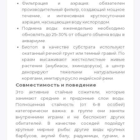
Фильтрация и аэрация: обязателен
производительный фильтр, создающий мощное
течение, и интенсивная круглосуточная
аэрация, насыщающая воду кислородом.
Подмена воды: еженедельно необходимо
обновлять до 25–30% от общего объема воды в
аквариуме.
Биотоп: в качестве субстрата используют
окатанный речной грунт или темный гравий. По
краям высаживают жестколистные живые
растения (анубиасы, эхинодорусы), а центр
декорируют тяжелыми натуральными
корягами, имитируя русло индийской реки.
Совместимость и поведение
Это активные стайные сожители, которые
занимают средние и придонные слои воды.
Полноценная стайность (от 6–8 особей)
категорически важна: в группе они заняты
внутренними играми и не беспокоят других
обитателей. В качестве соседей подойдут
крупные мирные рыбы: другие виды крупных
барбусов, акулий балу, радужницы, гурами, а