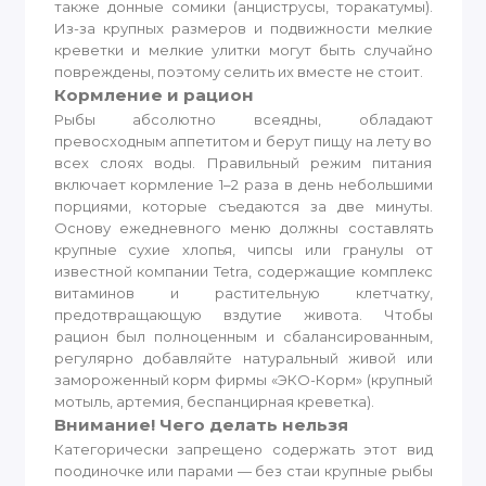
также донные сомики (анциструсы, торакатумы).
Из-за крупных размеров и подвижности мелкие
креветки и мелкие улитки могут быть случайно
повреждены, поэтому селить их вместе не стоит.
Кормление и рацион
Рыбы абсолютно всеядны, обладают
превосходным аппетитом и берут пищу на лету во
всех слоях воды. Правильный режим питания
включает кормление 1–2 раза в день небольшими
порциями, которые съедаются за две минуты.
Основу ежедневного меню должны составлять
крупные сухие хлопья, чипсы или гранулы от
известной компании Tetra, содержащие комплекс
витаминов и растительную клетчатку,
предотвращающую вздутие живота. Чтобы
рацион был полноценным и сбалансированным,
регулярно добавляйте натуральный живой или
замороженный корм фирмы «ЭКО-Корм» (крупный
мотыль, артемия, беспанцирная креветка).
Внимание! Чего делать нельзя
Категорически запрещено содержать этот вид
поодиночке или парами — без стаи крупные рыбы