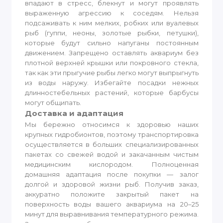
впадают в стресс, блекнут и могут проявлять
выраженную агрессию к соседям. Нельзя
подсаживать к ним мелких, робких или вуалевых
рыб (гуппи, неоны, золотые рыбки, петушки),
которые будут сильно напуганы постоянным
движением. Запрещено оставлять аквариум без
плотной верхней крышки или покровного стекла,
так как эти прыгучие рыбы легко могут выпрыгнуть
из воды наружу. Избегайте посадки нежных
длинностебельных растений, которые барбусы
могут общипать.
Доставка и адаптация
Мы бережно относимся к здоровью наших
крупных гидробионтов, поэтому транспортировка
осуществляется в больших специализированных
пакетах со свежей водой и закачанным чистым
медицинским кислородом. Полноценная
домашняя адаптация после покупки — залог
долгой и здоровой жизни рыб. Получив заказ,
аккуратно положите закрытый пакет на
поверхность воды вашего аквариума на 20–25
минут для выравнивания температурного режима.