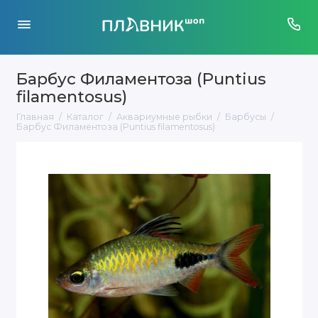
Барбус Филаментоза (Puntius
filamentosus)
Главная
Каталог
Аквариумные рыбки
Барбусы
Барбус Филаментоза (Puntius filamentosus)