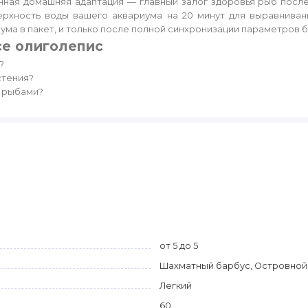
ая домашняя адаптация — главный залог здоровья рыб после 
ерхность воды вашего аквариума на 20 минут для выравнива
иума в пакет, и только после полной синхронизации параметров 
се олиголепис
?
стения?
и рыбами?
от 5 до 5
Шахматный барбус, Островной 
Легкий
60