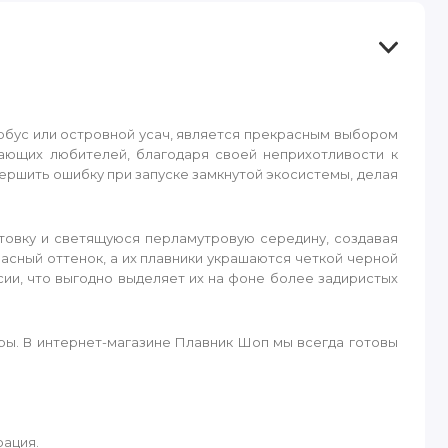
рбус или островной усач, является прекрасным выбором
ающих любителей, благодаря своей неприхотливости к
ершить ошибку при запуске замкнутой экосистемы, делая
нтовку и светящуюся перламутровую середину, создавая
сный оттенок, а их плавники украшаются четкой черной
ии, что выгодно выделяет их на фоне более задиристых
ры. В интернет-магазине Плавник Шоп мы всегда готовы
рация.