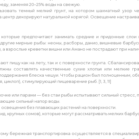
еду, заменяя 20–25% воды на свежую.
льзовать темный мелкий грунт, на котором шахматный узор 
 а центр декорируют натуральной корягой. Освещение настраив
 которые предпочитают занимать средние и придонные слои 
 другие мирные рыбы: неоны, расборы, данио, вишневые барбус
а взрослые креветки вишни или Амано не пострадают при наличи
ют пищу как на лету, так и с поверхности грунта. Сбалансиров
жны составлять качественные сухие хлопья или мелкие гран
оддержания блеска чешуи. Чтобы рацион был полноценным, обя
иклоп), стимулирующий пищеварение рыб. [1, 3, 11]
очке или парами — без стаи рыбы испытывают сильный стресс, п
дающие сильный напор воды.
 освещения без плавающих растений на поверхности.
ид, крупных сомов), которые могут рассматривать мелких барбус
тому бережная транспортировка осуществляется в специализи