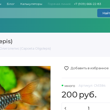
ы
Блог
Калькуляторы
Горячая линия:
+7 (909) 666-22-83
Най
epis)
Олиголепис (Capoeta Oligolepis)
Добавить в избранное
много
Артикул:
CN1384
200
руб.