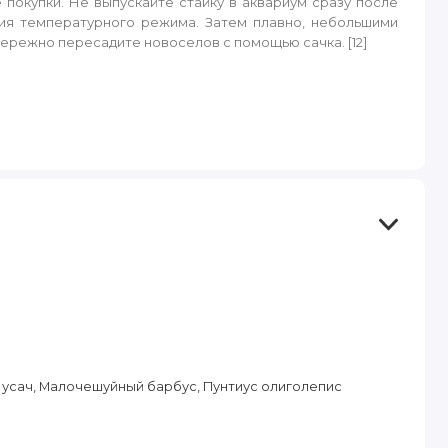
покупки. Не выпускайте стайку в аквариум сразу после
ния температурного режима. Затем плавно, небольшими
бережно пересадите новоселов с помощью сачка. [12]
усач, Малочешуйный барбус, Пунтиус олиголепис