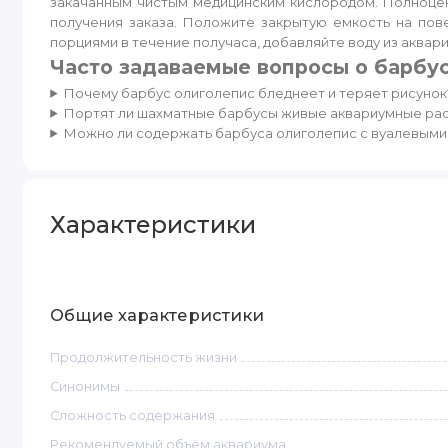
закачанным чистым медицинским кислородом. Полноценн
получения заказа. Положите закрытую емкость на пов
порциями в течение получаса, добавляйте воду из аквар
Часто задаваемые вопросы о барбу
Почему барбус олиголепис бледнеет и теряет рисунок
Портят ли шахматные барбусы живые аквариумные ра
Можно ли содержать барбуса олиголепис с вуалевым
Характеристики
Общие характеристики
Продолжительность жизни
Синонимы
Сложность содержания
Рекомендуемый объём аквариума