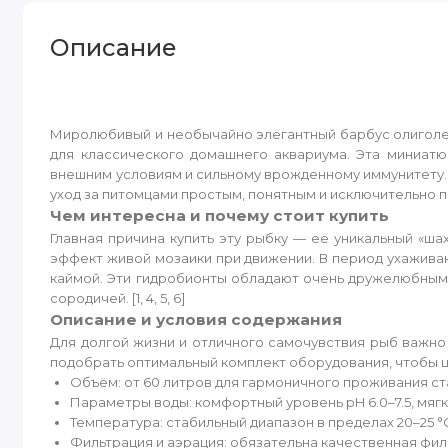
Описание
Миролюбивый и необычайно элегантный барбус олиголеп
для классического домашнего аквариума. Эта миниат
внешним условиям и сильному врожденному иммунитету. 
уход за питомцами простым, понятным и исключительно при
Чем интересна и почему стоит купить
Главная причина купить эту рыбку — ее уникальный «ш
эффект живой мозаики при движении. В период ухажива
каймой. Эти гидробионты обладают очень дружелюбным,
сородичей. [1, 4, 5, 6]
Описание и условия содержания
Для долгой жизни и отличного самочувствия рыб важно
подобрать оптимальный комплект оборудования, чтобы ц
Объём: от 60 литров для гармоничного проживания ста
Параметры воды: комфортный уровень pH 6.0–7.5, мягк
Температура: стабильный диапазон в пределах 20–25 °
Фильтрация и аэрация: обязательна качественная фил