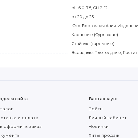
pH 6.0–7.5, GH 2–12
от 20 до 25
Юго-Восточная Азия: Индонезия 
Карповые (Cyprinidae)
Стайные (гаремные)
Всеядные, Плотоядные, Расти
зделы сайта
Ваш аккаунт
талог
Войти
ставка и оплата
Личный кабинет
к оформить заказ
Новинки
окументы
Хиты продаж