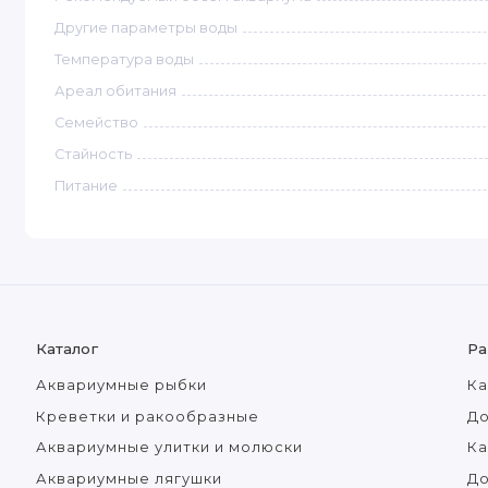
Другие параметры воды
Температура воды
Ареал обитания
Семейство
Стайность
Питание
Каталог
Ра
Аквариумные рыбки
Ка
Креветки и ракообразные
До
Аквариумные улитки и молюски
Ка
Аквариумные лягушки
Д