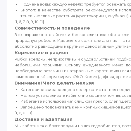
Подмена воды: каждую неделю требуется освежать ср
Биотоп: в качестве субстрата рекомендуется испо
теневыносливые растения (криптокорины, анубиасы),
[1, 6, 7, 8, 9, 10, 11]
Совместимость и поведение
Это выраженно стайные и бесконфликтные обитатели,
природную робость. Идеальные сожители для них — это
абсолютно равнодушны к крупным декоративным улиткам, 
Кормление и рацион
Рыбки всеядны, неприхотливы и с удовольствием подбира
небольшими порциями. Основу ежедневного меню дол
необходимые витамины и натуральные каротиноиды для п
замороженный корм фирмы «ЭКО-Корм» (дафния, артемия, ц
Внимание! Чего делать нельзя
Категорически запрещено содержать этот вид поодин
Нельзя устанавливать избыточно мощные помпы, соз
Избегайте использования слишком яркого, слепящего
Запрещено подсаживать к ним крупных хищников (цихл
[1, 6, 8, 10]
Доставка и адаптация
Мы заботимся о благополучии наших гидробионтов, поэ