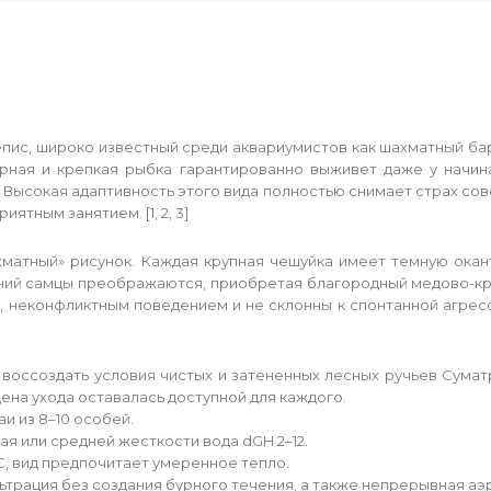
ис, широко известный среди аквариумистов как шахматный ба
юрная и крепкая рыбка гарантированно выживет даже у начин
Высокая адаптивность этого вида полностью снимает страх сов
ятным занятием. [1, 2, 3]
ахматный» рисунок. Каждая крупная чешуйка имеет темную ока
ний самцы преображаются, приобретая благородный медово-кра
 неконфликтным поведением и не склонны к спонтанной агресс
 воссоздать условия чистых и затененных лесных ручьев Сумат
ена ухода оставалась доступной для каждого.
и из 8–10 особей.
ая или средней жесткости вода dGH 2–12.
C, вид предпочитает умеренное тепло.
ьтрация без создания бурного течения, а также непрерывная аэ