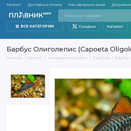
Каталог
Доставка и оплата
Как оформить заказ
Документ
Скидки
Каталог
ВСЕ КАТЕГОРИИ
Барбус Олиголепис (Capoeta Oligol
Главная
Каталог
Аквариумные рыбки
Барбусы
Барбус 