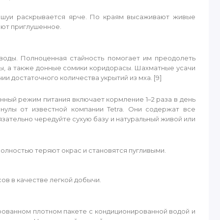
чешуи раскрывается ярче. По краям высаживают живые
ают приглушенное.
воды. Полноценная стайность помогает им преодолеть
ы, а также донные сомики коридорасы. Шахматные усачи
и достаточного количества укрытий из мха. [9]
анный режим питания включает кормление 1–2 раза в день
улы от известной компании Tetra. Они содержат все
зательно чередуйте сухую базу и натуральный живой или
олностью теряют окрас и становятся пугливыми.
ов в качестве легкой добычи.
рованном плотном пакете с кондиционированной водой и