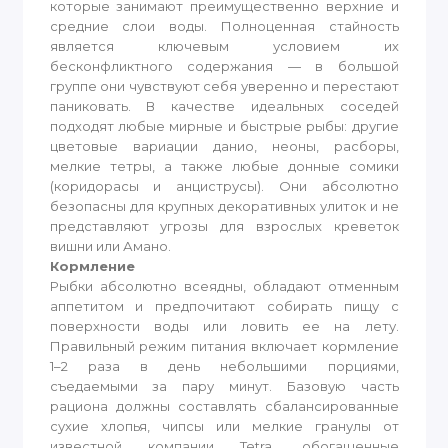
которые занимают преимущественно верхние и
средние слои воды. Полноценная стайность
является ключевым условием их
бесконфликтного содержания — в большой
группе они чувствуют себя уверенно и перестают
паниковать. В качестве идеальных соседей
подходят любые мирные и быстрые рыбы: другие
цветовые вариации данио, неоны, расборы,
мелкие тетры, а также любые донные сомики
(коридорасы и анциструсы). Они абсолютно
безопасны для крупных декоративных улиток и не
представляют угрозы для взрослых креветок
вишни или Амано.
Кормление
Рыбки абсолютно всеядны, обладают отменным
аппетитом и предпочитают собирать пищу с
поверхности воды или ловить ее на лету.
Правильный режим питания включает кормление
1–2 раза в день небольшими порциями,
съедаемыми за пару минут. Базовую часть
рациона должны составлять сбалансированные
сухие хлопья, чипсы или мелкие гранулы от
известной компании Tetra, обогащенные