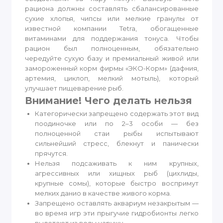
рациона должны составлять сбалансированные
сухие хлопья, чипсы или мелкие гранулы от
известной компании Tetra, обогащенные
витаминами для поддержания тонуса. Чтобы
рацион был полноценным, обязательно
чередуйте сухую базу и премиальный живой или
замороженный корм фирмы «ЭКО-Корм» (дафния,
артемия, циклоп, мелкий мотыль), который
улучшает пищеварение рыб.
Внимание! Чего делать нельзя
Категорически запрещено содержать этот вид
поодиночке или по 2–3 особи — без
полноценной стаи рыбы испытывают
сильнейший стресс, блекнут и панически
прячутся.
Нельзя подсаживать к ним крупных,
агрессивных или хищных рыб (цихлиды,
крупные сомы), которые быстро воспримут
мелких данио в качестве живого корма.
Запрещено оставлять аквариум незакрытым —
во время игр эти прыгучие гидробионты легко