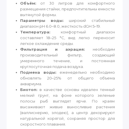
Объём:
от 30 литров для комфортного
размещения стайки, предпочтительны емкости
вытянутой формы.
Параметры воды:
широкий стабильный
диапазон pH 6.0–8.0, жесткость dGH 5–19.
Температура:
комфортный диапазон
составляет 18–25 °C, вид легко переносит
легкое охлаждение среды.
Фильтрация и аэрация:
необходим
производительный фильтр, создающий
умеренного течение, и постоянная
круглосуточная подача воздуха.
Подмена воды:
еженедельно необходимо
обновлять 20–25% от общего объема
аквариума.
Биотоп:
в качестве основы идеален темный
мелкий грунт, на фоне которого зеленые
полосы рыб выглядят ярче. По краям
высаживают живые выносливые растения
(валлиснерию, элодею), а центр декорируют
натуральной корягой, сохраняя простор для
скоростного плавания.