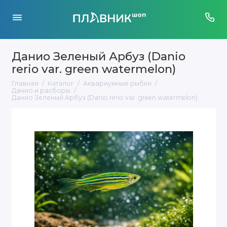
Данио Зеленый Арбуз (Danio
rerio var. green watermelon)
Главная
Каталог
Аквариумные рыбки
Данио и расборы
Данио Зеленый Арбуз (Danio rerio var. green watermelon)