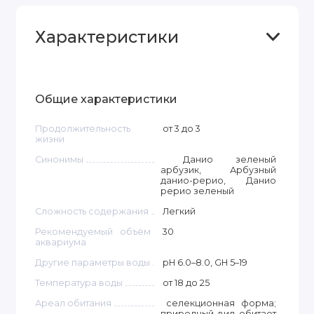
Характеристики
Общие характеристики
Продолжительность
от 3 до 3
жизни
Синонимы
Данио зеленый
арбузик, Арбузный
данио-рерио, Данио
рерио зеленый
Сложность содержания
Легкий
Рекомендуемый объём
30
аквариума
Другие параметры воды
pH 6.0–8.0, GH 5–19
Температура воды
от 18 до 25
Ареал обитания
селекционная форма;
природный вид обитает