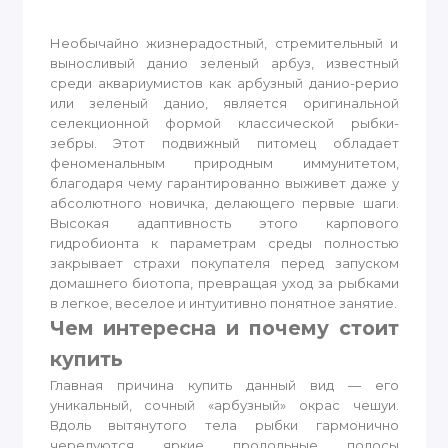
Необычайно жизнерадостный, стремительный и
выносливый данио зеленый арбуз, известный
среди аквариумистов как арбузный данио-рерио
или зеленый данио, является оригинальной
селекционной формой классической рыбки-
зебры. Этот подвижный питомец обладает
феноменальным природным иммунитетом,
благодаря чему гарантированно выживет даже у
абсолютного новичка, делающего первые шаги.
Высокая адаптивность этого карпового
гидробионта к параметрам среды полностью
закрывает страхи покупателя перед запуском
домашнего биотопа, превращая уход за рыбками
в легкое, веселое и интуитивно понятное занятие.
Чем интересна и почему стоит
купить
Главная причина купить данный вид — его
уникальный, сочный «арбузный» окрас чешуи.
Вдоль вытянутого тела рыбки гармонично
чередуются яркие продольные полосы