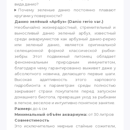
вида данио?
Почему зеленые данио постоянно плавают
кругами у поверхности?
Данио зелёный «Арбуз» (Danio rerio var.)
Необычайно жизнерадостный, стремительный и
выносливый данио зеленый арбуз, известный
среди аквариумистов как арбузный данио-рерио
или зеленый данио, является оригинальной
селекционной формой классической рыбки-
зебры. Этот подвижный питомец обладает
феноменальным природным иммунитетом,
благодаря чему гарантированно выживет даже у
абсолютного новичка, делающего первые шаги.
Высокая адаптивность этого карпового
гидробионта к параметрам среды полностью
закрывает страхи покупателя перед запуском
домашнего биотопа, превращая уход за рыбками
в легкое, веселое и интуитивно понятное занятие.
Размер:
до 4 см
Минимальный объём аквариума:
от 30 литров
Совместимость
Это исключительно мирные стайные сожители,