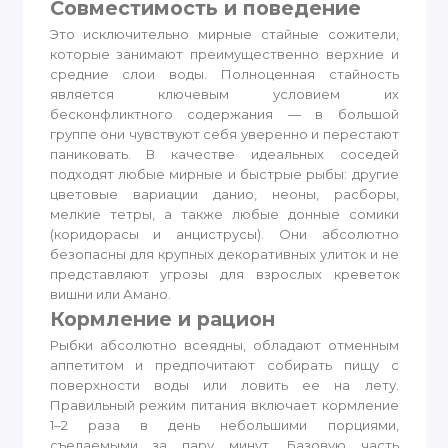
Совместимость и поведение
Это исключительно мирные стайные сожители,
которые занимают преимущественно верхние и
средние слои воды. Полноценная стайность
является ключевым условием их
бесконфликтного содержания — в большой
группе они чувствуют себя уверенно и перестают
паниковать. В качестве идеальных соседей
подходят любые мирные и быстрые рыбы: другие
цветовые вариации данио, неоны, расборы,
мелкие тетры, а также любые донные сомики
(коридорасы и анциструсы). Они абсолютно
безопасны для крупных декоративных улиток и не
представляют угрозы для взрослых креветок
вишни или Амано.
Кормление и рацион
Рыбки абсолютно всеядны, обладают отменным
аппетитом и предпочитают собирать пищу с
поверхности воды или ловить ее на лету.
Правильный режим питания включает кормление
1–2 раза в день небольшими порциями,
съедаемыми за пару минут. Базовую часть