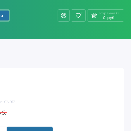
Корзина
0
0
ти
0
руб.
л:
CN912
уб.