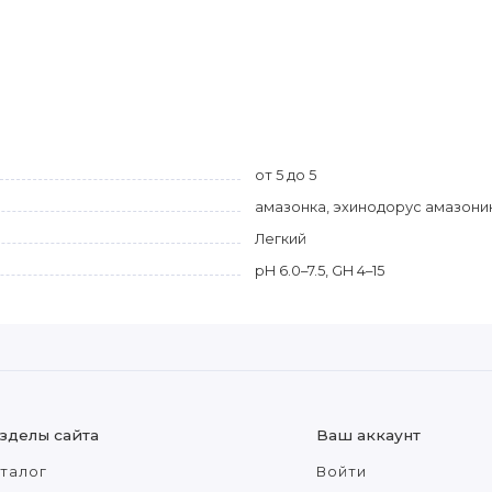
от 5 до 5
амазонка, эхинодорус амазоник
Легкий
pH 6.0–7.5, GH 4–15
зделы сайта
Ваш аккаунт
талог
Войти