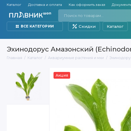
Каталог
Доставка и оплата
Как оформить заказ
Документ
Скидки
Каталог
ВСЕ КАТЕГОРИИ
Эхинодорус Амазонский (Echinodor
Главная
Каталог
Аквариумные растения и мхи
Эхинодорус
Акция