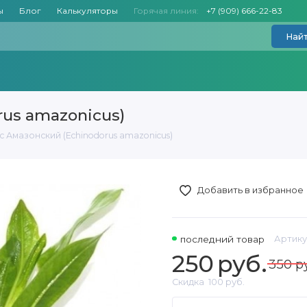
ы
Блог
Калькуляторы
Горячая линия:
+7 (909) 666-22-83
Най
us amazonicus)
 Амазонский (Echinodorus amazonicus)
Добавить в избранное
последний товар
Артику
250
руб.
350 р
Скидка
100 руб.