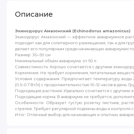
Описание
Эхинодорус Амазонский (Echinodorus amazonicus)
Эхинодорус Амазонский — эффектное аквариумное расте
подходит как для солитерного размещения, так и для гр
делает его популярным среди начинающих аквариумисто
Размер: 30–50 см
Минимальный объём аквариума: от 50 л
Совместимость: Хорошо сочетается с другими эхинодор
Кормление: Не требует кормления, питательные вещества
Условия содержания: Предпочитает температуру воды 22
(0.5–0.7 Вт/л) с продолжительностью 10–12 часов в день.
Подходящие растения: Идеально сочетается с другими э
Подходящие корма: В аквариуме не требуется; дополнит
Особенности: Образует густую розетку листьев, раст
стрелке. Требует регулярной подмены воды и контроля с
Итог: Отличный выбор для начинающих и опытных аквари