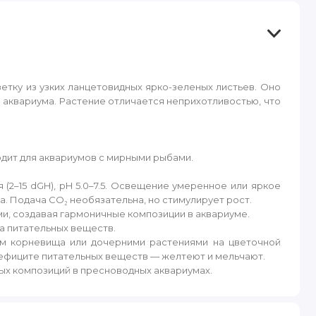
тку из узких ланцетовидных ярко-зеленых листьев. Оно
й аквариума. Растение отличается неприхотливостью, что
дит для аквариумов с мирными рыбами.
(2–15 dGH), pH 5.0–7.5. Освещение умеренное или яркое
рфа. Подача CO₂ необязательна, но стимулирует рост.
и, создавая гармоничные композиции в аквариуме.
а питательных веществ.
ием корневища или дочерними растениями на цветочной
 дефиците питательных веществ — желтеют и мельчают.
ых композиций в пресноводных аквариумах.