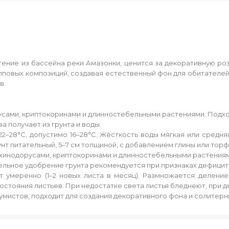
ние из бассейна реки Амазонки, ценится за декоративную розе
упповых композиций, создавая естественный фон для обитателе
в.
усами, криптокоринами и длинностебельными растениями. Подхо
 получает из грунта и воды.
–28°C, допустимо 16–28°C. Жёсткость воды мягкая или средняя 
 Грунт питательный, 5–7 см толщиной, с добавлением глины или то
хинодорусами, криптокоринами и длинностебельными растениям
ельное удобрение грунта рекомендуется при признаках дефицит
ёт умеренно (1–2 новых листа в месяц). Размножается делен
остояния листьев. При недостатке света листья бледнеют, при
умистов, подходит для создания декоративного фона и солитерн