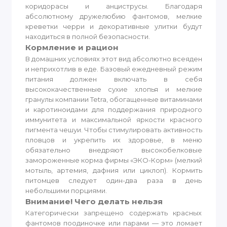
коридорасы и анциструсы. Благодаря
абсолютному дружелюбию фантомов, мелкие
креветки черри и декоративные улитки будут
находиться в полной безопасности.
Кормление и рацион
В домашних условиях этот вид абсолютно всеяден
и неприхотлив в еде. Базовый ежедневный режим
питания должен включать в себя
высококачественные сухие хлопья и мелкие
гранулы компании Tetra, обогащенные витаминами
и каротиноидами для поддержания природного
иммунитета и максимальной яркости красного
пигмента чешуи. Чтобы стимулировать активность
пловцов и укрепить их здоровье, в меню
обязательно внедряют высокобелковые
замороженные корма фирмы «ЭКО-Корм» (мелкий
мотыль, артемия, дафния или циклоп). Кормить
питомцев следует один-два раза в день
небольшими порциями.
Внимание! Чего делать нельзя
Категорически запрещено содержать красных
фантомов поодиночке или парами — это ломает