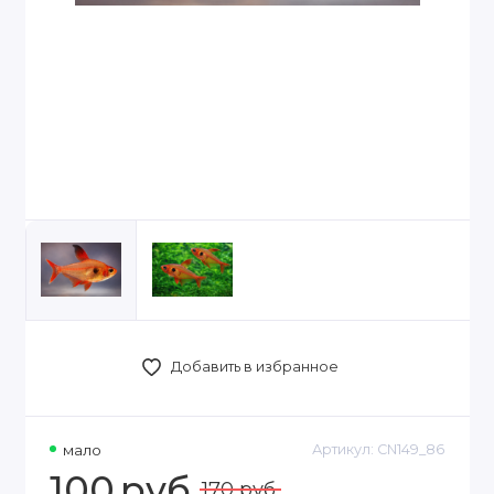
Добавить в избранное
мало
Артикул:
CN149_86
100
руб.
170 руб.