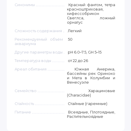
Синонимы
Красный фантом, тетра
красноштриховая,
хифессобрикон
Свеглса, ложный
орнатус
Сложность содержания
Легкий
Рекомендуемый объём
50
аквариума
Другие параметры воды
pH 6.0–7.5, GH 5–15
Температура воды
от 22 до 26
Ареал обитания
Южная Америка,
бассейны рек Ориноко
и Мета в Колумбии и
Венесуэле
Семейство
Харациновые
(Characidae)
Стайность
Стайные (гаремные)
Питание
Всеядные, Плотоядные,
Растительноядные