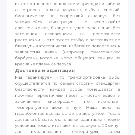
их естественное поведение и приводит к гибели
от стресса. Нельзя запускать рыбу в свежий,
биологически не созревший аквариум без
устоявшейся фильтрации. Не используйте
слишком яркое, бьющее в упор освещение без
затенения плавающими на поверхности
растениями — это пугает стайку и заставляет её
блекнуть. Категорически избегайте подселения к
задиристым видам (например, суматранским
барбусам), которые могут общипать самцам их
красивые плавники-паруса.
Доставка и адаптация
Мы гарантируем, что транспортировка рыбы
осуществляется по самым строгим стандартам
безопасности: каждая особь помещается в
прочный герметичный пакет с чистой водой и
закачанным кислородом, что исключает
температурные шоки в пути. Наша цена на
гидробионтов всегда остается доступной. После
доставки обязательна плавная адаптация к новым
условиям: поместите пакет в аквариум на 20 минут
для выравнивания температуры, затем