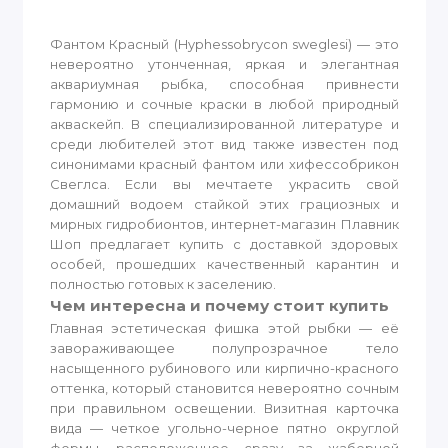
Фантом Красный (Hyphessobrycon sweglesi) — это
невероятно утонченная, яркая и элегантная
аквариумная рыбка, способная привнести
гармонию и сочные краски в любой природный
акваскейп. В специализированной литературе и
среди любителей этот вид также известен под
синонимами красный фантом или хифессобрикон
Свеглса. Если вы мечтаете украсить свой
домашний водоем стайкой этих грациозных и
мирных гидробионтов, интернет-магазин Плавник
Шоп предлагает купить с доставкой здоровых
особей, прошедших качественный карантин и
полностью готовых к заселению.
Чем интересна и почему стоит купить
Главная эстетическая фишка этой рыбки — её
завораживающее полупрозрачное тело
насыщенного рубинового или кирпично-красного
оттенка, который становится невероятно сочным
при правильном освещении. Визитная карточка
вида — четкое угольно-черное пятно округлой