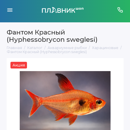
Фантом Красный
(Hyphessobrycon sweglesi)
Главная
Каталог
Аквариумные рыбки
Харациновые
Фантом Красный (Hyphessobrycon sweglesi)
Акция