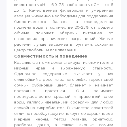
кислотность pH — 6.0–7.5, а жёсткость dGH — от 5
до 15. Качественная фильтрация и умеренная
аэрация жизненно необходимы для поддержания
биологического баланса, а еженедельная
подмена воды в количестве 20–25% от общего
объема поможет уберечь питомцев от
накопления органических загрязнений. Живые
растения лучше высаживать группами, сохраняя
центр свободным для плавания.
Совместимость и поведение
Красные фантомы демонстрируют исключительно
мирный нрав и выраженную стайность.
Одиночное содержание вызывает у них
сильнейший стресс, из-за чего рыбка теряет свой
сочный рубиновый цвет, блекнет и начинает
постоянно прятаться. Они занимают
преимущественно средний и придонный слои
воды, являясь идеальными соседями для любых
спокойных гидробионтов. В качестве сожителей
отлично подойдут другие некрупные харациновые
(черные неоны, тетры Аманда, орнатусы),
расборы, данио, а также мирные сомики