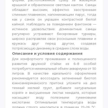
формы, расположенное сразу за жаберной
крышкой и обрамленное светлым кантом. Самцы
обладают высоким, эффектно заостренным
спинным плавником, напоминающим парус, тогда
как у самок он украшен контрастной белой
каймой. Наблюдать за поведением фантомов —
истинное удовольствие: доминантные самцы
регулярно устраивают бескровные турниры,
широко расправляя свои роскошные плавники и
кружась друг перед другом, создавая
потрясающую динамику в средних слоях воды.
Описание и условия содержания
Для комфортного проживания и полноценного
развития дружной стайки из 6–8 особей
потребуется минимальный объём аквариума от 50
литров. В качестве идеального оформления
рекомендуется воссоздать затененный биотоп
южноамериканского притока: уложите на дно
темный мелкий грунт, добавьте натуральные
коряги и высушенные листья миндаля, которые
насыщают воду полезными гуминовыми
кислотами. Оптимальная температура воды
должна строго находиться в границах 22–26 °C,