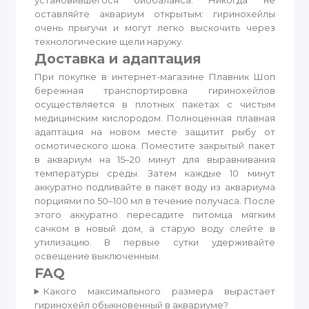
установившегося биобаланса. Никогда не
оставляйте аквариум открытым: гиринохейлы
очень прыгучи и могут легко выскочить через
технологические щели наружу.
Доставка и адаптация
При покупке в интернет-магазине Плавник Шоп
бережная транспортировка гиринохейлов
осуществляется в плотных пакетах с чистым
медицинским кислородом. Полноценная плавная
адаптация на новом месте защитит рыбу от
осмотического шока. Поместите закрытый пакет
в аквариум на 15–20 минут для выравнивания
температуры среды. Затем каждые 10 минут
аккуратно подливайте в пакет воду из аквариума
порциями по 50–100 мл в течение получаса. После
этого аккуратно пересадите питомца мягким
сачком в новый дом, а старую воду слейте в
утилизацию. В первые сутки удерживайте
освещение выключенным.
FAQ
Какого максимального размера вырастает
гиринохейл обыкновенный в аквариуме?