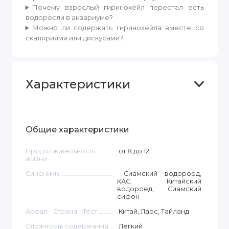
Почему взрослый гиринохейл перестал есть
водоросли в аквариуме?
Можно ли содержать гиринохейла вместе со
скаляриями или дискусами?
Характеристики
Общие характеристики
Продолжительность
от 8 до 12
жизни
Синонимы
Сиамский водороед,
КАС, Китайский
водороед, Сиамский
сифон
Ареал - Страна - Тест
Китай, Лаос, Тайланд
Сложность содержания
Легкий