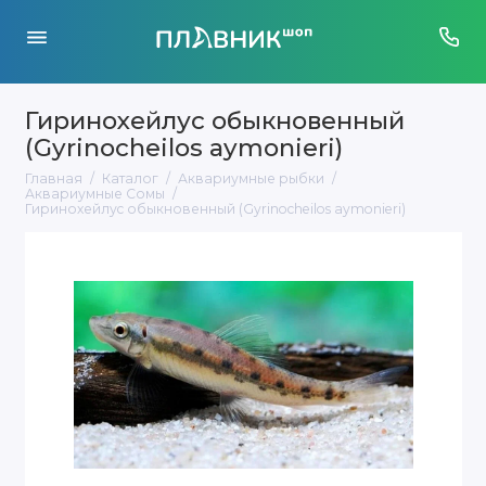
Гиринохейлуc обыкновенный
(Gyrinocheilos aymonieri)
Главная
Каталог
Аквариумные рыбки
Аквариумные Сомы
Гиринохейлуc обыкновенный (Gyrinocheilos aymonieri)