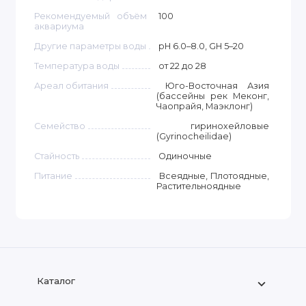
Рекомендуемый объём
100
аквариума
Другие параметры воды
pH 6.0–8.0, GH 5–20
Температура воды
от 22 до 28
Ареал обитания
Юго-Восточная Азия
(бассейны рек Меконг,
Чаопрайя, Маэклонг)
Семейство
гиринохейловые
(Gyrinocheilidae)
Стайность
Одиночные
Питание
Всеядные, Плотоядные,
Растительноядные
Каталог