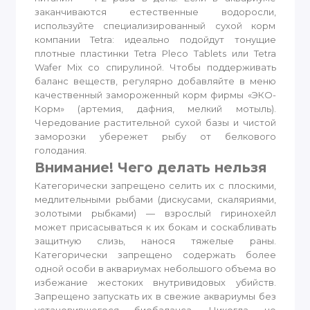
заканчиваются естественные водоросли,
используйте специализированный сухой корм
компании Tetra: идеально подойдут тонущие
плотные пластинки Tetra Pleco Tablets или Tetra
Wafer Mix со спирулиной. Чтобы поддерживать
баланс веществ, регулярно добавляйте в меню
качественный замороженный корм фирмы «ЭКО-
Корм» (артемия, дафния, мелкий мотыль).
Чередование растительной сухой базы и чистой
заморозки убережет рыбу от белкового
голодания.
Внимание! Чего делать нельзя
Категорически запрещено селить их с плоскими,
медлительными рыбами (дискусами, скаляриями,
золотыми рыбками) — взрослый гиринохейл
может присасываться к их бокам и соскабливать
защитную слизь, нанося тяжелые раны.
Категорически запрещено содержать более
одной особи в аквариумах небольшого объема во
избежание жестоких внутривидовых убийств.
Запрещено запускать их в свежие аквариумы без