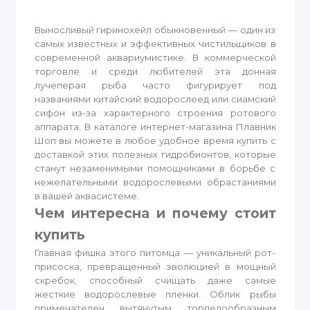
Выносливый гиринохейл обыкновенный — один из
самых известных и эффективных чистильщиков в
современной аквариумистике. В коммерческой
торговле и среди любителей эта донная
лучеперая рыба часто фигурирует под
названиями китайский водорослеед или сиамский
сифон из-за характерного строения ротового
аппарата. В каталоге интернет-магазина Плавник
Шоп вы можете в любое удобное время купить с
доставкой этих полезных гидробионтов, которые
станут незаменимыми помощниками в борьбе с
нежелательными водорослевыми обрастаниями
в вашей аквасистеме.
Чем интересна и почему стоит
купить
Главная фишка этого питомца — уникальный рот-
присоска, превращенный эволюцией в мощный
скребок, способный счищать даже самые
жесткие водорослевые пленки. Облик рыбы
примечателен вытянутым торпедообразным