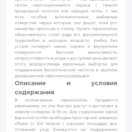
телом серо-коричневого окраса с темной
продольной полосой или чередой пятен. У них
есть особые дополнительные жаберные
отверстия, через которые они дышат, пока рот
намертво присосан к стеклу. Купить гиринохейла
обыкновенного стоит ради его феноменального
трудолюбия в молодом возрасте: рыбка без
устали полирует камни, коряги и внутренние
поверхности. Высокая выносливость,
неприхотливость в уходе и доступная цена делают
этого водорослееда идеальным выбором для
поддержания биологической чистоты в крупном
домашнем или офисном резервуаре.
Описание и условия
содержания
В зоомагазинах гиринохейлы продаются
маленькими, но они быстро растут и достигают в
неволе солидных 12–15 см. Для содержания одной
взрослой особи необходим просторный аквариум
объём от 100 литров с хорошей площадью дна.
Успешный уход базируется на поддержании