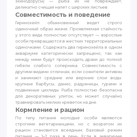
эхинодорусы) — рыба их не повреждает,
деликатно счищая налет с широких листьев.
Совместимость и поведение
Гиринохейл обыкновенный ведет строго
одиночный образ жизни. Проявляемая стайность
у этого вида полностью отсутствует — взрослые
особи превращаются в жестких территориальных
одиночками. Содержать два гиринохейла в одном
аквариуме категорически запрещено, так как
между ними будут происходить драки до полной
гибели слабого соперника. Совместимость с
другими видами отличная, если сожители активны
и занимают средние или верхние слои воды:
крупные барбусы, данио, радужницы, гурами и
подвижные цихлиды. Рыба полностью безопасна
для декоративных улиток, но может случайно
травмировать мелких креветок на дне.
Кормление и рацион
По типу питания молодые особи являются
строгими вегетарианцами, но с возратом их
рацион становится всеядным. Базовый режим
питания — 1–2 раза в день. Если в аквариуме