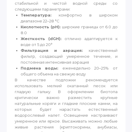
стабильной и чистой водной среды со
следующими параметрами:
Температура:
комфортно в широком
диапазоне 22–28 °C
Кислотность (pH):
широкие границы от 6.0 до
8.0
Жесткость (dGH):
отлично адаптируется к
воде от 5 до 20°
Фильтрация и аэрация:
качественный
фильтр, создающий умеренное течение, и
постоянная интенсивная аэрация
Подмена воды:
еженедельно 20–25% от
общего объема на свежую воду
В качестве подложки рекомендуется
использовать мелкий окатанный песок или
гладкую гальку. В оформлении биотопа
критически важно разместить крупные
натуральные коряги и гладкие плоские камни, на
которых будет нарастать естественный
водорослевый налет. Освещение настраивают
умеренное или яркое. Высаживать можно любые
живые растения (криптокорины, анубиасы,