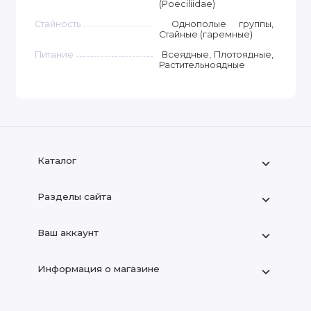
(Poeciliidae)
Стайность
Однополые группы,
Стайные (гаремные)
Питание
Всеядные, Плотоядные,
Растительноядные
Каталог
Разделы сайта
Ваш аккаунт
Информация о магазине
+7 (909) 666-22-83