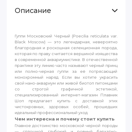
Описание
Гуппи Московский Черный (Poecilia reticulata var.
Black Moscow) — это легендарная, невероятно
благородная и роскошная селекционная порода,
которая по праву считается вершиной изящества
в современной аквариумистике. В отечественной
практике эту линию часто называют черный принц
или полно-черная гуппи за её потрясающий
монохромный наряд. Если вы хотите украсить
свой нано-аквариум или живой биотоп питомцами
со строгой графичной эстетикой,
специализированный интернет-магазин Плавник
Шоп предлагает купить с доставкой этих
чистокровных, здоровых особей, прошедших
идеальный профессиональный уход.
Чем интересна и почему стоит купить
Главное достоинство московской черной породы
— сплошной, глубокий и ровный бархатно-