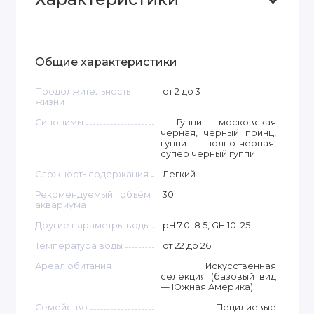
Общие характеристики
Продолжительность
от 2 до 3
жизни
Синонимы
Гуппи московская
черная, черный принц,
гуппи полно-черная,
супер черный гуппи
Сложность содержания
Легкий
Рекомендуемый объём
30
аквариума
Другие параметры воды
pH 7.0–8.5, GH 10–25
Температура воды
от 22 до 26
Ареал обитания
Искусственная
селекция (базовый вид
— Южная Америка)
Семейство
Пецилиевые