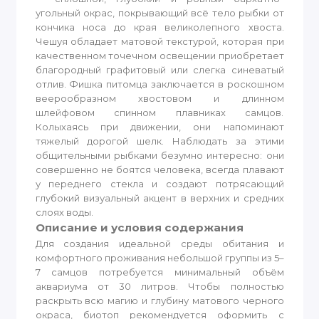
угольный окрас, покрывающий всё тело рыбки от
кончика носа до края великолепного хвоста.
Чешуя обладает матовой текстурой, которая при
качественном точечном освещении приобретает
благородный графитовый или слегка синеватый
отлив. Фишка питомца заключается в роскошном
веерообразном хвостовом и длинном
шлейфовом спинном плавниках самцов.
Колыхаясь при движении, они напоминают
тяжелый дорогой шелк. Наблюдать за этими
общительными рыбками безумно интересно: они
совершенно не боятся человека, всегда плавают
у переднего стекла и создают потрясающий
глубокий визуальный акцент в верхних и средних
слоях воды.
Описание и условия содержания
Для создания идеальной среды обитания и
комфортного проживания небольшой группы из 5–
7 самцов потребуется минимальный объём
аквариума от 30 литров. Чтобы полностью
раскрыть всю магию и глубину матового черного
окраса, биотоп рекомендуется оформить с