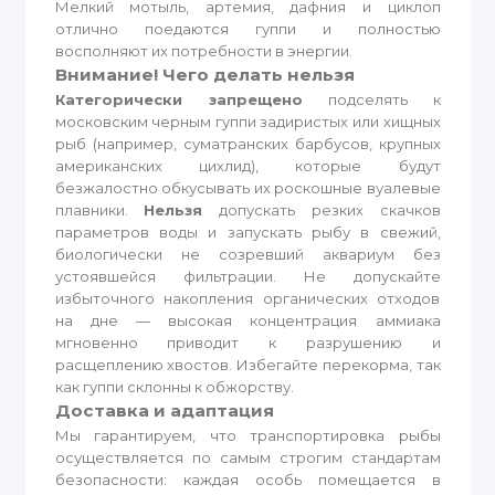
Мелкий мотыль, артемия, дафния и циклоп
отлично поедаются гуппи и полностью
восполняют их потребности в энергии.
Внимание! Чего делать нельзя
Категорически запрещено
подселять к
московским черным гуппи задиристых или хищных
рыб (например, суматранских барбусов, крупных
американских цихлид), которые будут
безжалостно обкусывать их роскошные вуалевые
плавники.
Нельзя
допускать резких скачков
параметров воды и запускать рыбу в свежий,
биологически не созревший аквариум без
устоявшейся фильтрации. Не допускайте
избыточного накопления органических отходов
на дне — высокая концентрация аммиака
мгновенно приводит к разрушению и
расщеплению хвостов. Избегайте перекорма, так
как гуппи склонны к обжорству.
Доставка и адаптация
Мы гарантируем, что транспортировка рыбы
осуществляется по самым строгим стандартам
безопасности: каждая особь помещается в