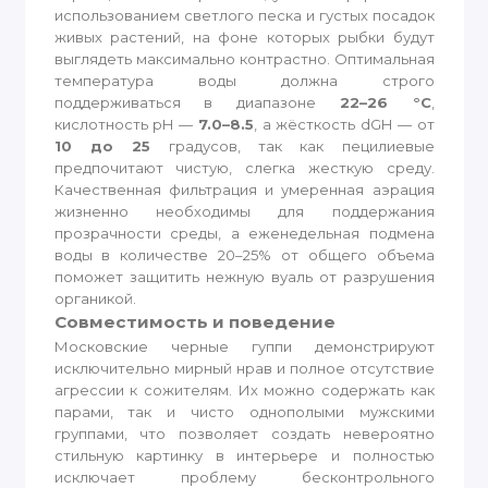
использованием светлого песка и густых посадок
живых растений, на фоне которых рыбки будут
выглядеть максимально контрастно. Оптимальная
температура воды должна строго
поддерживаться в диапазоне
22–26 °C
,
кислотность pH —
7.0–8.5
, а жёсткость dGH — от
10 до 25
градусов, так как пецилиевые
предпочитают чистую, слегка жесткую среду.
Качественная фильтрация и умеренная аэрация
жизненно необходимы для поддержания
прозрачности среды, а еженедельная подмена
воды в количестве 20–25% от общего объема
поможет защитить нежную вуаль от разрушения
органикой.
Совместимость и поведение
Московские черные гуппи демонстрируют
исключительно мирный нрав и полное отсутствие
агрессии к сожителям. Их можно содержать как
парами, так и чисто однополыми мужскими
группами, что позволяет создать невероятно
стильную картинку в интерьере и полностью
исключает проблему бесконтрольного