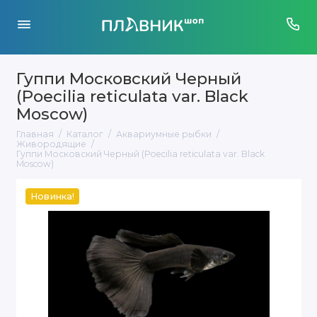
Гуппи Московский Черный
(Poecilia reticulata var. Black
Moscow)
Главная
Каталог
Аквариумные рыбки
Живородящие
Гуппи Московский Черный (Poecilia reticulata var. Black
Moscow)
Новинка!