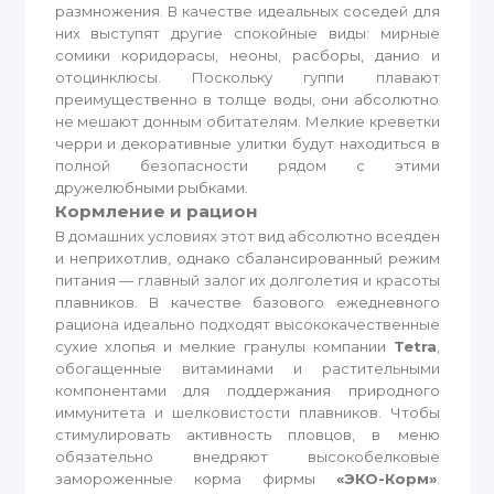
размножения. В качестве идеальных соседей для
них выступят другие спокойные виды: мирные
сомики коридорасы, неоны, расборы, данио и
отоцинклюсы. Поскольку гуппи плавают
преимущественно в толще воды, они абсолютно
не мешают донным обитателям. Мелкие креветки
черри и декоративные улитки будут находиться в
полной безопасности рядом с этими
дружелюбными рыбками.
Кормление и рацион
В домашних условиях этот вид абсолютно всеяден
и неприхотлив, однако сбалансированный режим
питания — главный залог их долголетия и красоты
плавников. В качестве базового ежедневного
рациона идеально подходят высококачественные
сухие хлопья и мелкие гранулы компании
Tetra
,
обогащенные витаминами и растительными
компонентами для поддержания природного
иммунитета и шелковистости плавников. Чтобы
стимулировать активность пловцов, в меню
обязательно внедряют высокобелковые
замороженные корма фирмы
«ЭКО-Корм»
.