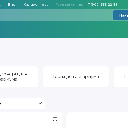
ы
Блог
Калькуляторы
Горячая линия:
+7 (909) 666-22-83
Най
ионеры для
Тесты для аквариума
П
вариума
Vladox
Fmc