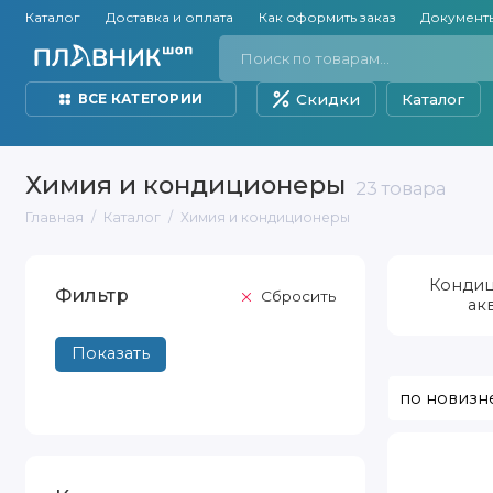
Каталог
Доставка и оплата
Как оформить заказ
Документ
Скидки
Каталог
ВСЕ КАТЕГОРИИ
Химия и кондиционеры
23 товара
Главная
Каталог
Химия и кондиционеры
Кондиц
Фильтр
Cбросить
ак
Сортировать
Показать
по
Vladox
Малахитовый