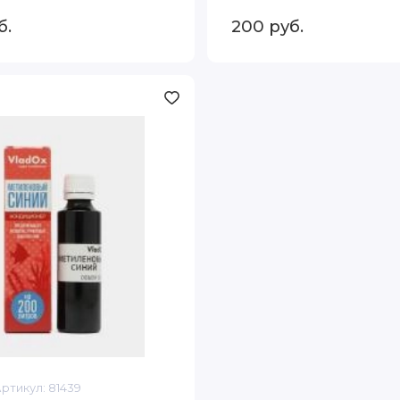
б.
200
руб.
й
Артикул:
81439