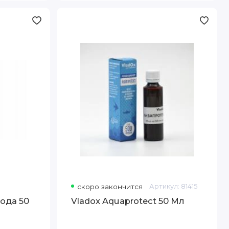
Vladox
Aquaprotect
50
Мл
скоро закончится
Артикул:
81415
ода 50
Vladox Aquaprotect 50 Мл