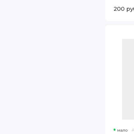
200
ру
Vladox
Метиленовы
Синий
50
Мл
мало