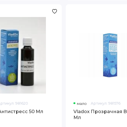
Vladox
Прозрачная
Вода
50
Мл
Артикул:
981620
мало
Артикул:
981576
Антистресс 50 Мл
Vladox Прозрачная В
Мл