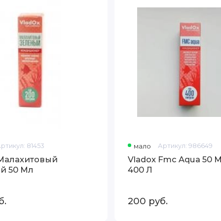
Aqua
50
Мл
На
400
Л
Артикул:
81453
мало
Артикул:
986649
 Малахитовый
Vladox Fmc Aqua 50 
й 50 Мл
400 Л
б.
200
руб.