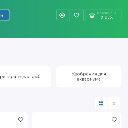
Корзина
0
0
ти
0
руб.
Удобрения для
репараты для рыб
аквариума
Vladox
Против