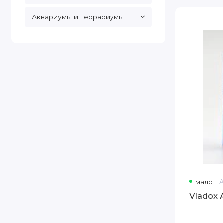
Аквариумы и террариумы
Vladox
Антистресс
50
Мл
мало
Vladox 