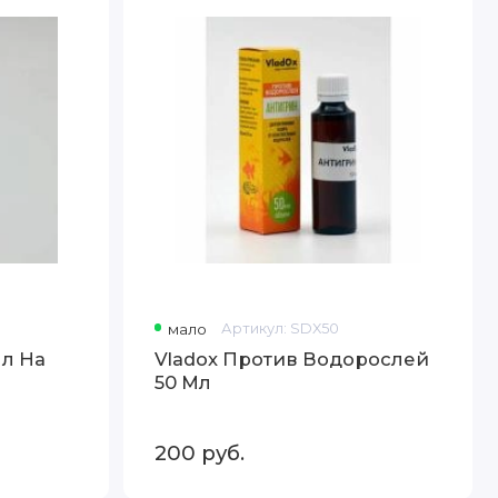
Водорослей
50
Мл
мало
Артикул:
SDX50
Мл На
Vladox Против Водорослей
50 Мл
200
руб.