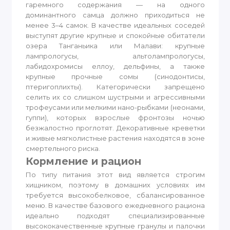
гаремного содержания — на одного
доминантного самца должно приходиться не
менее 3–4 самок. В качестве идеальных соседей
выступят другие крупные и спокойные обитатели
озера Танганьика или Малави: крупные
лампрологусы, альтолампрологусы,
лабидохромисы еллоу, дельфины, а также
крупные прочные сомы (синодонтисы,
птеригоплихты). Категорически запрещено
селить их со слишком шустрыми и агрессивными
трофеусами или мелкими нано-рыбками (неонами,
гуппи), которых взрослые фронтозы ночью
безжалостно проглотят. Декоративные креветки
и живые мягколистные растения находятся в зоне
смертельного риска.
Кормление и рацион
По типу питания этот вид является строгим
хищником, поэтому в домашних условиях им
требуется высокобелковое, сбалансированное
меню. В качестве базового ежедневного рациона
идеально подходят специализированные
высококачественные крупные гранулы и палочки