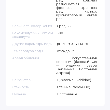
ред, красная
разноцветная
фронтоза, фронтоза
ред калико,
крупноголовый ангел
ред
Сложность содержания
Средний
Рекомендуемый объём
300
аквариума
Другие параметры воды
pH 7.8–9.0, GH 10–25
Температура воды
от 24 до 27
Ареал обитания
Искусственная
селекция (базовый вид
— эндемик озера
Танганьика, Восточная
Африка)
Семейство
Цихловые (Cichlidae)
Стайность
Стайные (гаремные)
Питание
Плотоядные