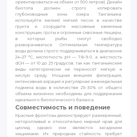
ориентироваться на объем от 500 литров). Дизайн
биотопа должен строго копировать
глубоководные зоны озера Танганьика:
используйте мелкий мягкий песок в качестве
грунта и соорудите массивные каменные
конструкции, гроты и огромные сквозные пещеры,
в которых рыбы смогут свободно
разворачиваться. Оптимальная температура
воды должна строго поддерживаться в диапазоне
24–27 °C, кислотность pH — 7.8–9.0, а жёсткость
dGH — от 10 до 25 градусов, так как танганьикские
виды категорически не переносят мягкую и
кислую среду. Мощная внешняя фильтрация,
интенсивная аэрация и регулярная еженедельная
подмена воды в количестве 25–30% от общего
объема жизненно необходимы для поддержания
идеального биологического баланса.
Совместимость и поведение
Красные фронтозы демонстрируют размеренный,
неторопливый и относительно мирный нрав для
цихлид, однако они являются засадными
хищниками. Их природная стайность требует