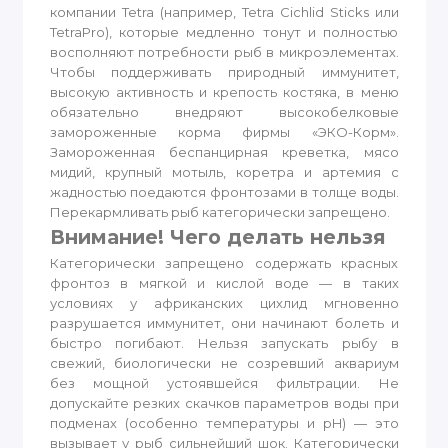
компании Tetra (например, Tetra Cichlid Sticks или
TetraPro), которые медленно тонут и полностью
восполняют потребности рыб в микроэлементах.
Чтобы поддерживать природный иммунитет,
высокую активность и крепость костяка, в меню
обязательно внедряют высокобелковые
замороженные корма фирмы «ЭКО-Корм».
Замороженная беспанцирная креветка, мясо
мидий, крупный мотыль, коретра и артемия с
жадностью поедаются фронтозами в толще воды.
Перекармливать рыб категорически запрещено.
Внимание! Чего делать нельзя
Категорически запрещено содержать красных
фронтоз в мягкой и кислой воде — в таких
условиях у африканских цихлид мгновенно
разрушается иммунитет, они начинают болеть и
быстро погибают. Нельзя запускать рыбу в
свежий, биологически не созревший аквариум
без мощной устоявшейся фильтрации. Не
допускайте резких скачков параметров воды при
подменах (особенно температуры и pH) — это
вызывает у рыб сильнейший шок. Категорически