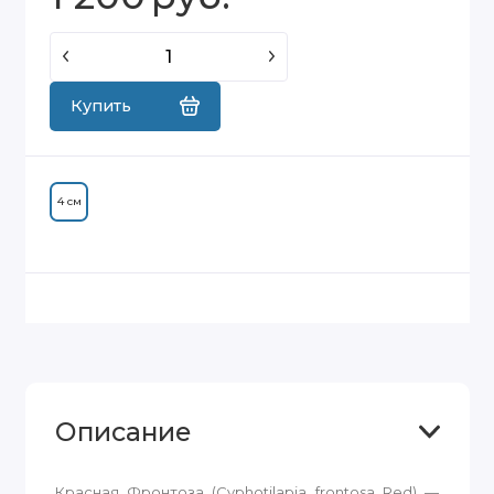
Купить
4 см
Описание
Красная Фронтоза (Cyphotilapia frontosa Red) —