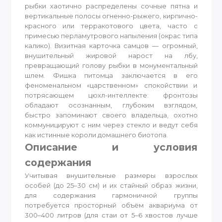
рыбки хаотично распределены сочные пятна и
вертикальные полосы огненно-рыжего, кирпично-
красного или терракотового цвета, часто с
примесью перламутрового напыления (окрас типа
калико). Визитная карточка самцов — огромный,
внушительный жировой нарост на лбу,
превращающий голову рыбки в монументальный
шлем. Фишка питомца заключается в его
феноменальном «царственном» спокойствии и
потрясающем цюхл-интеллекте: фронтозы
обладают осознанным, глубоким взглядом,
быстро запоминают своего владельца, охотно
коммуницируют с ним через стекло и ведут себя
как истинные короли домашнего биотопа.
Описание и условия
содержания
Учитывая внушительные размеры взрослых
особей (до 25–30 см) и их стайный образ жизни,
для содержания гармоничной группы
потребуется просторный объём аквариума от
300–400 литров (для стаи от 5–6 хвостов лучше