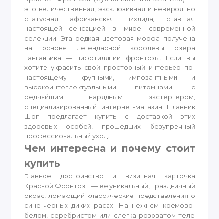
это величественная, эксклюзивная и невероятно
статусная африканская цихлида, ставшая
настоящей сенсацией в мире современной
селекции. Эта редкая цветовая морфа получена
на основе легендарной королевы озера
Танганьика — цифотиляпии фронтозы. Если вы
хотите украсить свой просторный интерьер по-
настоящему крупными, импозантными и
высокоинтеллектуальными питомцами с
редчайшим нарядным экстерьером,
специализированный интернет-магазин Плавник
Шоп предлагает купить с доставкой этих
здоровых особей, прошедших безупречный
профессиональный уход.
Чем интересна и почему стоит
купить
Главное достоинство и визитная карточка
Красной Фронтозы — её уникальный, праздничный
окрас, ломающий классические представления о
сине-черных диких расах. На нежном кремово-
белом, серебристом или слегка розоватом теле