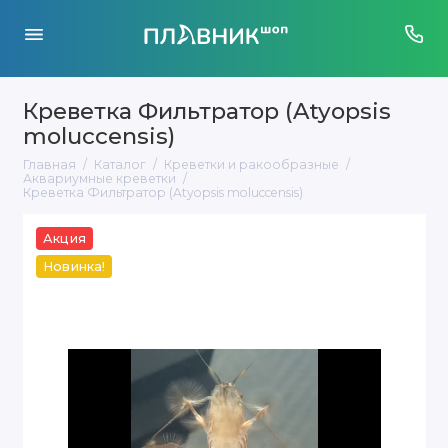
Креветка Фильтратор (Atyopsis
moluccensis)
Главная
Каталог
Креветки и ракообразные
Аквариумные креветки
Креветка Фильтратор (Atyopsis moluccensis)
Акция
Новинка!