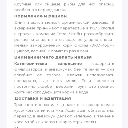
Крупные или хищные рыбы для них опасны,
особенно в период линьки.
Кормление и рацион
Они питаются мелкой органической взвесью. В
аквариуме принимают перетертые в пыль хлопья
и гранулы компании Tetra. Чтобы разнообразить
режим питания, в поток воды регулярно вносят
мелкий замороженный корм фирмы «ЭКО-Корм»
(циклоп, дафния). Кормят их раз в день.
Внимание! Чего делать нельзя
Категорически запрещено
содержать
фильтраторов в аквариумах без течения — они
погибнут от голода.
Нельзя
использовать
препараты, где есть медь. Если креветка
постоянно скребет веерами грунт, это признак
критического дефицита корма в воде.
Доставка и адаптация
Транспортировка идет в пакете с кислородом и
кусочком сетки или мха. Адаптация обязательна:
перевод в аквариум делают капельно в течение
часа, чтобы выровнять параметры среды.