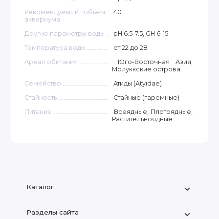
Рекомендуемый объём
40
аквариума
Другие параметры воды
pH 6.5-7.5, GH 6-15
Температура воды
от 22 до 28
Ареал обитания
Юго-Восточная Азия,
Молуккские острова
Семейство
Атиды (Atyidae)
Стайность
Стайные (гаремные)
Питание
Всеядные, Плотоядные,
Растительноядные
Каталог
Разделы сайта