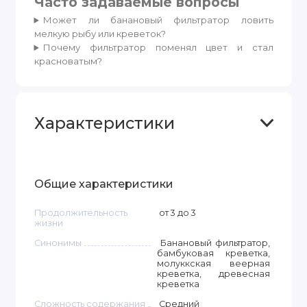
Часто задаваемые вопросы
Может ли банановый фильтратор ловить
мелкую рыбу или креветок?
Почему фильтратор поменял цвет и стал
красноватым?
Характеристики
Общие характеристики
Продолжительность
от 3 до 3
жизни
Синонимы
Банановый фильтратор,
бамбуковая креветка,
молуккская веерная
креветка, древесная
креветка
Сложность содержания
Средний