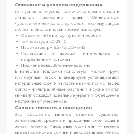
Описание и условия содержания
Для успешного ухода критически важно создать
активное движение воды. Фильтраторы
чувствительны к качеству среды, поэтому запуск
делают в биологически зрелый аквариум.
Объём: от 40 л на группу из 3–4 особей
Температура: 22–28 °C
Параметры: pH 6.5–7.5, dGH 6–15
Фильтрация и аэрация: интенсивные, с
направленным потоком
Подмена воды: 20% еженедельно
В качестве подложки используют мелкий грунт
или крупный песок. В аквариуме устанавливают
натуральные коряги и плоские камни прямо перед
соплом фильтра. Живые растения и сухие листья
миндаля создадут идеальные укрытия. Освещение
настраивают умеренное.
Совместимость и поведение
Это абсолютно мирные стайные существа,
занимающие средний и придонный слои воды в
зонах течения. Идеальные сожители — мелкие
креветки, мирные сомики и декоративные улитки.