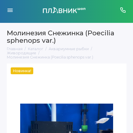
Молинезия Снежинка (Poecilia
sphenops var.)
Главная
Каталог
Аквариумные рыбки
Живородящие
Молинезия Снежинка (Poecilia sphenops var.)
Новинка!