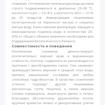
плавания. Оптимальная температура воды должна
строго поддерживаться в диапазоне 23–28 °C,
кислотность pH — 7.0–8.5, а жёсткость dGH — от 10
до 25 градусов. Живородящие пецилиевые
категорически не переносят кислую и слишком
мягкую воду. Качественная фильтрация, аэрация и
еженедельная подмена воды в количестве 20–
25% от общего объема жизненно необходимы для
поддержания биологического баланса.
Совместимость и поведение
Моллинезии снежинки демонстрируют
исключительно мирный нрав и выраженную
стайность, поэтому содержать их рекомендуется
группами с преобладанием самок. Они занимают
преимущественно верхний и средний слои воды,
являясь идеальными соседями для любых
спокойных гидробионтов. В качестве сожителей
отлично подойдут другие пецилиевые
(меченосцы, гуппи, пецилии), а также мирные
сомики коридорасы, анциструсы, данио и тетры.
Благодаря абсолютному дружелюбию молли,
крупные креветки Амано и декоративные улитки