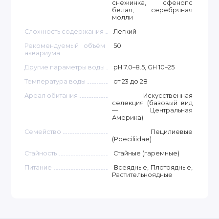
снежинка, сфенопс
белая, серебряная
молли
Сложность содержания
Легкий
Рекомендуемый объём
50
аквариума
Другие параметры воды
pH 7.0–8.5, GH 10–25
Температура воды
от 23 до 28
Ареал обитания
Искусственная
селекция (базовый вид
— Центральная
Америка)
Семейство
Пецилиевые
(Poeciliidae)
Стайность
Стайные (гаремные)
Питание
Всеядные, Плотоядные,
Растительноядные