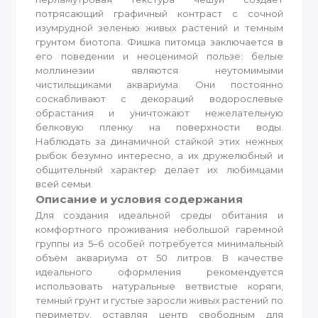
потрясающий графичный контраст с сочной
изумрудной зеленью живых растений и темным
грунтом биотопа. Фишка питомца заключается в
его поведении и неоценимой пользе: белые
моллинезии являются неутомимыми
чистильщиками аквариума. Они постоянно
соскабливают с декораций водорослевые
обрастания и уничтожают нежелательную
белковую пленку на поверхности воды.
Наблюдать за динамичной стайкой этих нежных
рыбок безумно интересно, а их дружелюбный и
общительный характер делает их любимцами
всей семьи.
Описание и условия содержания
Для создания идеальной среды обитания и
комфортного проживания небольшой гаремной
группы из 5–6 особей потребуется минимальный
объём аквариума от 50 литров. В качестве
идеального оформления рекомендуется
использовать натуральные ветвистые коряги,
темный грунт и густые заросли живых растений по
периметру, оставляя центр свободным для