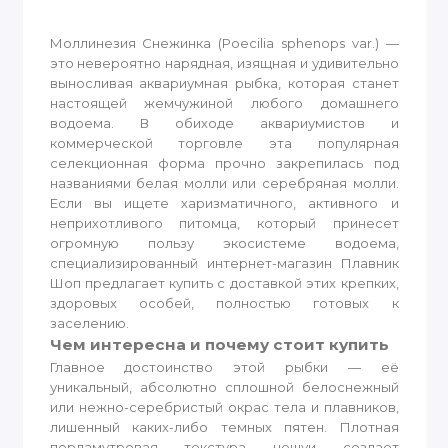
Моллинезия Снежинка (Poecilia sphenops var.) —
это невероятно нарядная, изящная и удивительно
выносливая аквариумная рыбка, которая станет
настоящей жемчужиной любого домашнего
водоема. В обиходе аквариумистов и
коммерческой торговле эта популярная
селекционная форма прочно закрепилась под
названиями белая молли или серебряная молли.
Если вы ищете харизматичного, активного и
неприхотливого питомца, который принесет
огромную пользу экосистеме водоема,
специализированный интернет-магазин Плавник
Шоп предлагает купить с доставкой этих крепких,
здоровых особей, полностью готовых к
заселению.
Чем интересна и почему стоит купить
Главное достоинство этой рыбки — её
уникальный, абсолютно сплошной белоснежный
или нежно-серебристый окрас тела и плавников,
лишенный каких-либо темных пятен. Плотная
перламутровая текстура чешуи создает