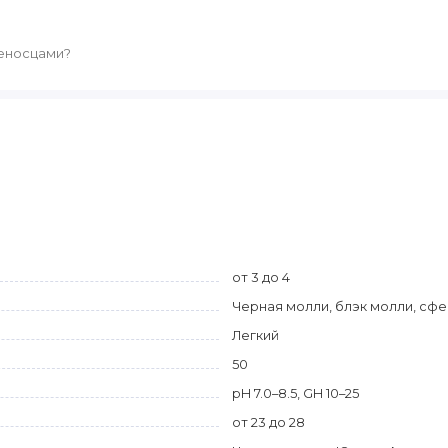
ченосцами?
от 3 до 4
Черная молли, блэк молли, сф
Легкий
50
pH 7.0–8.5, GH 10–25
от 23 до 28