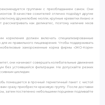
рекомендуется группами с преобладанием самок. Они
ионтов. В качестве сожителей отлично подойдут другие
бсолютному дружелюбию молли, крупные креветки Амано и
т рассматривать как деликатес, поэтому наличие мхов
им кормления должен включать специализированные
о для их правильного пищеварения. Чтобы поддерживать
ысокобелковые замороженные корма фирмы «ЭКО-Корм»
унитет, они начинают совершать колебательные движения
ум без устоявшейся фильтрации. Не допускайте резких
ссивным цихлидам.
обь помещается в прочный герметичный пакет с чистой
 вам сразу приобрести красивую группу. После доставки
туры, затем постепенно небольшими порциями подливайте