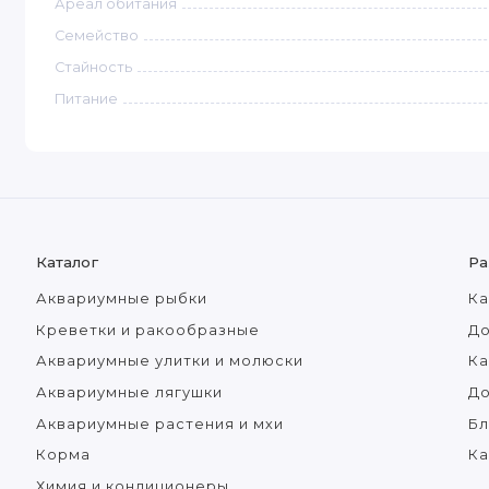
Ареал обитания
Семейство
Стайность
Питание
Каталог
Ра
Аквариумные рыбки
Ка
Креветки и ракообразные
До
Аквариумные улитки и молюски
Ка
Аквариумные лягушки
Д
Аквариумные растения и мхи
Бл
Корма
Ка
Химия и кондиционеры