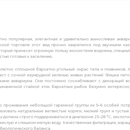
ятно популярная, элегантная и удивительно выносливая аква
ской торговле этот вид прочно закрепился под звучными на
который принесет огромную пользу экосистеме водоема, специ
остью готовых к заселению.
олютно сплошной бархатно-угольный окрас тела и плавников, л
ст с сочной изумрудной зеленью живых растений. Фишка пито
ками аквариума. Они постоянно соскабливают с декораций в
динамичной стайкой этих бархатных рыбок безумно интересно
о проживания небольшой гаремной группы из 5–6 особей потр
зовать натуральные ветвистые коряги, мелкий грунт и густые
олжна строго поддерживаться в диапазоне 23–28 °C, кислотност
слую и слишком мягкую воду. Качественная фильтрация, аэрац
биологического баланса.