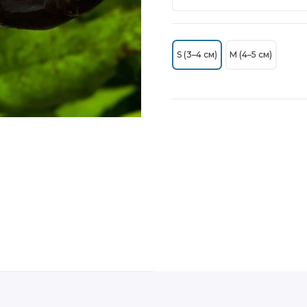
S (3–4 см)
M (4–5 см)