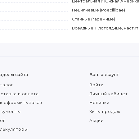
Центральная и Южная Америка,
Пецилиевые (Poeciliidae)
Стайные (гаремные)
Всеядные, Плотоядные, Расти
зделы сайта
Ваш аккаунт
талог
Войти
ставка и оплата
Личный кабинет
к оформить заказ
Новинки
окументы
Хиты продаж
ог
Акции
лькуляторы