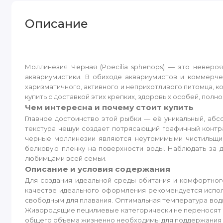
Описание
Моллинезия Черная (Poecilia sphenops) — это неверо
аквариумистики. В обиходе аквариумистов и коммерче
харизматичного, активного и неприхотливого питомца, 
купить с доставкой этих крепких, здоровых особей, полн
Чем интересна и почему стоит купить
Главное достоинство этой рыбки — её уникальный, абс
текстура чешуи создает потрясающий графичный контра
черные моллинезии являются неутомимыми чистильщи
белковую пленку на поверхности воды. Наблюдать за 
любимцами всей семьи.
Описание и условия содержания
Для создания идеальной среды обитания и комфортног
качестве идеального оформления рекомендуется исполь
свободным для плавания. Оптимальная температура воды д
Живородящие пецилиевые категорически не переносят ки
общего объема жизненно необходимы для поддержания 