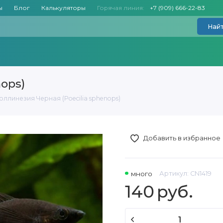
ы
Блог
Калькуляторы
Горячая линия:
+7 (909) 666-22-83
Най
ops)
оллинезия Черная (Poecilia sphenops)
Добавить в избранное
много
Артикул:
CN1419
140
руб.