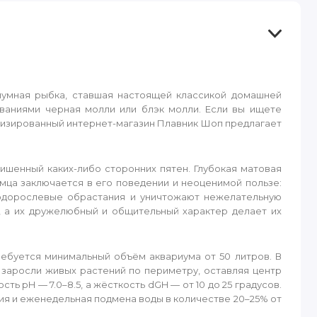
риумная рыбка, ставшая настоящей классикой домашней
званиями черная молли или блэк молли. Если вы ищете
ализированный интернет-магазин Плавник Шоп предлагает
ишенный каких-либо сторонних пятен. Глубокая матовая
мца заключается в его поведении и неоценимой пользе:
одорослевые обрастания и уничтожают нежелательную
, а их дружелюбный и общительный характер делает их
ебуется минимальный объём аквариума от 50 литров. В
 заросли живых растений по периметру, оставляя центр
ь pH — 7.0–8.5, а жёсткость dGH — от 10 до 25 градусов.
ия и еженедельная подмена воды в количестве 20–25% от