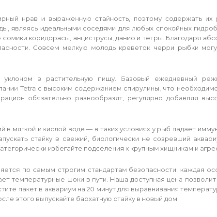
рный нрав и выраженную стайность, поэтому содержать их 
ы, являясь идеальными соседями для любых спокойных гидроб
ые сомики коридорасы, анциструсы, данио и тетры. Благодаря а
пасности. Совсем мелкую молодь креветок черри рыбки могу
м уклоном в растительную пищу. Базовый ежедневный реж
мпании Tetra с высоким содержанием спирулины, что необходим
, рацион обязательно разнообразят, регулярно добавляя в
в мягкой и кислой воде — в таких условиях у рыб падает имм
апускать стайку в свежий, биологически не созревший аквари
атегорически избегайте подселения к крупным хищникам и агре
яется по самым строгим стандартам безопасности: каждая ос
ет температурные шоки в пути. Наша доступная цена позволит
стите пакет в аквариум на 20 минут для выравнивания темпера
после этого выпускайте бархатную стайку в новый дом.