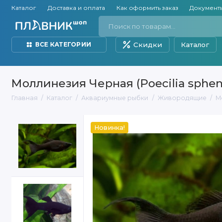
Каталог
Доставка и оплата
Как оформить заказ
Документ
Скидки
Каталог
ВСЕ КАТЕГОРИИ
Моллинезия Черная (Poecilia sphen
Главная
Каталог
Аквариумные рыбки
Живородящие
М
Новинка!