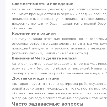
Совместимость и поведение
Черные моллинезии демонстрируют исключительно ми
занимают преимущественно верхний и средний слои вод
пецилиевые (меченосцы, гуппи, пецилии), а также мирн
декоративные улитки будут находиться в полной безо
обязательно.
Кормление и рацион
По типу питания этот вид всеяден, но с огромны
высококачественные сухие хлопья, чипсы и гранулы ко
природный иммунитет и высокую активность пловцов
(артемию, дафнию, циклоп или мелкий мотыль).
Внимание! Чего делать нельзя
Категорически запрещено содержать черных моллинезий 
всем телом и быстро погибают от инфекций. Нельзя з
температурных скачков при обслуживании резервуара. К
Доставка и адаптация
Мы гарантируем, что транспортировка рыбы осуществл
водой и закачанным кислородом, что полностью исключа
обязательна плавная адаптация к новым условиям: поме
аквариумную воду в пакет в течение получаса, и только 
Часто задаваемые вопросы