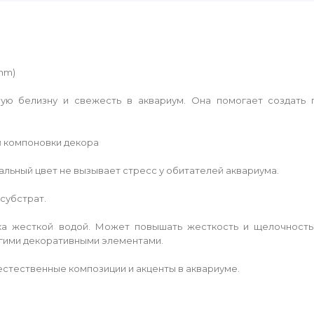
 mm)
ую белизну и свежесть в аквариум. Она помогает создать 
й компоновки декора
альный цвет не вызывает стресс у обитателей аквариума.
субстрат.
ка жесткой водой. Может повышать жесткость и щелочность
угими декоративными элементами.
естественные композиции и акценты в аквариуме.
.