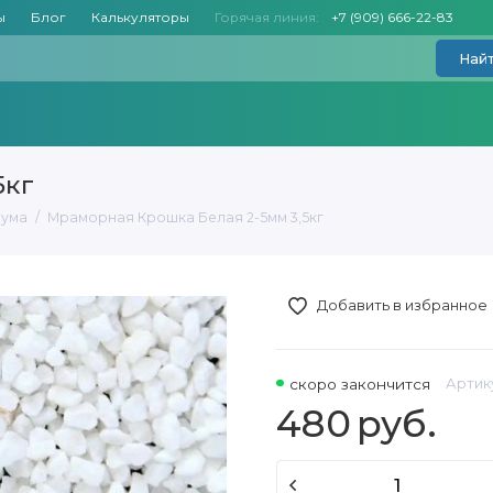
ы
Блог
Калькуляторы
Горячая линия:
+7 (909) 666-22-83
Най
5кг
иума
Мраморная Крошка Белая 2-5мм 3,5кг
Добавить в избранное
скоро закончится
Артик
480
руб.