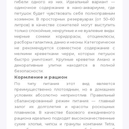
гибели одного из них. Идеальный вариант —
одиночное содержание в нано-аквариуме, где
петушок будет чувствовать себя полноправным
хозяином. В просторных резервуарах (от 50–60
литров) в качестве сожителей могут выступить
только спокойные, некрупные и не вуалевые виды:
мирные сомики коридорасы, отоцинклюсы,
расборы галактика, данио и неоны. Категорически
не рекомендуется совместное содержание с
мелкими креветками черри, которых петушок
быстро уничтожит. Крупные креветки Амано и
декоративные улитки находятся в полной
безопасности.
Кормление и рацион
По типу питания этот вид является
преимущественно плотоядным, но в домашних
условиях абсолютно неприхотлив. Правильный
сбалансированный режим питания — главный
залог их долголетия и красоты роскошных
плавников. В качестве базового ежедневного
рациона идеально подходят высококачественные
сухие хлопья, чипсы и гранулы компании Tetra,