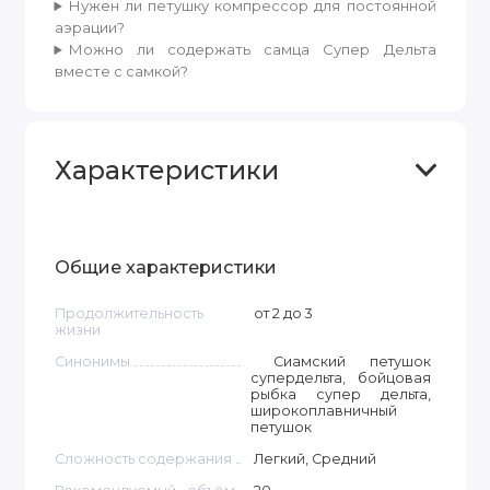
Нужен ли петушку компрессор для постоянной
аэрации?
Можно ли содержать самца Супер Дельта
вместе с самкой?
Характеристики
Общие характеристики
Продолжительность
от 2 до 3
жизни
Синонимы
Сиамский петушок
супердельта, бойцовая
рыбка супер дельта,
широкоплавничный
петушок
Сложность содержания
Легкий, Средний