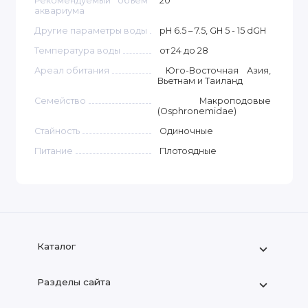
Рекомендуемый объём
20
аквариума
Другие параметры воды
pH 6.5 – 7.5, GH 5 - 15 dGH
Температура воды
от 24 до 28
Ареал обитания
Юго-Восточная Азия,
Вьетнам и Таиланд
Семейство
Макроподовые
(Osphronemidae)
Стайность
Одиночные
Питание
Плотоядные
Каталог
Разделы сайта