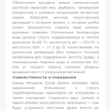
Обязательно высадите живые мелколистные
растения (яванский мох, анубиасы, таиландский
папоротник) и добавьте натуральные ветвистые
коряги. Избегайте жестких искусственных
декораций с острыми краями, о которые рыбка
может безжалостно порвать свои нежные
вуалевые плавники. Оптимальная температура
воды должна строго поддерживаться в теплом
диапазоне 24–28 °C, кислотность pH — 6.0–7.5, а
жёсткость dGH — от 5 до 15. Качественная, но
деликатная фильтрация (без сильного течения)
необходима для поддержания чистоты среды, а
еженедельная подмена воды в количестве 20–
25% от общего объема поможет уберечь
шикарный хвост от разрушения органикой.
Совместимость и поведение
Самцы петушков Супер Дельта обладают ярко
выраженным бойцовским и строго
территориальным характером по отношению к
своим сородичам. Содержать двух самцов в
одном объеме категорически запрещено — они
будут устраивать жестокие драки вплоть до