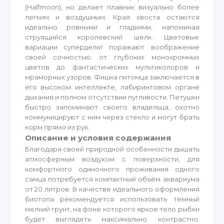
(Halfmoon), но делает плавник визуально более
легким и воздушным. Края хвоста остаются
идеально ровными и гладкими, напоминая
струящийся королевский шелк. Цветовые
вариации супердельт поражают воображение
своей сочностью: от глубоких монохромных
цветов до фантастических мультиколоров и
мраморных узоров. Фишка питомца заключается в
его высоком интеллекте, лабиринтовом органе
дыхания и полном отсутствии пугливости. Петушки
быстро запоминают своего владельца, охотно
коммуницируют с ним через стекло и могут брать
корм прямо из рук.
Описание и условия содержания
Благодаря своей природной особенности дышать
атмосферным воздухом с поверхности, для
комфортного одиночного проживания одного
самца потребуется компактный объём аквариума
от 20 литров. В качестве идеального оформления
биотопа рекомендуется использовать темный
мелкий грунт, на фоне которого яркое тело рыбки
будет выглядеть максимально контрастно.