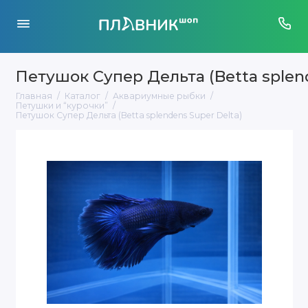
Петушок Супер Дельта (Betta splend
Главная
Каталог
Аквариумные рыбки
Петушки и “курочки”
Петушок Супер Дельта (Betta splendens Super Delta)