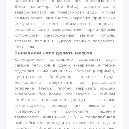
разработанные специально для бойцовых рыб
Betta (например, Tetra Betta), которые долго
задерживаются на поверхности воды. Чтобы
стимулировать активность и укрепить природный
иммунитет, в меню обязательно внедряют
высокобелковые замороженные корма фирмы
«ЭКО-Корм». Замороженный мелкий мотыль,
артемия, дафния и циклоп отлично поедаются
петушком.
Внимание! Чего делать нельзя
Категорически запрещено содержать двух
самцов петушков в одном аквариуме, а также
подселять к ним задиристых соседей (например,
суматранских барбусов), которые будут
безжалостно обкусывать их роскошное
оперение. Нельзя плотно закрывать крышку
аквариума без воздушного зазора — рыбкам
необходим постоянный доступ к теплому
атмосферному воздуху для дыхания с
поверхности. Не допускайте падения
температуры воды ниже 23 °C — теплолюбивая
рыбка быстро простудится, откажется от еды и
погибнет. Избегайте сильного течения от мощных