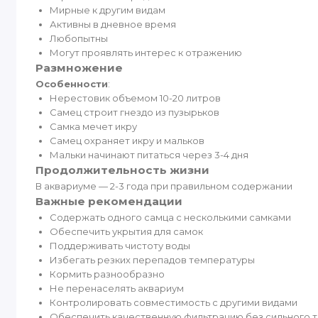
Мирные к другим видам
Активны в дневное время
Любопытны
Могут проявлять интерес к отражению
Размножение
Особенности
:
Нерестовик объемом 10-20 литров
Самец строит гнездо из пузырьков
Самка мечет икру
Самец охраняет икру и мальков
Мальки начинают питаться через 3-4 дня
Продолжительность жизни
В аквариуме — 2-3 года при правильном содержании
Важные рекомендации
Содержать одного самца с несколькими самками
Обеспечить укрытия для самок
Поддерживать чистоту воды
Избегать резких перепадов температуры
Кормить разнообразно
Не перенаселять аквариум
Контролировать совместимость с другими видами
Обеспечить качественную фильтрацию без сильного 