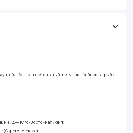
аунтейл бетта, гребенчатый петушок, бойцовая рыбка
вый вид — Юго-Восточная Азия)
 (Osphronemidae)