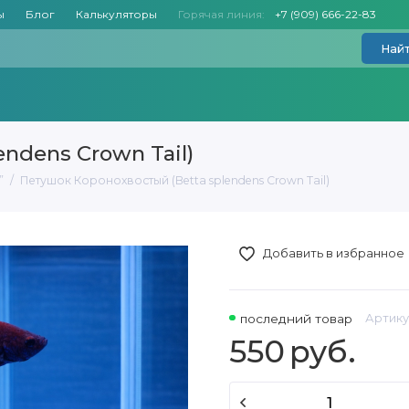
ы
Блог
Калькуляторы
Горячая линия:
+7 (909) 666-22-83
Най
ndens Crown Tail)
”
Петушок Коронохвостый (Betta splendens Crown Tail)
Добавить в избранное
последний товар
Артику
550
руб.