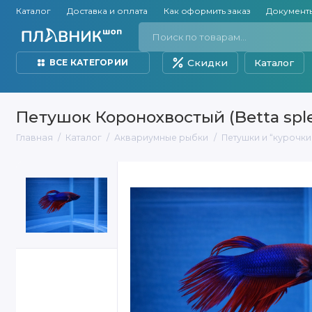
Каталог
Доставка и оплата
Как оформить заказ
Документ
Скидки
Каталог
ВСЕ КАТЕГОРИИ
Петушок Коронохвостый (Betta sple
Главная
Каталог
Аквариумные рыбки
Петушки и “курочки