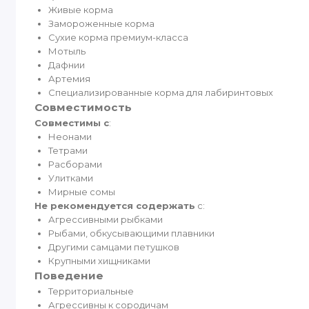
Живые корма
Замороженные корма
Сухие корма премиум-класса
Мотыль
Дафнии
Артемия
Специализированные корма для лабиринтовых
Совместимость
Совместимы с
:
Неонами
Тетрами
Расборами
Улитками
Мирные сомы
Не рекомендуется содержать
с:
Агрессивными рыбками
Рыбами, обкусывающими плавники
Другими самцами петушков
Крупными хищниками
Поведение
Территориальные
Агрессивны к сородичам