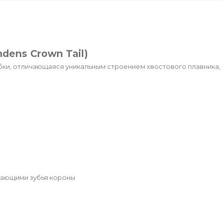
dens Crown Tail)
и, отличающаяся уникальным строением хвостового плавника, 
нающими зубья короны