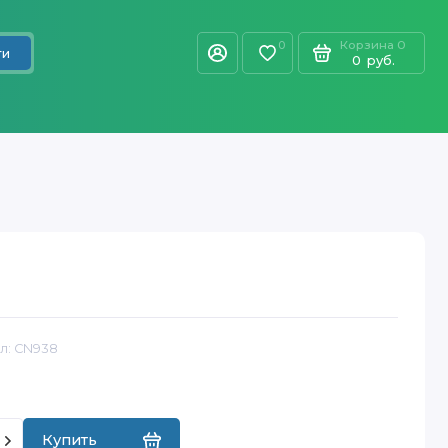
Корзина
0
0
ти
0
руб.
л:
CN938
Купить