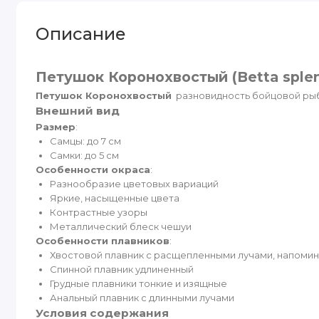
Описание
Петушок Коронохвостый (Betta splen
Петушок Коронохвостый
разновидность бойцовой рыбк
Внешний вид
Размер
:
Самцы: до 7 см
Самки: до 5 см
Особенности окраса
:
Разнообразие цветовых вариаций
Яркие, насыщенные цвета
Контрастные узоры
Металлический блеск чешуи
Особенности плавников
:
Хвостовой плавник с расщепленными лучами, напоми
Спинной плавник удлиненный
Грудные плавники тонкие и изящные
Анальный плавник с длинными лучами
Условия содержания