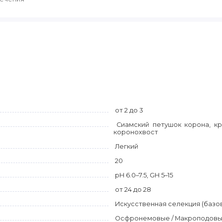
от 2 до 3
Сиамский петушок корона, кр
коронохвост
Легкий
20
pH 6.0–7.5, GH 5–15
от 24 до 28
Искусственная селекция (базо
Осфронемовые / Макроподовые