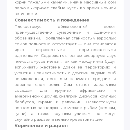
корни тяжелыми камнями, иначе массивный сом
легко выкорчует слабые кусты во время ночной
активности.
Совместимость и поведение
Плекостомус обыкновенный ведет
преимущественно сумеречный и одиночный
образ жизни. Проявляемая стайность у взрослых
сомов полностью отсутствует — они становятся
ярко выраженными территориальными
одиночками. Содержать в одном аквариуме двух
плекостомусов нельзя, так как между ними будут
вспыхивать жестокие драки за территорию и
укрытия. Совместимость с другими видами рыб
великолепная, если они занимают средние и
верхние слои воды. Сом станет идеальным
соседом для крупных африканских и
американских цихлид, скалярий, дискусов, крупных
барбусов, гурами и радужниц. Плекостомусы
полностью равнодушны к мелким рыбам (неонам,
гуппи), а также крупным улиткам, но могут
случайно раздавить мелких креветок на дне.
Кормление и рацион