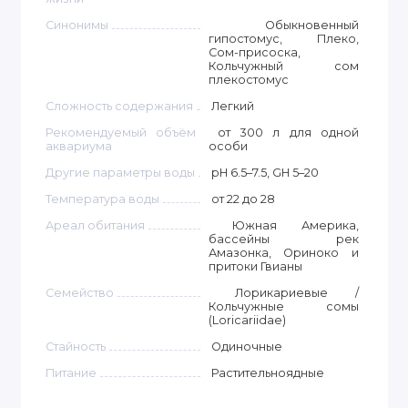
Синонимы
Обыкновенный
гипостомус, Плеко,
Сом-присоска,
Кольчужный сом
плекостомус
Сложность содержания
Легкий
Рекомендуемый объём
от 300 л для одной
аквариума
особи
Другие параметры воды
pH 6.5–7.5, GH 5–20
Температура воды
от 22 до 28
Ареал обитания
Южная Америка,
бассейны рек
Амазонка, Ориноко и
притоки Гвианы
Семейство
Лорикариевые /
Кольчужные сомы
(Loricariidae)
Стайность
Одиночные
Питание
Растительноядные