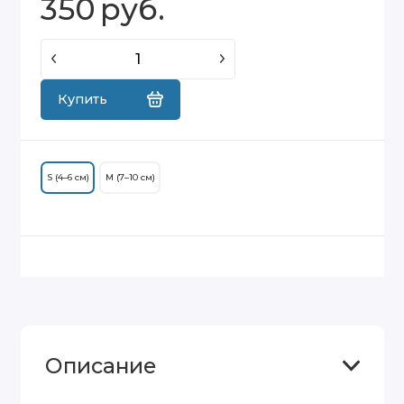
350
руб.
Купить
S (4–6 см)
M (7–10 см)
Описание