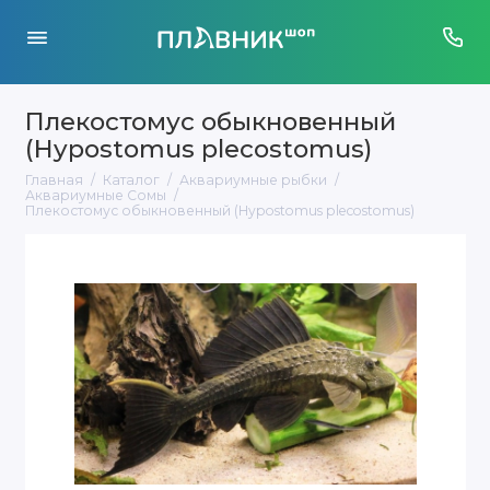
Плекостомус обыкновенный
(Hypostomus plecostomus)
Главная
Каталог
Аквариумные рыбки
Аквариумные Сомы
Плекостомус обыкновенный (Hypostomus plecostomus)