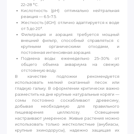
22–28 °C.
Кислотность (pH): оптимально нейтральная
реакция — 6.5–7.5.
Жесткость (dGH): отлично адаптируется к воде
от 5 до 20°.
Фильтрация и аэрация: требуется мощный
внешний фильтр, способный справляться с
крупными органическими отходами, и
постоянная интенсивная аэрация.
Подмена воды: еженедельно 25–30% от
общего объема аквариума на свежую
отстоянную воду.
В качестве подложки рекомендуется
использовать мелкий окатанный песок или
гладкую гальку. В оформлении критически важно
разместить на дне крупные натуральные коряги —
сомы постоянно соскабливают древесину,
добывая необходимую для правильного
пищеварения целлюлозу. Освещение
настраивают умеренное. Живые растения можно
использовать только жестколистные (анубиасы,
крупные эхинодорусы), надежно защищая их