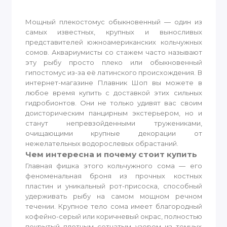
Мощный плекостомус обыкновенный — один из
самых известных, крупных и выносливых
представителей южноамериканских кольчужных
сомов. Аквариумисты со стажем часто называют
эту рыбу просто плеко или обыкновенный
гипостомус из-за её латинского происхождения. В
интернет-магазине Плавник Шоп вы можете в
любое время купить с доставкой этих сильных
гидробионтов. Они не только удивят вас своим
доисторическим панцирным экстерьером, но и
станут непревзойденными тружениками,
очищающими крупные декорации от
нежелательных водорослевых обрастаний.
Чем интересна и почему стоит купить
Главная фишка этого кольчужного сома — его
феноменальная броня из прочных костных
пластин и уникальный рот-присоска, способный
удерживать рыбу на самом мощном речном
течении. Крупное тело сома имеет благородный
кофейно-серый или коричневый окрас, полностью
покрытый плотным сетчатым узором из темных