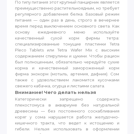
По типу питания этот крупный панцирник является
преимущественно растительноядным, но требует
регулярного добавления белка. Базовый режим
питания — один раз в день, строго в вечернее
время перед выключением основного света. Как
основу ежедневного меню используйте
качественный сухой корм фирмы тетра:
специализированные тонущие пластинки Tetra
Pleco Tablets или Tetra Wafer Mix с высоким
содержанием спирулины и цукини. Чтобы рацион
был полноценным, обязательно чередуйте сухие
корма и качественный замороженный корм
фирма экокорм (мотыль, артемия, дафния). Сом
также с удовольствием лакомится кусочками
свежего кабачка, огурца и листьями салата.
Внимание! Чего делать нельзя
Категорически запрещено содержать
плекостомуса в аквариуме без натуральной
древесины — без постоянного соскабливания
коряг у сома нарушается работа желудочно-
кишечного тракта, что ведет к истощению и
гибели. Нельзя использовать в оформлении