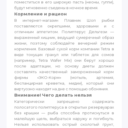
поместиться в его широкую пасть (неоны, гуппи),
будут мгновенно съедены в ночное время.
Кормление и рацион
В интернет-магазин Плавник Шоп рыбки
поставляются окрепшими, здоровыми и с
отличным аппетитом. Полиптерус Дельгези —
выраженный хищник, ведущий сумеречный образ
жизни, поэтому соблюдайте вечерний режим
кормления. Базовый сухой корм компании Tetra в
виде тонущих гранул или таблеток для сомов
(например, Tetra Wafer Mix) они берут хорошо
после адаптации, но основу диеты должен
составлять качественный замороженный корм
фирмы «ЭКО-Корм» (мотыль, артемия,
беспанцирная креветка, мидии), который они
виртуозно находят на дне с помощью обоняния.
Внимание! Чего делать нельзя
Категорически запрещено содержать
полосатого полиптеруса в открытых резервуарах
без крышки — рыба способна протиснуться в
малейшую щель, выбраться наружу и погибнуть.
Нельзя использовать острый сколотый грунт,