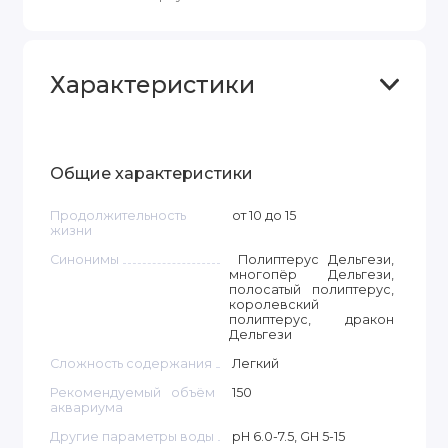
Характеристики
Общие характеристики
Продолжительность
от 10 до 15
жизни
Синонимы
Полиптерус Дельгези,
многопёр Дельгези,
полосатый полиптерус,
королевский
полиптерус, дракон
Дельгези
Сложность содержания
Легкий
Рекомендуемый объём
150
аквариума
Другие параметры воды
pH 6.0-7.5, GH 5-15