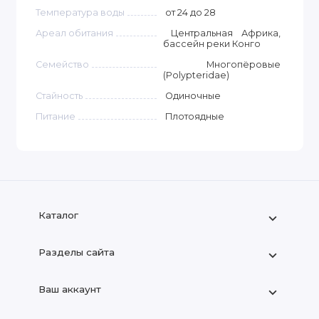
Температура воды
от 24 до 28
Ареал обитания
Центральная Африка,
бассейн реки Конго
Семейство
Многопёровые
(Polypteridae)
Стайность
Одиночные
Питание
Плотоядные
Каталог
Разделы сайта
Ваш аккаунт