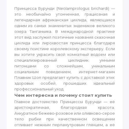
Принцесса Бурунди (Neolamprologus brichardi) —
это необычайно утонченная, грациозная и
легендарная африканская цихлида, являющаяся
одним из самых знаменитых эндемиков великого
озера Танганьика. В международной практике
этот вид заслужил поэтичные названия сказочная
цихлида или лирохвостая принцесса благодаря
своему поистине королевскому экстерьеру. Если
вы хотите украсить свой комнатный водоем или
специализированный цихлидник умными
питомцами со сложнейшим, уникальным
социальным поведением, интернет-магазин
Плавник Шоп предлагает купить с доставкой этих
здоровых особей, прошедших идеальный
профессиональный уход.
Чем интересна и почему стоит купить
Главное достоинство Принцессы Бурунди — её
аристократичная, благородная красота.
Аккуратное бежево-розовое или оливково-серое
тело рыбки при качественном освещении
отливает нежным перламутровым глянцем, а её