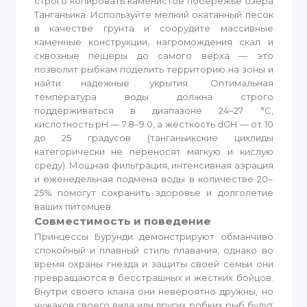
строго копировать каменистое побережье озера
Танганьика. Используйте мелкий окатанный песок
в качестве грунта и соорудите массивные
каменные конструкции, нагромождения скал и
сквозные пещеры до самого верха — это
позволит рыбкам поделить территорию на зоны и
найти надежные укрытия. Оптимальная
температура воды должна строго
поддерживаться в диапазоне 24–27 °C,
кислотность pH — 7.8–9.0, а жёсткость dGH — от 10
до 25 градусов (танганьикские цихлиды
категорически не переносят мягкую и кислую
среду). Мощная фильтрация, интенсивная аэрация
и еженедельная подмена воды в количестве 20–
25% помогут сохранить здоровье и долголетие
ваших питомцев.
Совместимость и поведение
Принцессы Бурунди демонстрируют обманчиво
спокойный и плавный стиль плавания, однако во
время охраны гнезда и защиты своей семьи они
превращаются в бесстрашных и жестких бойцов.
Внутри своего клана они невероятно дружны, но
чужаков своего вида или других робких рыб будут