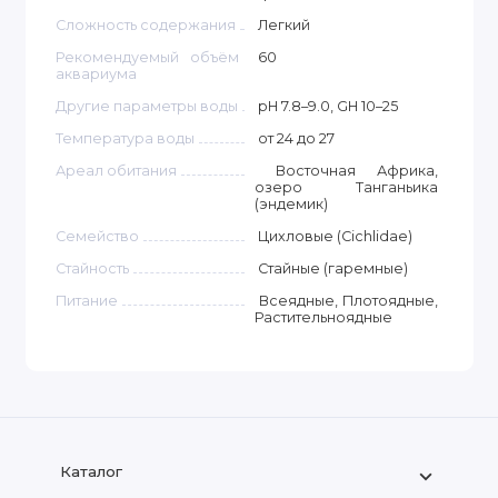
Сложность содержания
Легкий
Рекомендуемый объём
60
аквариума
Другие параметры воды
pH 7.8–9.0, GH 10–25
Температура воды
от 24 до 27
Ареал обитания
Восточная Африка,
озеро Танганьика
(эндемик)
Семейство
Цихловые (Cichlidae)
Стайность
Стайные (гаремные)
Питание
Всеядные, Плотоядные,
Растительноядные
Каталог