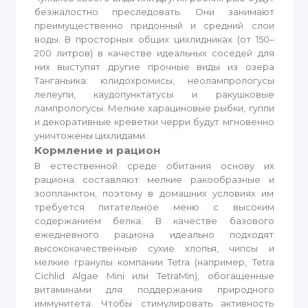
безжалостно преследовать. Они занимают
преимущественно придонный и средний слои
воды. В просторных общих цихлидниках (от 150–
200 литров) в качестве идеальных соседей для
них выступят другие прочные виды из озера
Танганьика: юлидохромисы, неолампрологусы
лелеупи, каудопунктатусы и ракушковые
лампрологусы. Мелкие харациновые рыбки, гуппи
и декоративные креветки черри будут мгновенно
уничтожены цихлидами.
Кормление и рацион
В естественной среде обитания основу их
рациона составляют мелкие ракообразные и
зоопланктон, поэтому в домашних условиях им
требуется питательное меню с высоким
содержанием белка. В качестве базового
ежедневного рациона идеально подходят
высококачественные сухие хлопья, чипсы и
мелкие гранулы компании Tetra (например, Tetra
Cichlid Algae Mini или TetraMin), обогащенные
витаминами для поддержания природного
иммунитета. Чтобы стимулировать активность