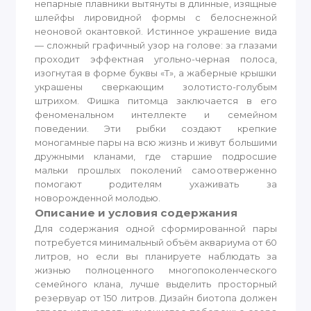
непарные плавники вытянуты в длинные, изящные
шлейфы лировидной формы с белоснежной
неоновой окантовкой. Истинное украшение вида
— сложный графичный узор на голове: за глазами
проходит эффектная угольно-черная полоса,
изогнутая в форме буквы «Т», а жаберные крышки
украшены сверкающим золотисто-голубым
штрихом. Фишка питомца заключается в его
феноменальном интеллекте и семейном
поведении. Эти рыбки создают крепкие
моногамные пары на всю жизнь и живут большими
дружными кланами, где старшие подросшие
мальки прошлых поколений самоотверженно
помогают родителям ухаживать за
новорожденной молодью.
Описание и условия содержания
Для содержания одной сформированной пары
потребуется минимальный объём аквариума от 60
литров, но если вы планируете наблюдать за
жизнью полноценного многопоколенческого
семейного клана, лучше выделить просторный
резервуар от 150 литров. Дизайн биотопа должен