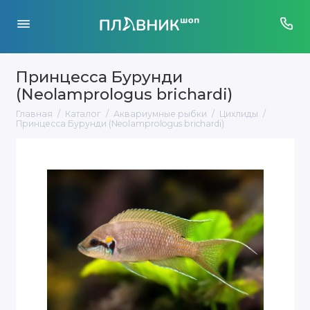
Принцесса Бурунди
(Neolamprologus brichardi)
Главная
Каталог
Аквариумные рыбки
Цихлиды
Принцесса Бурунди (Neolamprologus brichardi)