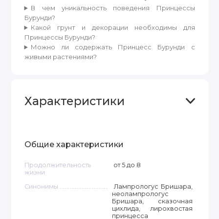
В чем уникальность поведения Принцессы
Бурунди?
Какой грунт и декорации необходимы для
Принцессы Бурунди?
Можно ли содержать Принцесс Бурунди с
живыми растениями?
Характеристики
Общие характеристики
Продолжительность
от 5 до 8
жизни
Синонимы
Лампрологус Бришара,
неолампрологус
Бришара, сказочная
цихлида, лирохвостая
принцесса