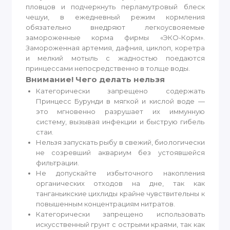
пловцов и подчеркнуть перламутровый блеск
чешуи, в ежедневный режим кормления
обязательно внедряют легкоусвояемые
замороженные корма фирмы «ЭКО-Корм».
Замороженная артемия, дафния, циклоп, коретра
и мелкий мотыль с жадностью поедаются
принцессами непосредственно в толще воды.
Внимание! Чего делать нельзя
Категорически запрещено содержать
Принцесс Бурунди в мягкой и кислой воде —
это мгновенно разрушает их иммунную
систему, вызывая инфекции и быструю гибель
стаи.
Нельзя запускать рыбу в свежий, биологически
не созревший аквариум без устоявшейся
фильтрации.
Не допускайте избыточного накопления
органических отходов на дне, так как
танганьикские цихлиды крайне чувствительны к
повышенным концентрациям нитратов.
Категорически запрещено использовать
искусственный грунт с острыми краями, так как