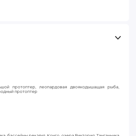
шой протоптер, леопардовая двоякодышащая рыба,
водный протоптер
а, бассейны рек Нил, Конго, озера Виктория, Танганьика