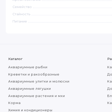
Семейство
Стайность
Питание
Каталог
Ра
Аквариумные рыбки
Ка
Креветки и ракообразные
До
Аквариумные улитки и молюски
Ка
Аквариумные лягушки
Д
Аквариумные растения и мхи
Бл
Корма
Ка
Химия и кондиционеры