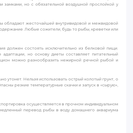
и замками, но с обязательной воздушной прослойкой у
ры обладают жесточайшей внутривидовой и межвидовой
держание. Любые сожители, будь то рыбы, креветки или
ия должен состоять исключительно из белковой пищи.
е адаптации, но основу диеты составляет питательный
рацион можно разнообразить нежирной речной рыбой и
о утонет. Нельзя использовать острый колотый грунт, о
асны резкие температурные скачки и запуск в «сырую»,
спортировка осуществляется в прочном индивидуальном
 медленный перевод рыбы в воду домашнего аквариума