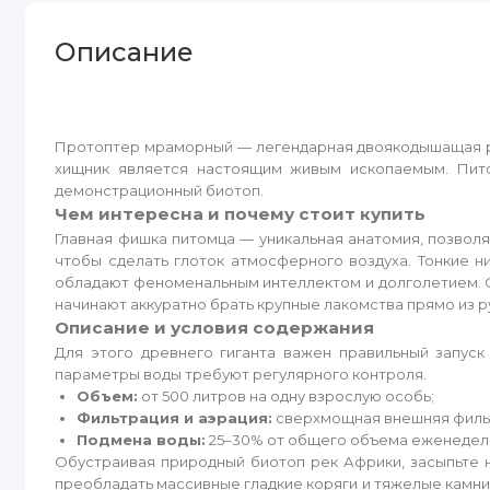
Описание
Протоптер мраморный — легендарная двоякодышащая ры
хищник является настоящим живым ископаемым. Пит
демонстрационный биотоп.
Чем интересна и почему стоит купить
Главная фишка питомца — уникальная анатомия, позволя
чтобы сделать глоток атмосферного воздуха. Тонкие 
обладают феноменальным интеллектом и долголетием. 
начинают аккуратно брать крупные лакомства прямо из р
Описание и условия содержания
Для этого древнего гиганта важен правильный запус
параметры воды требуют регулярного контроля.
Объем:
от 500 литров на одну взрослую особь;
Фильтрация и аэрация:
сверхмощная внешняя фильт
Подмена воды:
25–30% от общего объема еженедел
Обустраивая природный биотоп рек Африки, засыпьте н
преобладать массивные гладкие коряги и тяжелые камн