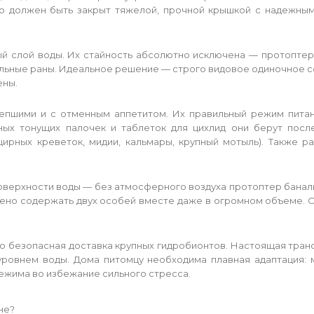
о должен быть закрыт тяжелой, прочной крышкой с надежным
ый слой воды. Их стайность абсолютно исключена — протопте
ьные раны. Идеальное решение — строго видовое одиночное со
ены.
епшими и с отменным аппетитом. Их правильный режим питан
ных тонущих палочек и таблеток для цихлид они берут посл
рных креветок, мидии, кальмары, крупный мотыль). Также 
верхности воды — без атмосферного воздуха протоптер банальн
ено содержать двух особей вместе даже в огромном объеме. Оп
о безопасная доставка крупных гидробионтов. Настоящая тран
уровнем воды. Дома питомцу необходима плавная адаптация:
жима во избежание сильного стресса.
не?