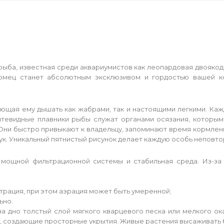
ба, известная среди аквариумистов как леопардовая двоякод
омец станет абсолютным эксклюзивом и гордостью вашей ко
ющая ему дышать как жабрами, так и настоящими легкими. Каж
нитевидные плавники рыбы служат органами осязания, котор
Они быстро привыкают к владельцу, запоминают время кормлен
ук. Уникальный пятнистый рисунок делает каждую особь неповт
к мощной фильтрационной системы и стабильная среда. Из-з
рация, при этом аэрация может быть умеренной;
ьно.
а дно толстый слой мягкого кварцевого песка или мелкого ок
и, создающие просторные укрытия. Живые растения высаживать