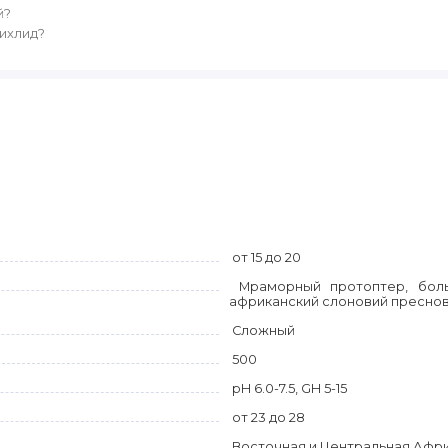
й?
ихлид?
от 15 до 20
Мраморный протоптер, боль
африканский слоновий пресно
Сложный
500
pH 6.0-7.5, GH 5-15
от 23 до 28
Восточная и Центральная Африк