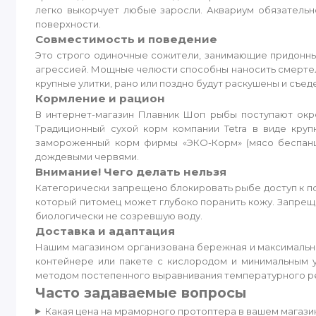
легко выкорчует любые заросли. Аквариум обязательн
поверхности.
Совместимость и поведение
Это строго одиночные сожители, занимающие придонн
агрессией. Мощные челюсти способны наносить смертел
крупные улитки, рано или поздно будут раскушены и съед
Кормление и рацион
В интернет-магазин Плавник Шоп рыбы поступают окр
Традиционный сухой корм компании Tetra в виде круп
замороженный корм фирмы «ЭКО-Корм» (мясо беспанци
дождевыми червями.
Внимание! Чего делать нельзя
Категорически запрещено блокировать рыбе доступ к по
который питомец может глубоко поранить кожу. Запрещ
биологически не созревшую воду.
Доставка и адаптация
Нашим магазином организована бережная и максимальн
контейнере или пакете с кислородом и минимальным 
методом постепенного выравнивания температурного ре
Часто задаваемые вопросы
Какая цена на мраморного протоптера в вашем магази