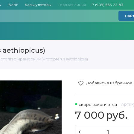
ы
Блог
Калькуляторы
Горячая линия:
+7 (909) 666-22-83
Най
aethiopicus)
отоптер мраморный (Protopterus aethiopicus)
Добавить в избранное
скоро закончится
Артик
7 000
руб.