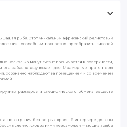
ышащая рыба. Этот уникальный африканский реликтовый
ллекции, способным полностью преобразить видовой
дые несколько минут гигант поднимается к поверхности,
ыми она забавно ощупывает дно. Мраморные протоптеры
ия, осознанно наблюдают за помещением и со временем
оримой.
а крупных размеров и специфического обмена веществ
атанного гравия без острых краев. В интерьере должны
 бессмысленно, уход за ними невозможен — мощная рыба