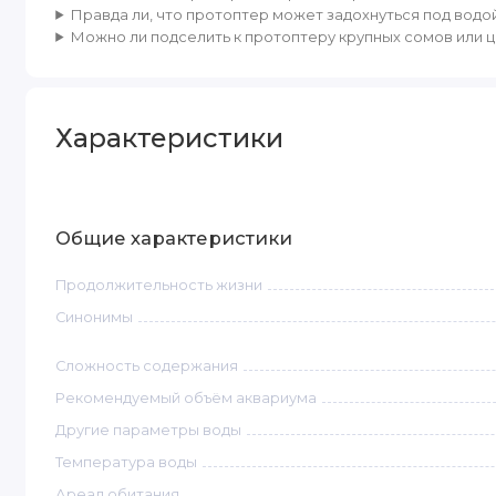
Правда ли, что протоптер может задохнуться под водо
Можно ли подселить к протоптеру крупных сомов или ц
Характеристики
Общие характеристики
Продолжительность жизни
Синонимы
Сложность содержания
Рекомендуемый объём аквариума
Другие параметры воды
Температура воды
Ареал обитания