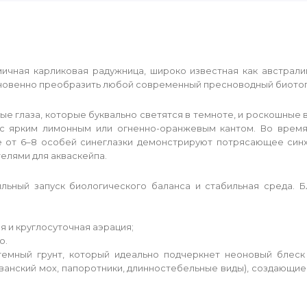
чная карликовая радужница, широко известная как австралий
гновенно преобразить любой современный пресноводный биотоп
ые глаза, которые буквально светятся в темноте, и роскошные
 с ярким лимонным или огненно-оранжевым кантом. Во время
ае от 6–8 особей синеглазки демонстрируют потрясающее син
елями для акваскейпа.
ильный запуск биологического баланса и стабильная среда.
я и круглосуточная аэрация;
о.
темный грунт, который идеально подчеркнет неоновый блеск 
яванский мох, папоротники, длинностебельные виды), создающи