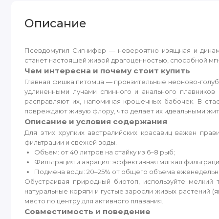
Описание
Псевдомугил Сигнифер — невероятно изящная и динами
станет настоящей живой драгоценностью, способной м
Чем интересна и почему стоит купить
Главная фишка питомца — пронзительные неоново-голуб
удлиненными лучами спинного и анального плавников
расправляют их, напоминая крошечных бабочек. В ст
повреждают живую флору, что делает их идеальными жит
Описание и условия содержания
Для этих хрупких австралийских красавиц важен прав
фильтрации и свежей воды.
Объем: от 40 литров на стайку из 6–8 рыб;
Фильтрация и аэрация: эффективная мягкая фильтраци
Подмена воды: 20–25% от общего объема еженедельн
Обустраивая природный биотоп, используйте мелкий 
натуральные коряги и густые заросли живых растений (
место по центру для активного плавания.
Совместимость и поведение