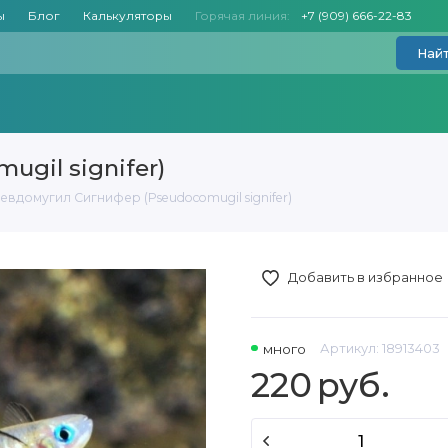
ы
Блог
Калькуляторы
Горячая линия:
+7 (909) 666-22-83
Най
gil signifer)
евдомугил Сигнифер (Pseudocomugil signifer)
Добавить в избранное
много
Артикул:
18913403
220
руб.