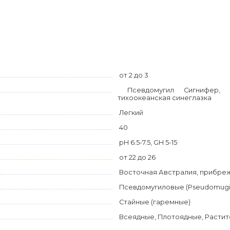
от 2 до 3
Псевдомугил Сигнифер, по
тихоокеанская синеглазка
Легкий
40
pH 6.5-7.5, GH 5-15
от 22 до 26
Восточная Австралия, прибреж
Псевдомугиловые (Pseudomugil
Стайные (гаремные)
Всеядные, Плотоядные, Расти