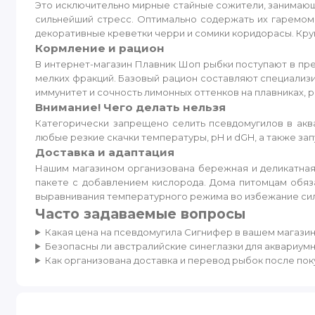
Это исключительно мирные стайные сожители, занимающ
сильнейший стресс. Оптимально содержать их гаремом (
декоративные креветки черри и сомики коридорасы. Кр
Кормление и рацион
В интернет-магазин Плавник Шоп рыбки поступают в пр
мелких фракций. Базовый рацион составляют специализир
иммунитет и сочность лимонных оттенков на плавниках,
Внимание! Чего делать нельзя
Категорически запрещено селить псевдомугилов в ак
любые резкие скачки температуры, pH и dGH, а также за
Доставка и адаптация
Нашим магазином организована бережная и деликатная
пакете с добавлением кислорода. Дома питомцам обяз
выравнивания температурного режима во избежание сил
Часто задаваемые вопросы
Какая цена на псевдомугила Сигнифер в вашем магази
Безопасны ли австралийские синеглазки для аквариум
Как организована доставка и перевод рыбок после пок