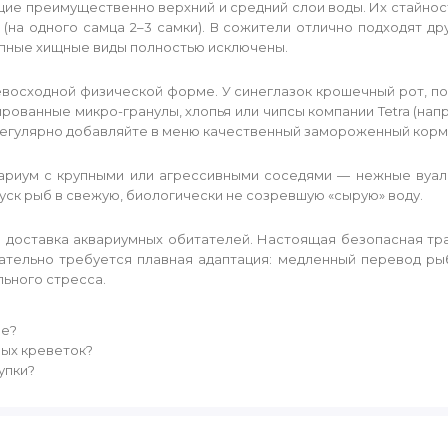
ие преимущественно верхний и средний слои воды. Их стайнос
на одного самца 2–3 самки). В сожители отлично подходят др
упные хищные виды полностью исключены.
евосходной физической форме. У синеглазок крошечный рот, по
ованные микро-гранулы, хлопья или чипсы компании Tetra (напри
 регулярно добавляйте в меню качественный замороженный корм 
вариум с крупными или агрессивными соседями — нежные вуал
пуск рыб в свежую, биологически не созревшую «сырую» воду.
 доставка аквариумных обитателей. Настоящая безопасная т
ательно требуется плавная адаптация: медленный перевод р
ьного стресса.
не?
ных креветок?
упки?