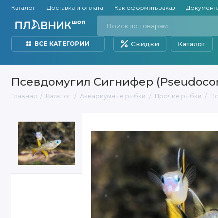
Каталог
Доставка и оплата
Как оформить заказ
Документ
Скидки
Каталог
ВСЕ КАТЕГОРИИ
Псевдомугил Сигнифер (Pseudocomu
Главная
Каталог
Аквариумные рыбки
Прочие рыбки
Пс