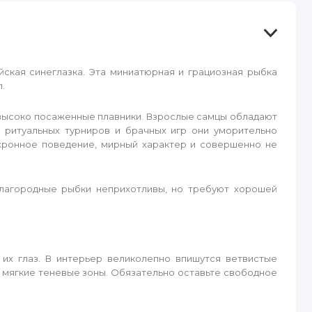
ская синеглазка. Эта миниатюрная и грациозная рыбка
.
 высоко посаженные плавники. Взрослые самцы обладают
 ритуальных турниров и брачных игр они уморительно
хронное поведение, мирный характер и совершенно не
 Благородные рыбки неприхотливы, но требуют хорошей
их глаз. В интерьер великолепно впишутся ветвистые
е мягкие теневые зоны. Обязательно оставьте свободное