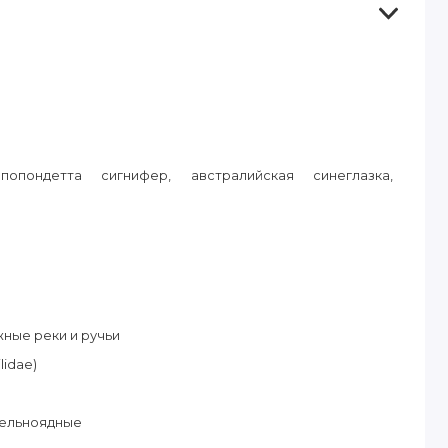
пондетта сигнифер, австралийская синеглазка,
ные реки и ручьи
idae)
тельноядные