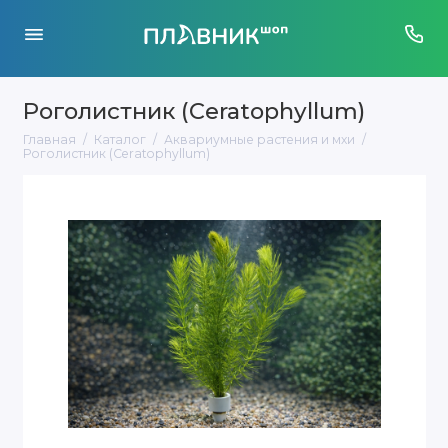
Роголистник (Ceratophyllum)
Главная
Каталог
Аквариумные растения и мхи
Роголистник (Ceratophyllum)