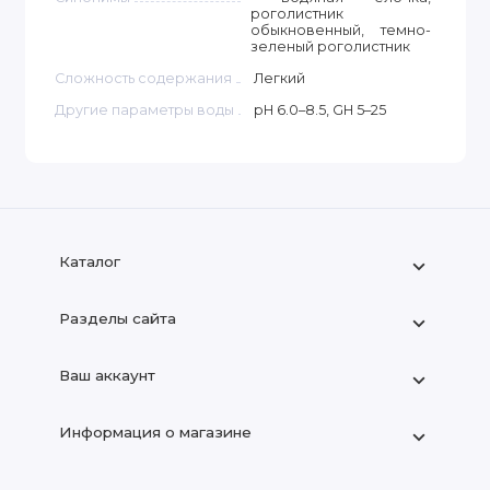
роголистник
обыкновенный, темно-
зеленый роголистник
Сложность содержания
Легкий
Другие параметры воды
pH 6.0–8.5, GH 5–25
Каталог
Разделы сайта
Ваш аккаунт
Информация о магазине
+7 (909) 666-22-83