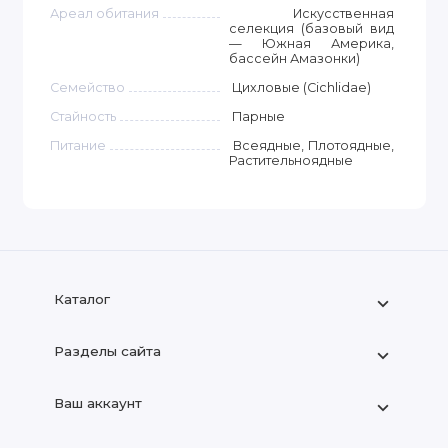
Ареал обитания
Искусственная
селекция (базовый вид
— Южная Америка,
бассейн Амазонки)
Семейство
Цихловые (Cichlidae)
Стайность
Парные
Питание
Всеядные, Плотоядные,
Растительноядные
Каталог
Разделы сайта
Ваш аккаунт