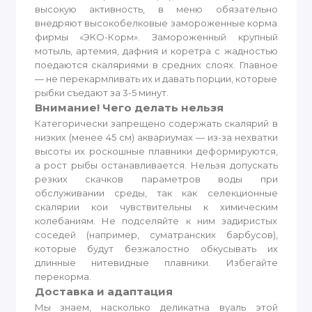
высокую активность, в меню обязательно
внедряют высокобелковые замороженные корма
фирмы «ЭКО-Корм». Замороженный крупный
мотыль, артемия, дафния и коретра с жадностью
поедаются скаляриями в средних слоях. Главное
— не перекармливать их и давать порции, которые
рыбки съедают за 3-5 минут.
Внимание! Чего делать нельзя
Категорически запрещено содержать скалярий в
низких (менее 45 см) аквариумах — из-за нехватки
высоты их роскошные плавники деформируются,
а рост рыбы останавливается. Нельзя допускать
резких скачков параметров воды при
обслуживании среды, так как селекционные
скалярии кои чувствительны к химическим
колебаниям. Не подселяйте к ним задиристых
соседей (например, суматранских барбусов),
которые будут безжалостно обкусывать их
длинные нитевидные плавники. Избегайте
перекорма.
Доставка и адаптация
Мы знаем, насколько деликатна вуаль этой