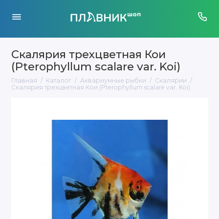
Скалярия трехцветная Кои
(Pterophyllum scalare var. Koi)
Главная
Каталог
Аквариумные рыбки
Скалярии
Скалярия трехцветная Кои (Pterophyllum scalare var. Koi)