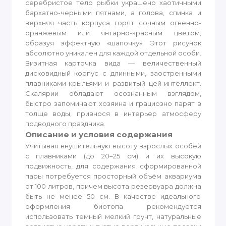
серебристое тело рыбки украшено хаотичными
бархатно-черными пятнами, а голова, спинка и
верхняя часть корпуса горят сочным огненно-
оранжевым или янтарно-красным цветом,
образуя эффектную «шапочку». Этот рисунок
абсолютно уникален для каждой отдельной особи.
Визитная карточка вида — величественный
дисковидный корпус с длинными, заостренными
плавниками-крыльями и развитый цей-интеллект.
Скалярии обладают осознанным взглядом,
быстро запоминают хозяина и грациозно парят в
толще воды, привнося в интерьер атмосферу
подводного праздника.
Описание и условия содержания
Учитывая внушительную высоту взрослых особей
с плавниками (до 20–25 см) и их высокую
подвижность, для содержания сформированной
пары потребуется просторный объём аквариума
от 100 литров, причем высота резервуара должна
быть не менее 50 см. В качестве идеального
оформления биотопа рекомендуется
использовать темный мелкий грунт, натуральные