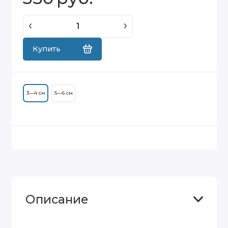
Купить
3—4 см
5—6 см
Описание