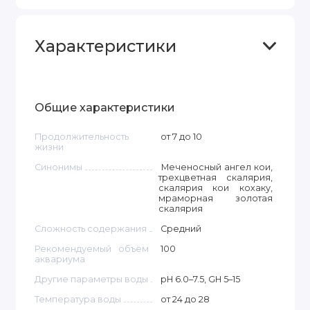
Характеристики
Общие характеристики
Продолжительность
от 7 до 10
жизни
Синонимы
Меченосный ангел кои,
трехцветная скалярия,
скалярия кои кохаку,
мраморная золотая
скалярия
Сложность содержания
Средний
Рекомендуемый объём
100
аквариума
Другие параметры воды
pH 6.0–7.5, GH 5–15
Температура воды
от 24 до 28