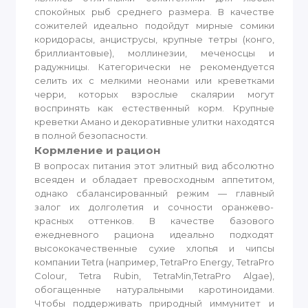
спокойных рыб среднего размера. В качестве
сожителей идеально подойдут мирные сомики
коридорасы, анциструсы, крупные тетры (конго,
бриллиантовые), моллинезии, меченосцы и
радужницы. Категорически не рекомендуется
селить их с мелкими неонами или креветками
черри, которых взрослые скалярии могут
воспринять как естественный корм. Крупные
креветки Амано и декоративные улитки находятся
в полной безопасности.
Кормление и рацион
В вопросах питания этот элитный вид абсолютно
всеяден и обладает превосходным аппетитом,
однако сбалансированный режим — главный
залог их долголетия и сочности оранжево-
красных оттенков. В качестве базового
ежедневного рациона идеально подходят
высококачественные сухие хлопья и чипсы
компании Tetra (например, TetraPro Energy, TetraPro
Colour, Tetra Rubin, TetraMin,TetraPro Algae),
обогащенные натуральными каротиноидами.
Чтобы поддерживать природный иммунитет и