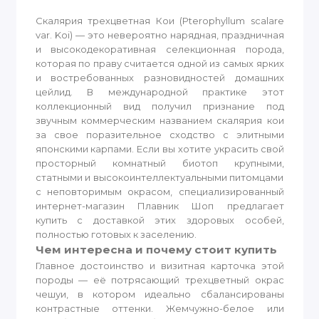
Скалярия трехцветная Кои (Pterophyllum scalare
var. Koi) — это невероятно нарядная, праздничная
и высокодекоративная селекционная порода,
которая по праву считается одной из самых ярких
и востребованных разновидностей домашних
цейлид. В международной практике этот
коллекционный вид получил признание под
звучным коммерческим названием скалярия кои
за свое поразительное сходство с элитными
японскими карпами. Если вы хотите украсить свой
просторный комнатный биотоп крупными,
статными и высокоинтеллектуальными питомцами
с неповторимым окрасом, специализированный
интернет-магазин Плавник Шоп предлагает
купить с доставкой этих здоровых особей,
полностью готовых к заселению.
Чем интересна и почему стоит купить
Главное достоинство и визитная карточка этой
породы — её потрясающий трехцветный окрас
чешуи, в котором идеально сбалансированы
контрастные оттенки. Жемчужно-белое или