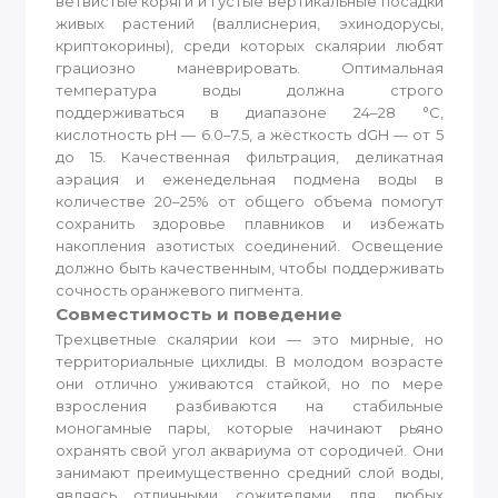
ветвистые коряги и густые вертикальные посадки
живых растений (валлиснерия, эхинодорусы,
криптокорины), среди которых скалярии любят
грациозно маневрировать. Оптимальная
температура воды должна строго
поддерживаться в диапазоне 24–28 °C,
кислотность pH — 6.0–7.5, а жёсткость dGH — от 5
до 15. Качественная фильтрация, деликатная
аэрация и еженедельная подмена воды в
количестве 20–25% от общего объема помогут
сохранить здоровье плавников и избежать
накопления азотистых соединений. Освещение
должно быть качественным, чтобы поддерживать
сочность оранжевого пигмента.
Совместимость и поведение
Трехцветные скалярии кои — это мирные, но
территориальные цихлиды. В молодом возрасте
они отлично уживаются стайкой, но по мере
взросления разбиваются на стабильные
моногамные пары, которые начинают рьяно
охранять свой угол аквариума от сородичей. Они
занимают преимущественно средний слой воды,
являясь отличными сожителями для любых