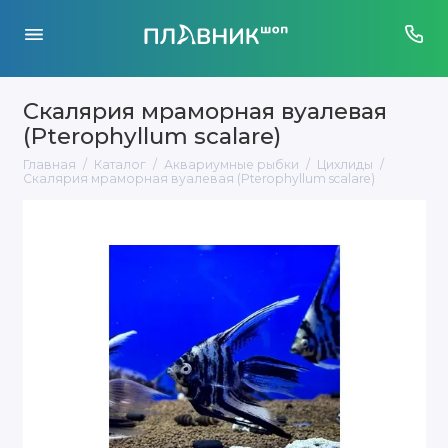
Скалярия мраморная вуалевая
(Pterophyllum scalare)
Главная
Каталог
Аквариумные рыбки
Цихлиды
Скалярия мраморная вуалевая (Pterophyllum scalare)