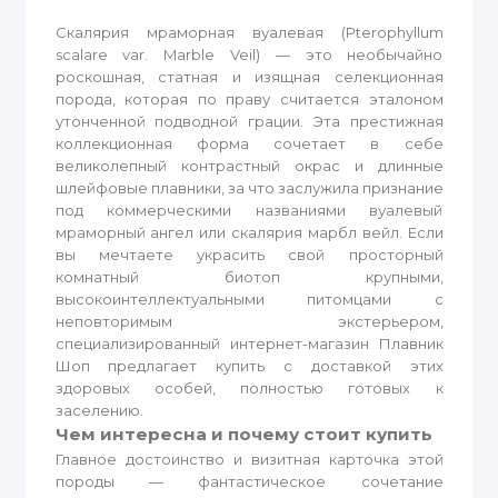
Скалярия мраморная вуалевая (Pterophyllum
scalare var. Marble Veil) — это необычайно
роскошная, статная и изящная селекционная
порода, которая по праву считается эталоном
утонченной подводной грации. Эта престижная
коллекционная форма сочетает в себе
великолепный контрастный окрас и длинные
шлейфовые плавники, за что заслужила признание
под коммерческими названиями вуалевый
мраморный ангел или скалярия марбл вейл. Если
вы мечтаете украсить свой просторный
комнатный биотоп крупными,
высокоинтеллектуальными питомцами с
неповторимым экстерьером,
специализированный интернет-магазин Плавник
Шоп предлагает купить с доставкой этих
здоровых особей, полностью готовых к
заселению.
Чем интересна и почему стоит купить
Главное достоинство и визитная карточка этой
породы — фантастическое сочетание