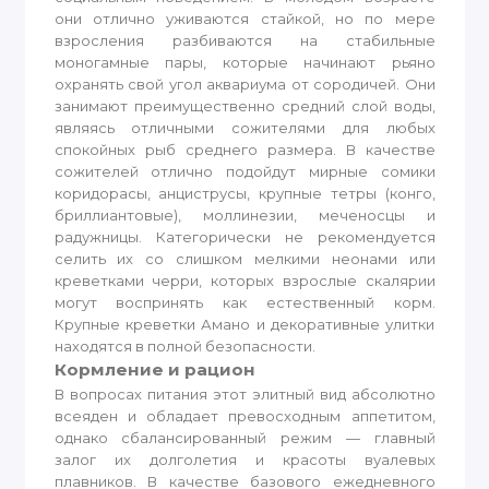
они отлично уживаются стайкой, но по мере
взросления разбиваются на стабильные
моногамные пары, которые начинают рьяно
охранять свой угол аквариума от сородичей. Они
занимают преимущественно средний слой воды,
являясь отличными сожителями для любых
спокойных рыб среднего размера. В качестве
сожителей отлично подойдут мирные сомики
коридорасы, анциструсы, крупные тетры (конго,
бриллиантовые), моллинезии, меченосцы и
радужницы. Категорически не рекомендуется
селить их со слишком мелкими неонами или
креветками черри, которых взрослые скалярии
могут воспринять как естественный корм.
Крупные креветки Амано и декоративные улитки
находятся в полной безопасности.
Кормление и рацион
В вопросах питания этот элитный вид абсолютно
всеяден и обладает превосходным аппетитом,
однако сбалансированный режим — главный
залог их долголетия и красоты вуалевых
плавников. В качестве базового ежедневного