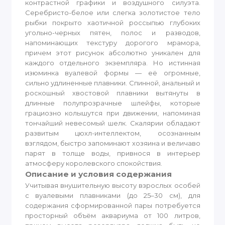
контрастной графики и воздушного силуэта.
Серебристо-белое или слегка золотистое тело
рыбки покрыто хаотичной россыпью глубоких
угольно-черных пятен, полос и разводов,
напоминающих текстуру дорогого мрамора,
причем этот рисунок абсолютно уникален для
каждого отдельного экземпляра. Но истинная
изюминка вуалевой формы — её огромные,
сильно удлиненные плавники. Спинной, анальный и
роскошный хвостовой плавники вытянуты в
длинные полупрозрачные шлейфы, которые
грациозно колышутся при движении, напоминая
тончайший невесомый шелк. Скалярии обладают
развитым цюхл-интеллектом, осознанным
взглядом, быстро запоминают хозяина и величаво
парят в толще воды, привнося в интерьер
атмосферу королевского спокойствия.
Описание и условия содержания
Учитывая внушительную высоту взрослых особей
с вуалевыми плавниками (до 25–30 см), для
содержания сформированной пары потребуется
просторный объём аквариума от 100 литров,