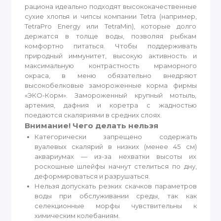
рациона идеально подходят высококачественные
сухие хлопья и чипсы компании Tetra (например,
TetraPro Energy или TetraMin), которые долго
держатся в толще воды, позволяя рыбкам
комфортно питаться. Чтобы поддерживать
природный иммунитет, высокую активность и
максимальную контрастность мраморного
окраса, в меню обязательно внедряют
высокобелковые замороженные корма фирмы
«ЭКО-Корм». Замороженный крупный мотыль,
артемия, дафния и коретра с жадностью
поедаются скаляриями в средних слоях.
Внимание! Чего делать нельзя
Категорически запрещено содержать
вуалевых скалярий в низких (менее 45 см)
аквариумах — из-за нехватки высоты их
роскошные шлейфы начнут стелиться по дну,
деформироваться и разрушаться.
Нельзя допускать резких скачков параметров
воды при обслуживании среды, так как
селекционные морфы чувствительны к
химическим колебаниям.