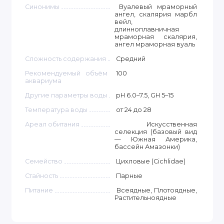
Синонимы
Вуалевый мраморный
ангел, скалярия марбл
вейл,
длинноплавничная
мраморная скалярия,
ангел мраморная вуаль
Сложность содержания
Средний
Рекомендуемый объём
100
аквариума
Другие параметры воды
pH 6.0–7.5, GH 5–15
Температура воды
от 24 до 28
Ареал обитания
Искусственная
селекция (базовый вид
— Южная Америка,
бассейн Амазонки)
Семейство
Цихловые (Cichlidae)
Стайность
Парные
Питание
Всеядные, Плотоядные,
Растительноядные