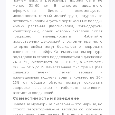
причем высота резервуара должна быть не
менее 50–60 см. В качестве идеального
оформления биотопа рекомендуется
использовать темный мелкий грунт, натуральные
ветвистые коряги и густые вертикальные посадки
живых растений (валлиснерия, эхинодорусы,
криптокорины), среди которых скалярии любят
грациозно маневрировать. Избегайте
искусственных декораций с острыми краями, о
которые рыбки могут безжалостно повредить
свои нежные шлейфы. Оптимальная температура
воды должна строго поддерживаться в диапазоне
24–28 °C, кислотность pH — 6.0–7.5, а жёсткость
dGH — от 5 до 15. Качественная фильтрация (без
сильного течения), легкая аэрация и
еженедельная подмена воды в количестве 20–
25% от общего объема помогут сохранить
здоровье плавников и избежать накопления
азотистых соединений.
Совместимость и поведение
Вуалевые мраморные скалярии — это мирные, но
строго территориальные цихлиды со сложным
социальным поведением. В молодом возрасте