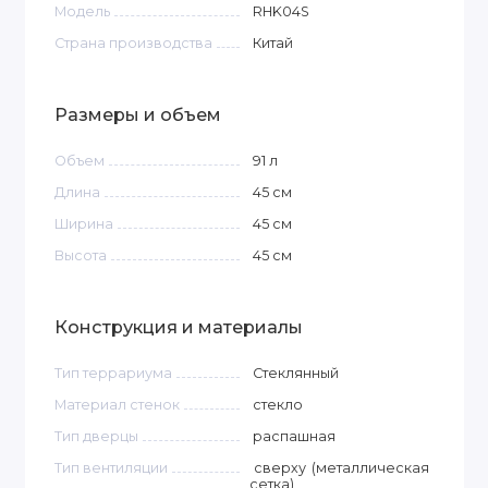
Модель
RHK04S
Страна производства
Китай
Размеры и объем
Объем
91
л
Длина
45
см
Ширина
45
см
Высота
45
см
Конструкция и материалы
Тип террариума
Стеклянный
Материал стенок
стекло
Тип дверцы
распашная
Тип вентиляции
сверху (металлическая
сетка)