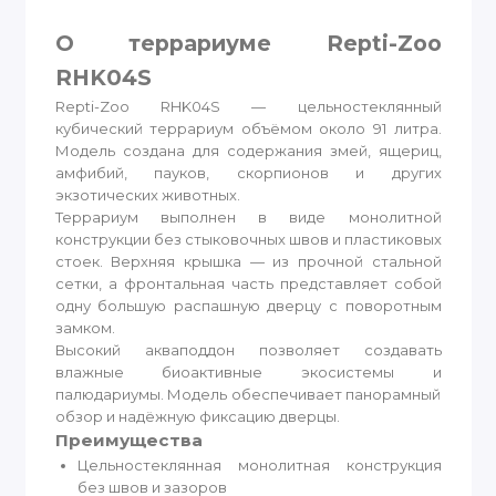
О террариуме Repti-Zoo
RHK04S
Repti-Zoo RHK04S — цельностеклянный
кубический террариум объёмом около 91 литра.
Модель создана для содержания змей, ящериц,
амфибий, пауков, скорпионов и других
экзотических животных.
Террариум выполнен в виде монолитной
конструкции без стыковочных швов и пластиковых
стоек. Верхняя крышка — из прочной стальной
сетки, а фронтальная часть представляет собой
одну большую распашную дверцу с поворотным
замком.
Высокий акваподдон позволяет создавать
влажные биоактивные экосистемы и
палюдариумы. Модель обеспечивает панорамный
обзор и надёжную фиксацию дверцы.
Преимущества
Цельностеклянная монолитная конструкция
без швов и зазоров