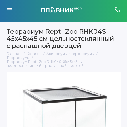
Террариум Repti-Zoo RHK04S
45x45x45 см цельностеклянный
с распашной дверцей
Главная
Каталог
Аквариумы и террариумы
Террариумы
Террариум Repti-Zoo RHK04S 45x45x45 см
цельностеклянный с распашной дверцей