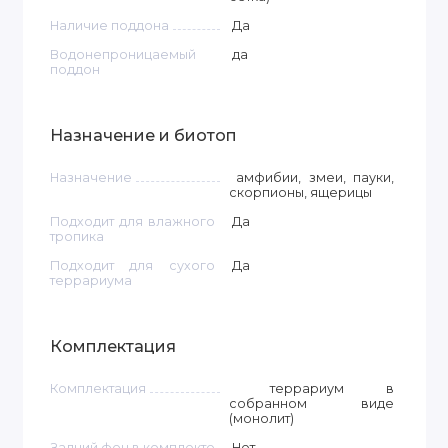
Наличие поддона
Да
Водонепроницаемый
да
поддон
Назначение и биотоп
Назначение
амфибии, змеи, пауки,
скорпионы, ящерицы
Подходит для влажного
Да
тропика
Подходит для сухого
Да
террариума
Комплектация
Комплектация
террариум в
собранном виде
(монолит)
Задний фон в комплекте
Нет