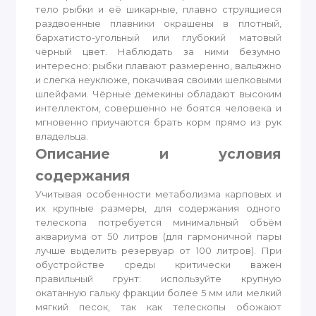
тело рыбки и её шикарные, плавно струящиеся
раздвоенные плавники окрашены в плотный,
бархатисто-угольный или глубокий матовый
чёрный цвет. Наблюдать за ними безумно
интересно: рыбки плавают размеренно, вальяжно
и слегка неуклюже, покачивая своими шелковыми
шлейфами. Чёрные демекины обладают высоким
интеллектом, совершенно не боятся человека и
мгновенно приучаются брать корм прямо из рук
владельца.
Описание и условия
содержания
Учитывая особенности метаболизма карповых и
их крупные размеры, для содержания одного
телескопа потребуется минимальный объём
аквариума от 50 литров (для гармоничной пары
лучше выделить резервуар от 100 литров). При
обустройстве среды критически важен
правильный грунт: используйте крупную
окатанную гальку фракции более 5 мм или мелкий
мягкий песок, так как телескопы обожают