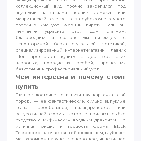
коллекционный вид прочно закрепился под
звучными названиями чёрный демекин или
мавританский телескоп, а за рубежом его часто
поэтично именуют «чёрный пират». Если вы
мечтаете украсить свой дом статным,
благородным и долговечным питомцем с
неповторимой бархатно-угольной эстетикой,
специализированный интернет-магазин Плавник
Шоп предлагает купить с доставкой этих
здоровых, породистых особей, прошедших
безупречный профессиональный уход.
Чем интересна и почему стоит
купить
Главное достоинство и визитная карточка этой
породы — её фантастические, сильно выпуклые
глаза шарообразной, цилиндрической или
конусовидной формы, которые придают рыбке
сходство с мифическим водяным драконом. Но
истинная фишка и гордость формы Black
Telescope заключается в её роскошном, глубоком
монохромном наряде. Всё короткое, яйцевидное