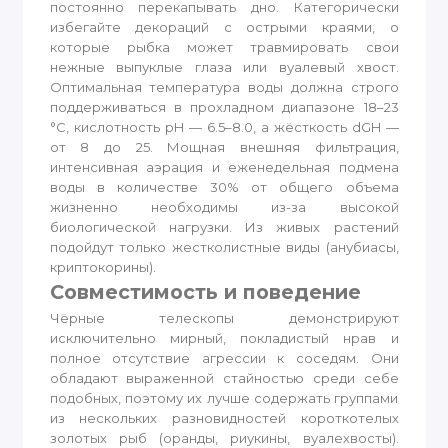
постоянно перекапывать дно. Категорически
избегайте декораций с острыми краями, о
которые рыбка может травмировать свои
нежные выпуклые глаза или вуалевый хвост.
Оптимальная температура воды должна строго
поддерживаться в прохладном диапазоне 18–23
°C, кислотность pH — 6.5–8.0, а жёсткость dGH —
от 8 до 25. Мощная внешняя фильтрация,
интенсивная аэрация и еженедельная подмена
воды в количестве 30% от общего объема
жизненно необходимы из-за высокой
биологической нагрузки. Из живых растений
подойдут только жестколистные виды (анубиасы,
криптокорины).
Совместимость и поведение
Чёрные телескопы демонстрируют
исключительно мирный, покладистый нрав и
полное отсутствие агрессии к соседям. Они
обладают выраженной стайностью среди себе
подобных, поэтому их лучше содержать группами
из нескольких разновидностей короткотелых
золотых рыб (оранды, риукины, вуалехвосты).