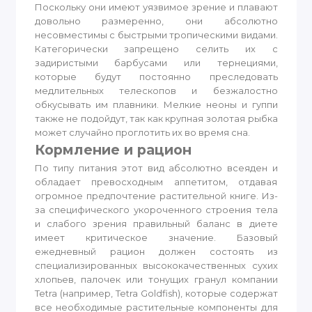
Поскольку они имеют уязвимое зрение и плавают
довольно размеренно, они абсолютно
несовместимы с быстрыми тропическими видами.
Категорически запрещено селить их с
задиристыми барбусами или тернециями,
которые будут постоянно преследовать
медлительных телескопов и безжалостно
обкусывать им плавники. Мелкие неоны и гуппи
также не подойдут, так как крупная золотая рыбка
может случайно проглотить их во время сна.
Кормление и рацион
По типу питания этот вид абсолютно всеяден и
обладает превосходным аппетитом, отдавая
огромное предпочтение растительной книге. Из-
за специфического укороченного строения тела
и слабого зрения правильный баланс в диете
имеет критическое значение. Базовый
ежедневный рацион должен состоять из
специализированных высококачественных сухих
хлопьев, палочек или тонущих гранул компании
Tetra (например, Tetra Goldfish), которые содержат
все необходимые растительные компоненты для