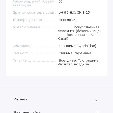
Рекомендуемый объём
50
аквариума
Другие параметры воды
pH 6.5–8.0, GH 8–25
Температура воды
от 18 до 23
Ареал обитания
Искусственная
селекция (базовый вид
— Восточная Азия,
Китай)
Семейство
Карповые (Cyprinidae)
Стайность
Стайные (гаремные)
Питание
Всеядные, Плотоядные,
Растительноядные
Каталог
Разделы сайта