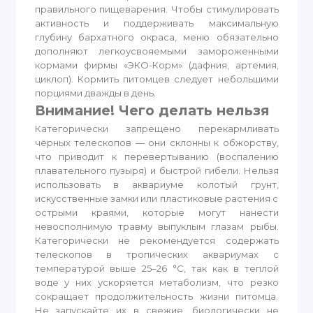
правильного пищеварения. Чтобы стимулировать
активность и поддерживать максимальную
глубину бархатного окраса, меню обязательно
дополняют легкоусвояемыми замороженными
кормами фирмы «ЭКО-Корм» (дафния, артемия,
циклоп). Кормить питомцев следует небольшими
порциями дважды в день.
Внимание! Чего делать нельзя
Категорически запрещено перекармливать
чёрных телескопов — они склонны к обжорству,
что приводит к перевертыванию (воспалению
плавательного пузыря) и быстрой гибели. Нельзя
использовать в аквариуме колотый грунт,
искусственные замки или пластиковые растения с
острыми краями, которые могут нанести
невосполнимую травму выпуклым глазам рыбы.
Категорически не рекомендуется содержать
телескопов в тропических аквариумах с
температурой выше 25–26 °C, так как в теплой
воде у них ускоряется метаболизм, что резко
сокращает продолжительность жизни питомца.
Не запускайте их в свежие, биологически не