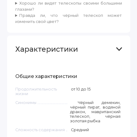
Хорошо ли видят телескопы своими большими
глазами?
Правда ли, что чёрный телескоп может
изменить свой цвет?
Характеристики
Общие характеристики
Продолжительность
от 10 до 15
жизни
Синонимы
Чёрный демекин,
чёрный пират, водяной
дракон, мавританский
телескоп, чёрная
золотая рыбка
Сложность содержания
Средний