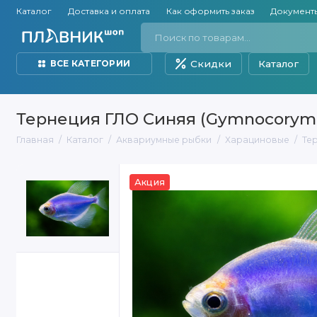
Каталог
Доставка и оплата
Как оформить заказ
Документ
Скидки
Каталог
ВСЕ КАТЕГОРИИ
Тернеция ГЛО Синяя (Gymnocorymbus
Главная
Каталог
Аквариумные рыбки
Харациновые
Тер
Акция