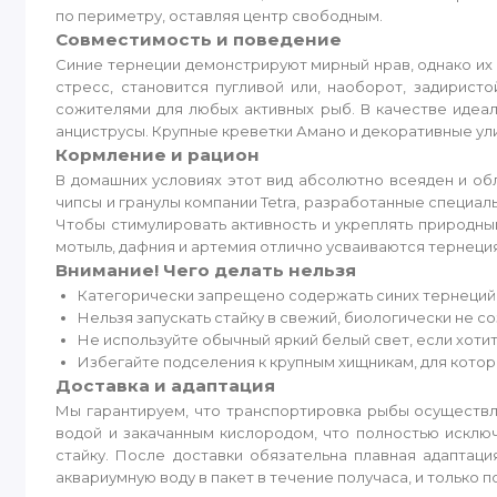
по периметру, оставляя центр свободным.
Совместимость и поведение
Синие тернеции демонстрируют мирный нрав, однако их 
стресс, становится пугливой или, наоборот, задирис
сожителями для любых активных рыб. В качестве идеал
анциструсы. Крупные креветки Амано и декоративные ули
Кормление и рацион
В домашних условиях этот вид абсолютно всеяден и о
чипсы и гранулы компании Tetra, разработанные специа
Чтобы стимулировать активность и укреплять природн
мотыль, дафния и артемия отлично усваиваются тернеци
Внимание! Чего делать нельзя
Категорически запрещено содержать синих тернеций п
Нельзя запускать стайку в свежий, биологически не 
Не используйте обычный яркий белый свет, если хоти
Избегайте подселения к крупным хищникам, для котор
Доставка и адаптация
Мы гарантируем, что транспортировка рыбы осуществл
водой и закачанным кислородом, что полностью исклю
стайку. После доставки обязательна плавная адаптац
аквариумную воду в пакет в течение получаса, и только 