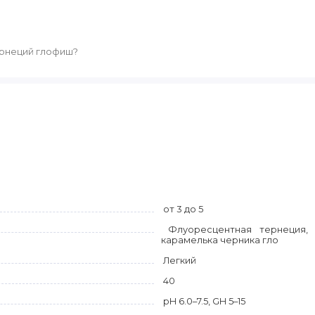
ернеций глофиш?
от 3 до 5
Флуоресцентная тернеция, 
карамелька черника гло
Легкий
40
pH 6.0–7.5, GH 5–15