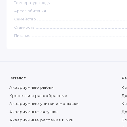
Температура воды
Ареал обитания
Семейство
Стайность
Питание
Каталог
Ра
Аквариумные рыбки
Ка
Креветки и ракообразные
До
Аквариумные улитки и молюски
Ка
Аквариумные лягушки
Д
Аквариумные растения и мхи
Бл