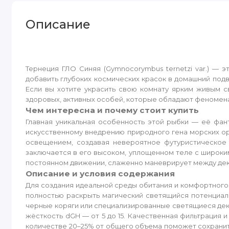
Описание
Тернеция ГЛО Синяя (Gymnocorymbus ternetzi var.) — 
добавить глубоких космических красок в домашний подв
Если вы хотите украсить свою комнату ярким живым с
здоровых, активных особей, которые обладают феномена
Чем интересна и почему стоит купить
Главная уникальная особенность этой рыбки — её фан
искусственному внедрению природного гена морских ор
освещением, создавая невероятное футуристическое
заключается в его высоком, уплощенном теле с широки
постоянном движении, слаженно маневрирует между дек
Описание и условия содержания
Для создания идеальной среды обитания и комфортного
полностью раскрыть магический светящийся потенциал
черные коряги или специализированные светящиеся декор
жёсткость dGH — от 5 до 15. Качественная фильтрация
количестве 20–25% от общего объема поможет сохранить