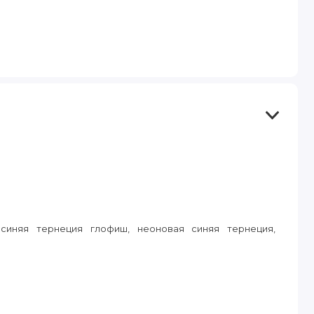
синяя тернеция глофиш, неоновая синяя тернеция,