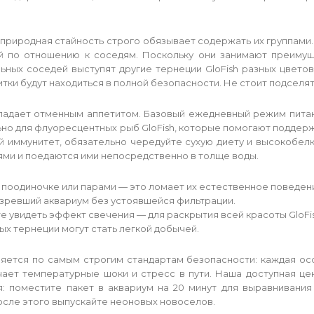
природная стайность строго обязывает содержать их группами
той по отношению к соседям. Поскольку они занимают преиму
ьных соседей выступят другие тернеции GloFish разных цветов
тки будут находиться в полной безопасности. Не стоит подселя
бладает отменным аппетитом. Базовый ежедневный режим питан
льно для флуоресцентных рыб GloFish, которые помогают поддер
ый иммунитет, обязательно чередуйте сухую диету и высокоб
ями и поедаются ими непосредственно в толще воды.
оодиночке или парами — это ломает их естественное поведение
созревший аквариум без устоявшейся фильтрации.
те увидеть эффект свечения — для раскрытия всей красоты GloFi
ых тернеции могут стать легкой добычей.
яется по самым строгим стандартам безопасности: каждая ос
чает температурные шоки и стресс в пути. Наша доступная це
ия: поместите пакет в аквариум на 20 минут для выравнивани
после этого выпускайте неоновых новоселов.