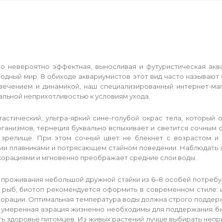
это невероятно эффектная, выносливая и футуристическая акв
одный мир. В обиходе аквариумистов этот вид часто называют
вечением и динамикой, наш специализированный интернет-маг
льной неприхотливостью к условиям ухода.
тастический, ультра-яркий сине-голубой окрас тела, который
ганизмов, тернеция буквально вспыхивает и светится сочным
 зрелище. При этом сочный цвет не блекнет с возрастом и 
ми плавниками и потрясающем стайном поведении. Наблюдать за
орациями и мгновенно преображает средние слои воды.
 проживания небольшой дружной стайки из 6–8 особей потребу
 рыб, биотоп рекомендуется оформить в современном стиле: и
ации. Оптимальная температура воды должна строго поддержива
 и умеренная аэрация жизненно необходимы для поддержания б
 здоровье питомцев. Из живых растений лучше выбирать непри