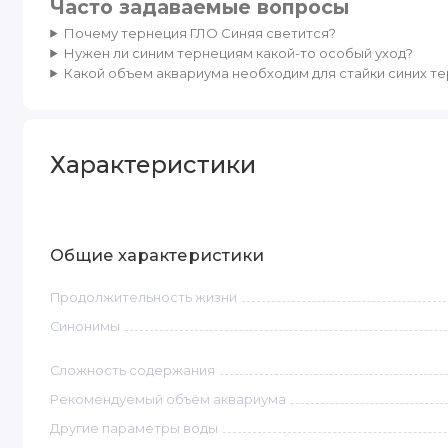
Часто задаваемые вопросы
Почему тернеция ГЛО Синяя светится?
Нужен ли синим тернециям какой-то особый уход?
Какой объем аквариума необходим для стайки синих т
Характеристики
Общие характеристики
Продолжительность жизни
Синонимы
Сложность содержания
Рекомендуемый объём аквариума
Другие параметры воды