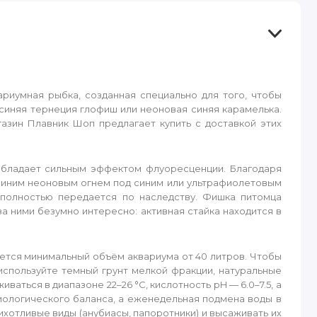
ариумная рыбка, созданная специально для того, чтобы
 синяя тернеция глофиш или неоновая синяя карамелька.
азин Плавник Шоп предлагает купить с доставкой этих
 обладает сильным эффектом флуоресценции. Благодаря
 синим неоновым огнем под синим или ультрафиолетовым
полностью передается по наследству. Фишка питомца
 ними безумно интересно: активная стайка находится в
ется минимальный объём аквариума от 40 литров. Чтобы
спользуйте темный грунт мелкой фракции, натуральные
ться в диапазоне 22–26 °C, кислотность pH — 6.0–7.5, а
иологического баланса, а еженедельная подмена воды в
хотливые виды (анубиасы, папоротники) и высаживать их