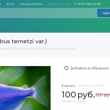
ы
Блог
Калькуляторы
Горячая линия:
+7 (909) 666-22-83
Най
 ternetzi var.)
неция ГЛО Синяя (Gymnocorymbus ternetzi var.)
Добавить в избранное
много
Артикул:
CN144
100
руб.
120 ру
Скидка
20 руб.