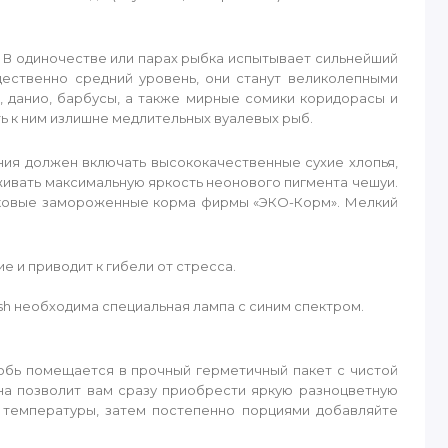
. В одиночестве или парах рыбка испытывает сильнейший
щественно средний уровень, они станут великолепными
, данио, барбусы, а также мирные сомики коридорасы и
ть к ним излишне медлительных вуалевых рыб.
ия должен включать высококачественные сухие хлопья,
живать максимальную яркость неонового пигмента чешуи.
елковые замороженные корма фирмы «ЭКО-Корм». Мелкий
 и приводит к гибели от стресса.
sh необходима специальная лампа с синим спектром.
обь помещается в прочный герметичный пакет с чистой
на позволит вам сразу приобрести яркую разноцветную
я температуры, затем постепенно порциями добавляйте