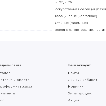
от 22 до 26
Искусственная селекция (базо
Харациновые (Characidae)
Стайные (гаремные)
Всеядные, Плотоядные, Расти
зделы сайта
Ваш аккаунт
талог
Войти
ставка и оплата
Личный кабинет
к оформить заказ
Новинки
окументы
Хиты продаж
ог
Акции