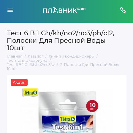
Тест 6 В 1 Gh/kh/no2/no3/ph/cl2,
Полоски Для Пресной Воды
10шт
Главная
Каталог
Химия и кондиционеры
Тесты для аквариума
Тест 6 В 1 Gh/kh/no2/no3/ph/cl2, Полоски Для Пресной Воды
10шт
Акция