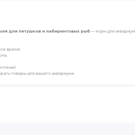
отыля для петушков и лабиринтовых рыб
— корм для аквариум
кое время.
она.
очтений.
ать товары для вашего аквариума.