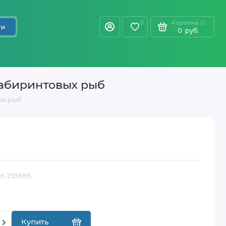
Корзина
0
0
ти
0
руб.
 лабиринтовых рыб
вых рыб
л:
259386
Купить