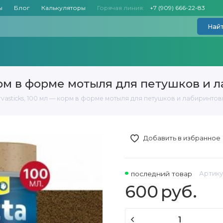
ы
Блог
Калькуляторы
Горячая линия:
+7 (909) 666-22-83
Най
 корм в форме мотыля для петушков и
Larvasticks, 100 мл — корм в форме мотыля для петушков и лабиринто
Добавить в избранное
последний товар
Артику
600
руб.