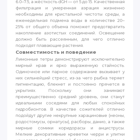
6.0–7.5, а жёсткость dGH — от 5 до 15. Качественная
фильтрация и умеренная аэрация жизненно
необходимы для кристальной чистоты среды, а
еженедельная подмена воды в количестве 20–
25% от общего объема поможет предотвратить
накопление азотистых соединений. Освещение
должно быть рассеянным, для чего отлично
подходят плавающие растения.
Совместимость и поведение
Лимонные тетры демонстрируют исключительно
мирный нрав и ярко выраженную стайность.
Одиночное или парное содержание вызывает у
них сильнейший стресс, из-за чего рыбка теряет
пигментацию, блекнет и постоянно прячется в
укрытиях. Поскольку они занимают
преимущественно средний уровень, они станут
идеальными соседями для любых спокойных
гидробионтов. В качестве сожителей отлично
подойдут другие некрупные харациновые (неоны,
родостомусы, орнатусы), расборы, данио, а также
мирные сомики коридорасы и анциструсы.
Мелкие декоративные креветки черри и улитки