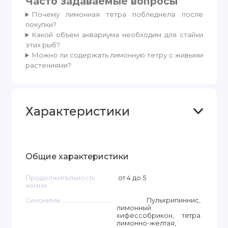
Часто задаваемые вопросы
Почему лимонная тетра побледнела после
покупки?
Какой объем аквариума необходим для стайки
этих рыб?
Можно ли содержать лимонную тетру с живыми
растениями?
Характеристики
Общие характеристики
Продолжительность
от 4 до 5
жизни
Синонимы
Пульхрипиннис,
лимонный
хифессобрикон, тетра
лимонно-желтая,