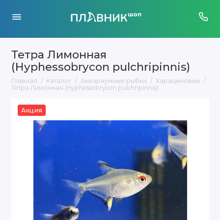
Тетра Лимонная
(Hyphessobrycon pulchripinnis)
Главная
Каталог
Аквариумные рыбки
Харациновые
Тетра Лимонная (Hyphessobrycon pulchripinnis)
Акция