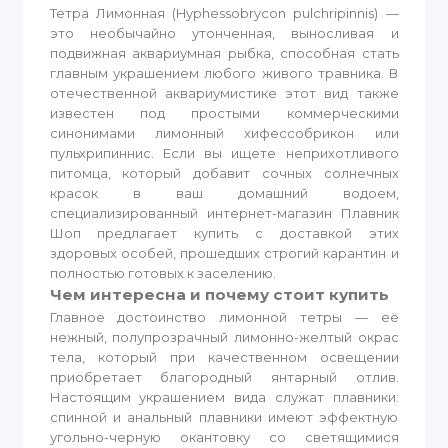
Тетра Лимонная (Hyphessobrycon pulchripinnis) —
это необычайно утонченная, выносливая и
подвижная аквариумная рыбка, способная стать
главным украшением любого живого травника. В
отечественной аквариумистике этот вид также
известен под простыми коммерческими
синонимами лимонный хифессобрикон или
пульхрипиннис. Если вы ищете неприхотливого
питомца, который добавит сочных солнечных
красок в ваш домашний водоем,
специализированный интернет-магазин Плавник
Шоп предлагает купить с доставкой этих
здоровых особей, прошедших строгий карантин и
полностью готовых к заселению.
Чем интересна и почему стоит купить
Главное достоинство лимонной тетры — её
нежный, полупрозрачный лимонно-желтый окрас
тела, который при качественном освещении
приобретает благородный янтарный отлив.
Настоящим украшением вида служат плавники:
спинной и анальный плавники имеют эффектную
угольно-черную окантовку со светящимися