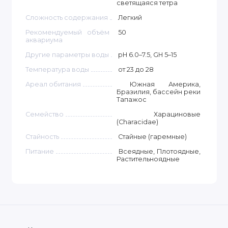
светящаяся тетра
Сложность содержания
Легкий
Рекомендуемый объём
50
аквариума
Другие параметры воды
pH 6.0–7.5, GH 5–15
Температура воды
от 23 до 28
Ареал обитания
Южная Америка,
Бразилия, бассейн реки
Тапажос
Семейство
Харациновые
(Characidae)
Стайность
Стайные (гаремные)
Питание
Всеядные, Плотоядные,
Растительноядные