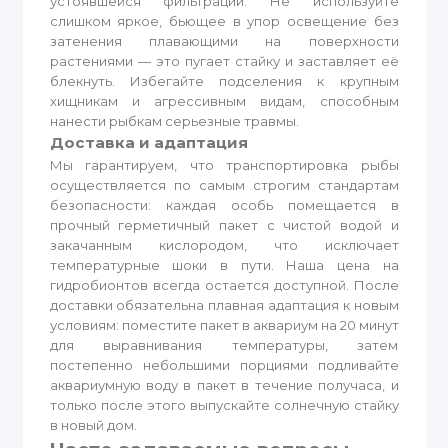
устоявшейся фильтрации. Не используйте
слишком яркое, бьющее в упор освещение без
затенения плавающими на поверхности
растениями — это пугает стайку и заставляет её
блекнуть. Избегайте подселения к крупным
хищникам и агрессивным видам, способным
нанести рыбкам серьезные травмы.
Доставка и адаптация
Мы гарантируем, что транспортировка рыбы
осуществляется по самым строгим стандартам
безопасности: каждая особь помещается в
прочный герметичный пакет с чистой водой и
закачанным кислородом, что исключает
температурные шоки в пути. Наша цена на
гидробионтов всегда остается доступной. После
доставки обязательна плавная адаптация к новым
условиям: поместите пакет в аквариум на 20 минут
для выравнивания температуры, затем
постепенно небольшими порциями подливайте
аквариумную воду в пакет в течение получаса, и
только после этого выпускайте солнечную стайку
в новый дом.