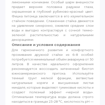
лимонными кончиками. Особый шарм внешности
придает верхняя половина радужки глаза,
окрашенная в глубокий рубиново-красный цвет.
Фишка питомца заключается в его изумительном
стайном поведении. Слаженная стайка движется
на удивление синхронно, оживляя средние слои
воды и выгодно контрастируя с сочной темно-
зеленой растительностью и натуральными
декорациями.
Описание и условия содержания
Для гармоничного развития и комфортного
проживания дружной стайки из 6–8 особей
потребуется минимальный объём аквариума от 50
литров. В качестве идеального оформления
рекомендуется воссоздать затененный биотоп
южноамериканского притока. Используйте
темный грунт мелкой фракции, ветвистые
натуральные коряги и высушенные листья
миндаля, которые выделяют гуминовые кислоты и
создают полезный эффект «черной воды».
Оптимальная температура воды должна строго
находиться в границах 23–28 °C, кислотность pH —