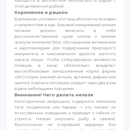
находятся в абсолютной безопасности рядом с
этой деликатной рыбкой.
Кормление и рацион
В домашних условиях этот вид абсолютно всеяден
и неприхотлив в еде. Базовый ежедневный режим
питания должен включать в себя
высококачественные сухие хлопья и мелкие
гранулы компании Tetra, обогащенные витаминами
и каротиноидами для поддержания природного
иммунитета и максимальной яркости желтого
окраса чешуи. Чтобы стимулировать активность
пловцов, в меню обязательно внедряют
высокобелковые замороженные корма фирмы
«ЭКО-Корм» (мелкий мотыль, артемия, дафния или
циклоп). Кормить питомцев следует один-два раза
в день небольшими порциями.
Внимание! Чего делать нельзя
Категорически запрещено содержать лимонных
тетр поодиночке или парами — это ломает их
естественное поведение и приводит к гибели от
стресса. Нельзя запускать рыбу в свежий,
биологически не созревший аквариум без