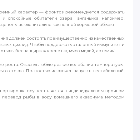
гаремный характер — фронтоз рекомендуется содержать
 и спокойные обитатели озера Танганьика, например,
асценены исключительно как ночной кормовой объект.
ания должен состоять преимущественно из качественных
ясных цихлид. Чтобы поддержать эталонный иммунитет и
тыль, беспанцирная креветка, мясо мидий, артемия).
ие роста. Опасны любые резкие колебания температуры,
я о стекла. Полностью исключен запуск в нестабильный,
спортировка осуществляется в индивидуальном прочном
й перевод рыбы в воду домашнего аквариума методом