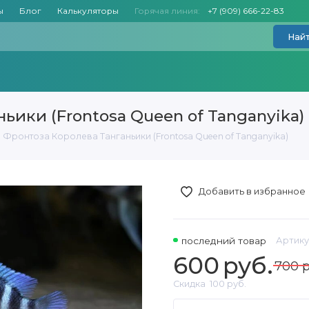
ы
Блог
Калькуляторы
Горячая линия:
+7 (909) 666-22-83
Най
ьики (Frontosa Queen of Tanganyika)
 Фронтоза Королева Танганьики (Frontosa Queen of Tanganyika)
Добавить в избранное
последний товар
Артику
600
руб.
700 р
Скидка
100 руб.