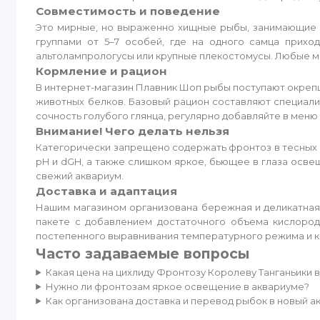
Совместимость и поведение
Это мирные, но выраженно хищные рыбы, занимающие с
группами от 5–7 особей, где на одного самца прихо
альтолампрологусы или крупные плекостомусы. Любые ме
Кормление и рацион
В интернет-магазин Плавник Шоп рыбы поступают окреп
животных белков. Базовый рацион составляют специали
сочность голубого глянца, регулярно добавляйте в мен
Внимание! Чего делать нельзя
Категорически запрещено содержать фронтоз в тесных 
pH и dGH, а также слишком яркое, бьющее в глаза осве
свежий аквариум.
Доставка и адаптация
Нашим магазином организована бережная и деликатная
пакете с добавлением достаточного объема кислоро
постепенного выравнивания температурного режима и к
Часто задаваемые вопросы
Какая цена на цихлиду Фронтозу Королеву Танганьики 
Нужно ли фронтозам яркое освещение в аквариуме?
Как организована доставка и перевод рыбок в новый а