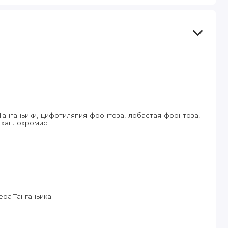
анганьики, цифотиляпия фронтоза, лобастая фронтоза,
й хаплохромис
ера Танганьика