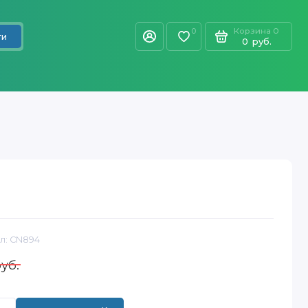
Корзина
0
0
ти
0
руб.
л:
CN894
уб.