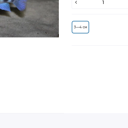
3—4 см