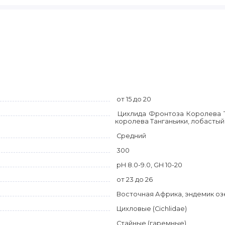
от 15 до 20
Цихлида Фронтоза Королева Т
королева Танганьики, лобасты
Средний
300
pH 8.0-9.0, GH 10-20
от 23 до 26
Восточная Африка, эндемик оз
Цихловые (Cichlidae)
Стайные (гаремные)