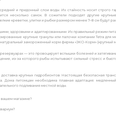
редний и придонный слои воды. Их стайность носит строго 
дится несколько самок. В сожители подходят другие крупные
лкие креветки, улитки и рыбки размером менее 7–8 см будут р
шими, здоровыми и адаптированными. Их правильный режим пит
зированные крупные гранулы или палочки компании Tetra для м
ю натуральный замороженный корм фирмы «ЭКО-Корм» (крупный мо
резервуарах — это провоцирует вспышки болезней и затягиван
щение, из-за которого рыбы испытывают сильный стресс и бьютс
 доставка крупных гидробионтов. Настоящая безопасная тран
да. Дома питомцам необходима плавная адаптация: медленны
апельного подливания местной воды.
в вашем магазине?
квариум?