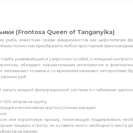
ики (Frontosa Queen of Tanganyika)
ая рыба, известная среди аквариумистов как цифотиляпия фр
собным полностью преобразить любой просторный пресноводный
горба, развивающаяся у взрослых особей, и изящный контраст
Фронтозы обладают поразительным интеллектом и флегмати
ро запоминают хозяина и со временем начинают неторопливо бр
туальных рыб.
ый запуск мощной фильтрационной системы и стабильная щелоч
т 500 литров на группу;
рация и интенсивная круглосуточная аэрация;
ьно.
есок или коралловую крошку, помогающую поддерживать необ
рные пещеры и гроты, но оставьте много свободного места дл
биасов на камнях.