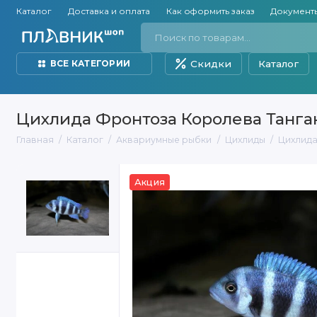
Каталог
Доставка и оплата
Как оформить заказ
Документ
Скидки
Каталог
ВСЕ КАТЕГОРИИ
Цихлида Фронтоза Королева Танган
Главная
Каталог
Аквариумные рыбки
Цихлиды
Цихлида
Акция