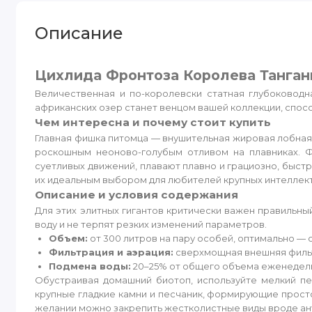
Описание
Цихлида Фронтоза Королева Тангань
Величественная и по-королевски статная глубоководн
африканских озер станет венцом вашей коллекции, спо
Чем интересна и почему стоит купить
Главная фишка питомца — внушительная жировая лобная 
роскошным неоново-голубым отливом на плавниках. 
суетливых движений, плавают плавно и грациозно, быст
их идеальным выбором для любителей крупных интеллек
Описание и условия содержания
Для этих элитных гигантов критически важен правильн
воду и не терпят резких изменений параметров.
Объем:
от 300 литров на пару особей, оптимально — о
Фильтрация и аэрация:
сверхмощная внешняя фильт
Подмена воды:
20–25% от общего объема еженедел
Обустраивая домашний биотоп, используйте мелкий п
крупные гладкие камни и песчаник, формирующие просто
желании можно закрепить жестколистные виды вроде ану