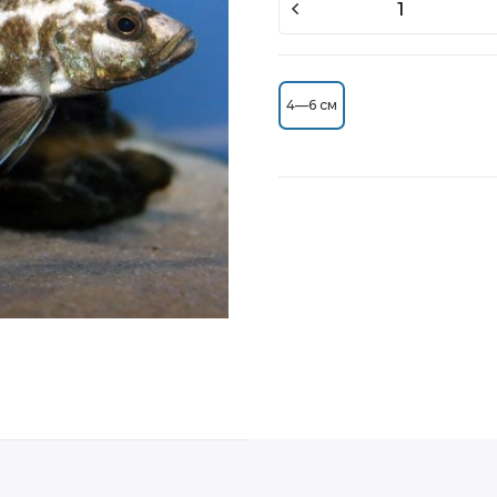
4—6 см