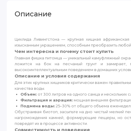
Описание
Цихлида Ливингстона — крупная хищная африканская 
изысканным украшением, способным преобразить любой
Чем интересна и почему стоит купить
Главная фишка питомца — уникальный камуфляжный окрас 
ложится на бок на песчаный грунт и замирает, 
высокоинтеллектуальным поведением в домашних услови
Описание и условия содержания
Для этих крупных хищников критически важен правильны
качества воды.
Объем:
от 300 литров на одного самца и нескольких с
Фильтрация и аэрация:
мощная внешняя фильтрация
Подмена воды:
25–30% от общего объема еженедел
Обустраивая биотоп, засыпьте на дно чистый мелкий пе
нагромождения камней, формирующие пещеры, но оста
повредят их в процессе активности.
Совместимость и поведение