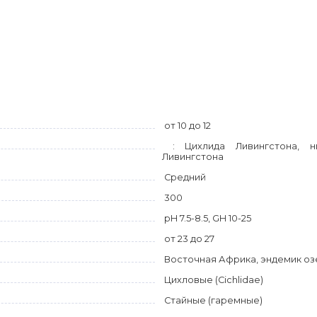
от 10 до 12
: Цихлида Ливингстона, ни
Ливингстона
Средний
300
pH 7.5-8.5, GH 10-25
от 23 до 27
Восточная Африка, эндемик оз
Цихловые (Cichlidae)
Стайные (гаремные)