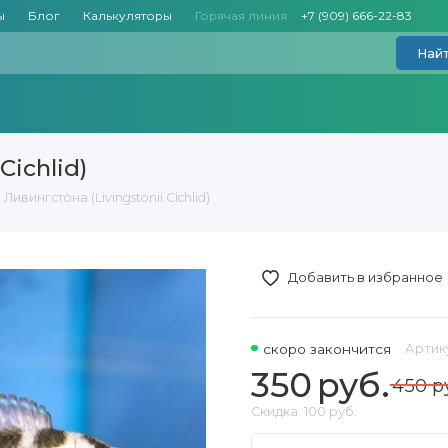
ы
Блог
Калькуляторы
Горячая линия:
+7 (909) 666-22-83
Най
Cichlid)
Ливингстона (Livingstonii Cichlid)
Добавить в избранное
скоро закончится
Артик
350
руб.
450 р
Скидка
100 руб.