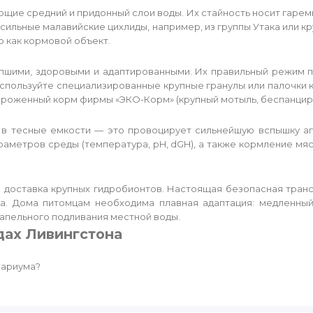
ие средний и придонный слои воды. Их стайность носит гарем
 сильные малавийские цихлиды, например, из группы Утака или 
о как кормовой объект.
пшими, здоровыми и адаптированными. Их правильный режим 
используйте специализированные крупные гранулы или палочки к
роженный корм фирмы «ЭКО-Корм» (крупный мотыль, беспанцирна
 в тесные емкости — это провоцирует сильнейшую вспышку агр
аметров среды (температура, pH, dGH), а также кормление мя
 доставка крупных гидробионтов. Настоящая безопасная тран
да. Дома питомцам необходима плавная адаптация: медленны
апельного подливания местной воды.
дах Ливингстона
вариума?