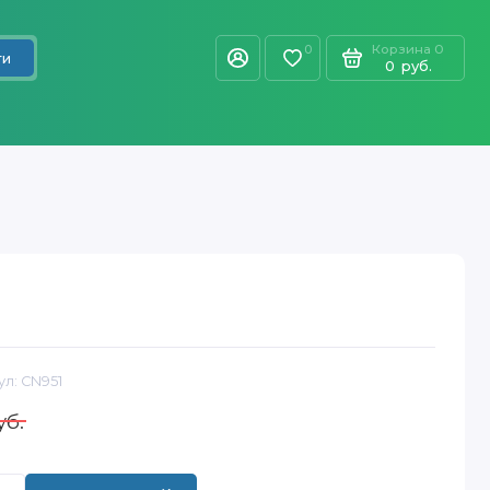
Корзина
0
0
ти
0
руб.
ул:
CN951
уб.