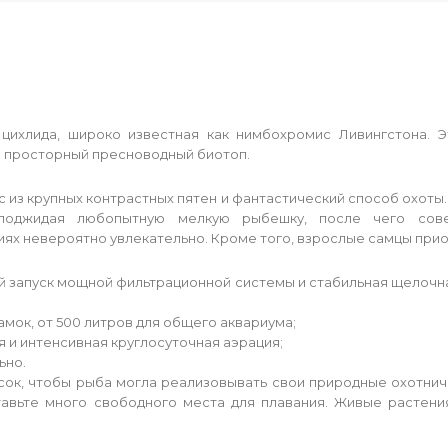
цихлида, широко известная как нимбохромис Ливингстона. Э
 просторный пресноводный биотоп.
из крупных контрастных пятен и фантастический способ охоты.
поджидая любопытную мелкую рыбешку, после чего сов
ях невероятно увлекательно. Кроме того, взрослые самцы прио
й запуск мощной фильтрационной системы и стабильная щелочн
амок, от 500 литров для общего аквариума;
 и интенсивная круглосуточная аэрация;
ьно.
сок, чтобы рыба могла реализовывать свои природные охотнич
вьте много свободного места для плавания. Живые растения