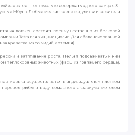
ный характер — оптимально содержать одного самца с 3–
крупные Мбуна. Любые мелкие креветки, улитки и сожители
питания должен состоять преимущественно из белковой
омпании Tetra для хищных цихлид. Для сбалансированной
я креветка, мясо мидий, артемия).
ессии и затягивание роста. Нельзя подсаживать к ним
сом теплокровных животных (фарш из говяжьего сердца),
спортировка осуществляется в индивидуальном плотном
й перевод рыбы в воду домашнего аквариума методом