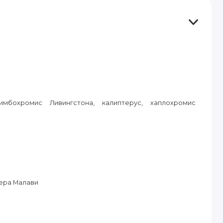
мбохромис Ливингстона, калиптерус, хаплохромис
ера Малави