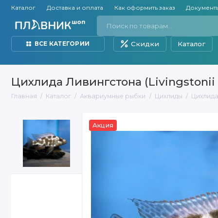
Каталог
Доставка и оплата
Как оформить заказ
Документ
Скидки
Каталог
ВСЕ КАТЕГОРИИ
Цихлида Ливингстона (Livingstonii 
Главная
Каталог
Аквариумные рыбки
Цихлиды
Цихлида 
Акция