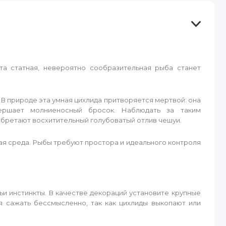
та статная, невероятно сообразительная рыба станет
 В природе эта умная цихлида притворяется мертвой: она
ершает молниеносный бросок. Наблюдать за таким
бретают восхитительный голубоватый отлив чешуи.
ая среда. Рыбы требуют простора и идеального контроля
ьи инстинкты. В качестве декораций установите крупные
 сажать бессмысленно, так как цихлиды выкопают или