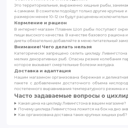
Это территориальные, выраженно хищные рыбы, занимающ
4 самками. В сожители подойдут только другие крупные и
размером менее 10–12 см будут расценены исключительн
Кормление и рацион
В интернет-магазин Плавник Шоп рыбы поступают окре
пищи высокого качества. В качестве базового рациона 
диеты обязательно добавляйте в меню питательный замо
Внимание! Чего делать нельзя
Категорически запрещено селить цихлиду Ливингстона
мелких декоративных рыб. Опасны резкие колебания пар
которое вызывает смертельные болезни желудка.
Доставка и адаптация
Нашим магазином организована бережная и деликатная
пакете с добавлением достаточного объема кислоро
постепенного выравнивания температурного режима и к
Часто задаваемые вопросы о цихли
Какая цена на цихлиду Ливингстона в вашем магазине?
Почему цихлида Ливингстона ложится на бок на дно ак
Как организована доставка таких крупных хищных рыб?