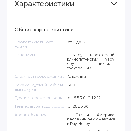
Характеристики
Общие характеристики
Продолжительность
от 8 до 12
жизни
Синонимы
Уару плоскотелый,
клинопятнистый уару,
яру, цихлида-
треугольник
Сложность содержания
Сложный
Рекомендуемый объём
300
аквариума
Другие параметры воды
pH 5.5-7.0, GH 2-12
Температура воды
от 26 до 30
Ареал обитания
Южная Америка,
бассейны рек Амазонка
и Риу-Негру