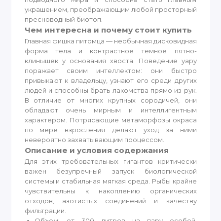
украшением, преображающим любой просторный
пресноводный биотоп.
Чем интересна и почему стоит купить
Главная фишка питомца — необычная дисковидная
форма тела и контрастное темное пятно-
клинышек у основания хвоста. Поведение уару
поражает своим интеллектом: они быстро
привыкают к владельцу, узнают его среди других
людей и способны брать лакомства прямо из рук.
В отличие от многих крупных сородичей, они
обладают очень мирным и интеллигентным
характером. Потрясающие метаморфозы окраса
по мере взросления делают уход за ними
невероятно захватывающим процессом.
Описание и условия содержания
Для этих требовательных гигантов критически
важен безупречный запуск биологической
системы и стабильная мягкая среда. Рыбы крайне
чувствительны к накоплению органических
отходов, азотистых соединений и качеству
фильтрации.
Объем: от 300 литров на пару особей,