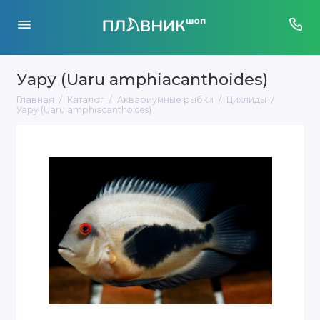
Уару (Uaru amphiacanthoides)
Главная
Каталог
Аквариумные рыбки
Цихлиды
Уару (Uaru amphiacanthoides)