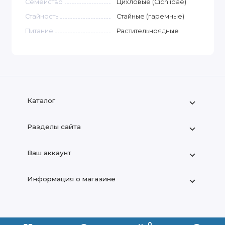
Семейство
Цихловые (Cichlidae)
Стайность
Стайные (гаремные)
Питание
Растительноядные
Каталог
Разделы сайта
Ваш аккаунт
Информация о магазине
+7 (909) 666-22-83
0