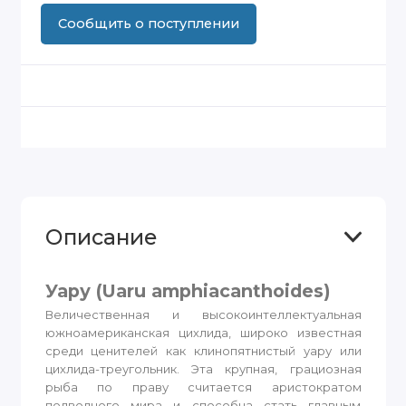
Сообщить о поступлении
Описание
Уару (Uaru amphiacanthoides)
Величественная и высокоинтеллектуальная
южноамериканская цихлида, широко известная
среди ценителей как клинопятнистый уару или
цихлида-треугольник. Эта крупная, грациозная
рыба по праву считается аристократом
подводного мира и способна стать главным