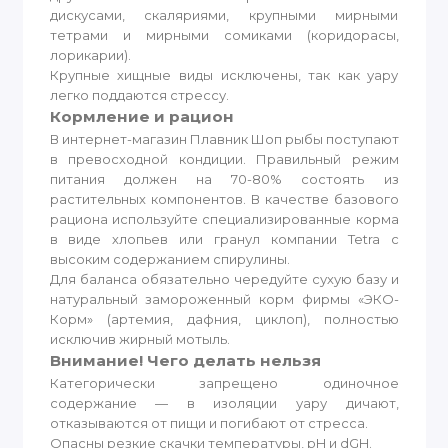
дискусами, скаляриями, крупными мирными
тетрами и мирными сомиками (коридорасы,
лорикарии).
Крупные хищные виды исключены, так как уару
легко поддаются стрессу.
Кормление и рацион
В интернет-магазин Плавник Шоп рыбы поступают
в превосходной кондиции. Правильный режим
питания должен на 70-80% состоять из
растительных компонентов. В качестве базового
рациона используйте специализированные корма
в виде хлопьев или гранул компании Tetra с
высоким содержанием спирулины.
Для баланса обязательно чередуйте сухую базу и
натуральный замороженный корм фирмы «ЭКО-
Корм» (артемия, дафния, циклоп), полностью
исключив жирный мотыль.
Внимание! Чего делать нельзя
Категорически запрещено одиночное
содержание — в изоляции уару дичают,
отказываются от пищи и погибают от стресса.
Опасны резкие скачки температуры, pH и dGH.