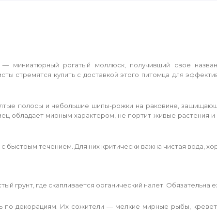
rona") — миниатюрный рогатый моллюск, получивший свое назв
сты стремятся купить с доставкой этого питомца для эффекти
лтые полосы и небольшие шипы-рожки на раковине, защищающ
ец обладает мирным характером, не портит живые растения и к
 быстрым течением. Для них критически важна чистая вода, хо
тый грунт, где скапливается органический налет. Обязательна 
 по декорациям. Их сожители — мелкие мирные рыбы, креветк