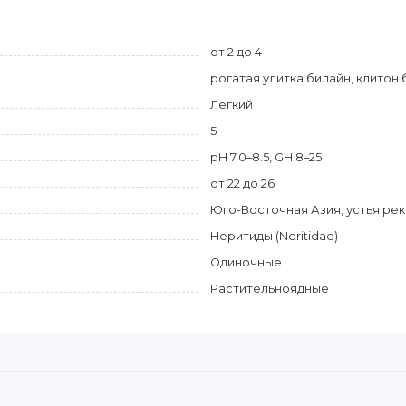
от 2 до 4
рогатая улитка билайн, клитон 
Легкий
5
pH 7.0–8.5, GH 8–25
от 22 до 26
Юго-Восточная Азия, устья рек
Неритиды (Neritidae)
Одиночные
Растительноядные