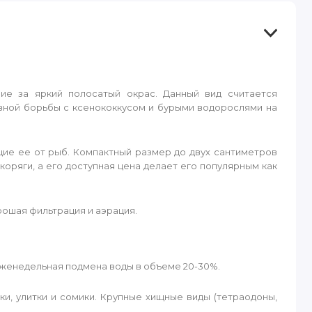
ание за яркий полосатый окрас. Данный вид считается
вной борьбы с ксенококкусом и бурыми водорослями на
ие ее от рыб. Компактный размер до двух сантиметров
оряги, а его доступная цена делает его популярным как
рошая фильтрация и аэрация.
еженедельная подмена воды в объеме 20-30%.
и, улитки и сомики. Крупные хищные виды (тетраодоны,