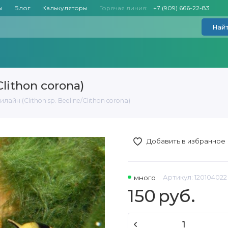
ы
Блог
Калькуляторы
Горячая линия:
+7 (909) 666-22-83
Най
lithon corona)
лайн (Clithon sp. Beeline/Clithon corona)
Добавить в избранное
много
Артикул:
120104022
150
руб.