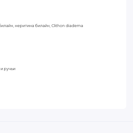
билайн, неритина билайн, Clithon diadema
 и ручьи