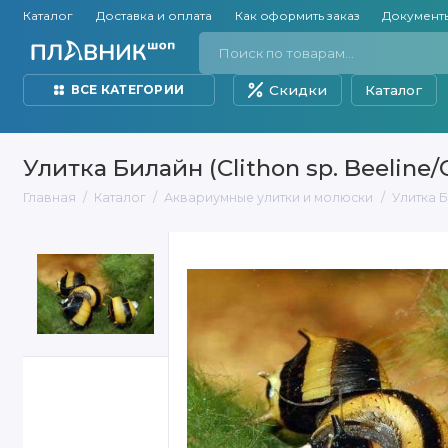
Каталог
Доставка и оплата
Как оформить заказ
Документ
Скидки
Каталог
ВСЕ КАТЕГОРИИ
Улитка Билайн (Clithon sp. Beeline/C
Главная
Каталог
Аквариумные улитки и молюски
Улитка Би