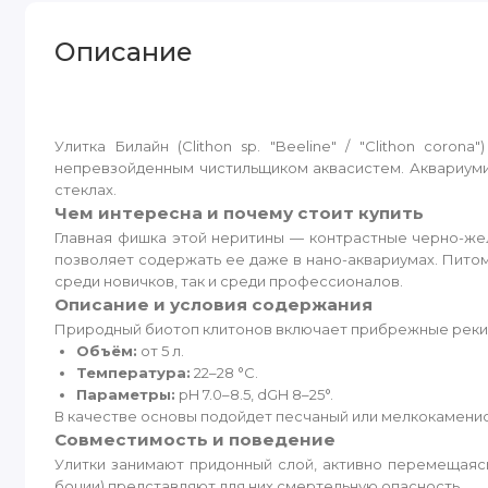
Описание
Улитка Билайн (Clithon sp. "Beeline" / "Clithon co
непревзойденным чистильщиком аквасистем. Аквариуми
стеклах.
Чем интересна и почему стоит купить
Главная фишка этой неритины — контрастные черно-же
позволяет содержать ее даже в нано-аквариумах. Питом
среди новичков, так и среди профессионалов.
Описание и условия содержания
Природный биотоп клитонов включает прибрежные реки с
Объём:
от 5 л.
Температура:
22–28 °C.
Параметры:
pH 7.0–8.5, dGH 8–25°.
В качестве основы подойдет песчаный или мелкокаменис
Совместимость и поведение
Улитки занимают придонный слой, активно перемещаясь
боции) представляют для них смертельную опасность.