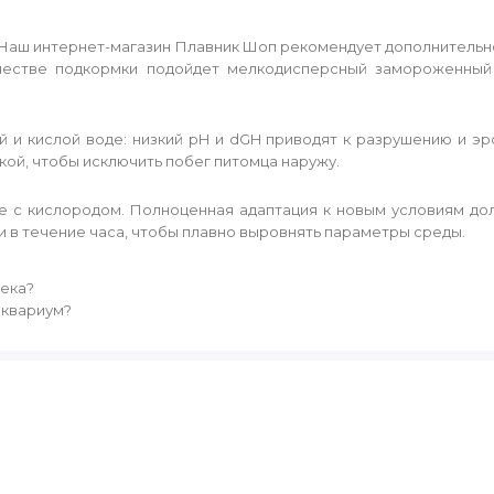
Наш интернет-магазин Плавник Шоп рекомендует дополнительн
качестве подкормки подойдет мелкодисперсный замороженный
 и кислой воде: низкий pH и dGH приводят к разрушению и эр
кой, чтобы исключить побег питомца наружу.
е с кислородом. Полноценная адаптация к новым условиям дол
 в течение часа, чтобы плавно выровнять параметры среды.
века?
аквариум?