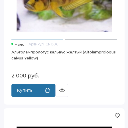
мало
Артикул:
CN1396
Альтолампрологус кальвус желтый (Altolamprologus
calvus Yellow)
2 000
руб.
Купить
Коридорас
Адольфо
(Corydoras
adolfoi)