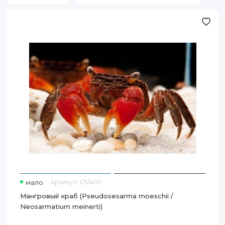
Мангровый
краб
(Pseudosesarma
moeschii
/
Neosarmatium
meinerti)
мало
Артикул:
CN1410
Мангровый краб (Pseudosesarma moeschii /
Neosarmatium meinerti)