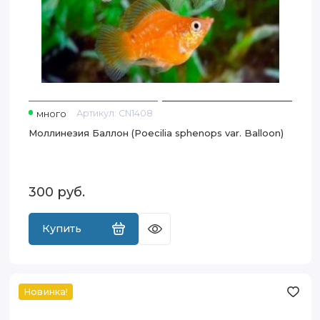
много
Артикул:
CN1408
Моллинезия Баллон (Poecilia sphenops var. Balloon)
300
руб.
Купить
Новинка!
Меченосец
Кои
(Xiphophorus