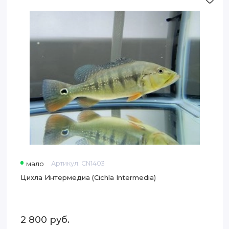
Цихла
Интермедиа
(Cichla
Intermedia)
мало
Артикул:
CN1403
Цихла Интермедиа (Cichla Intermedia)
2 800
руб.