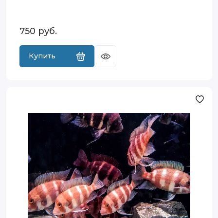
750
руб.
Купить
Красная
Фронтоза
(Cyphotilapia
frontosa
Red)