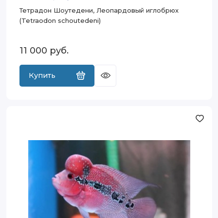
Тетрадон Шоутедени, Леопардовый иглобрюх
(Tetraodon schoutedeni)
11 000
руб.
Купить
Фловер
хорн,
или
Флауэр
хорн
(Flower
Horn)