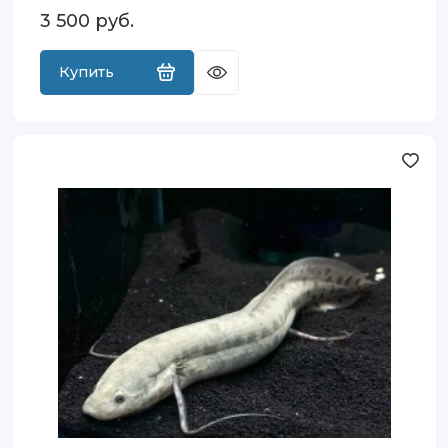
3 500
руб.
Купить
Протоптер
мраморный
(Protopterus
aethiopicus)