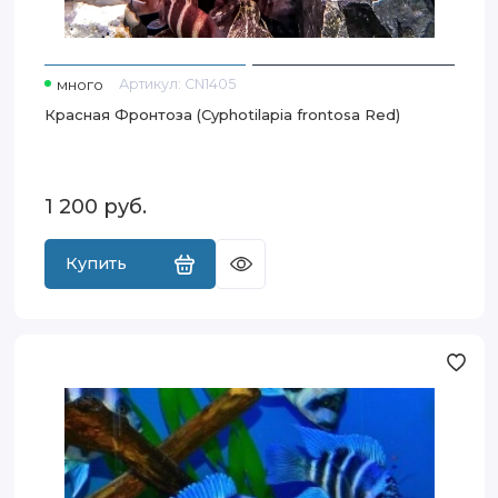
много
Артикул:
CN1405
Красная Фронтоза (Cyphotilapia frontosa Red)
1 200
руб.
Купить
Цифотиляпия
фронтоза
Блю
Пимба
(Cyphotilapia
frontosa
Blue
Mpimbwe)