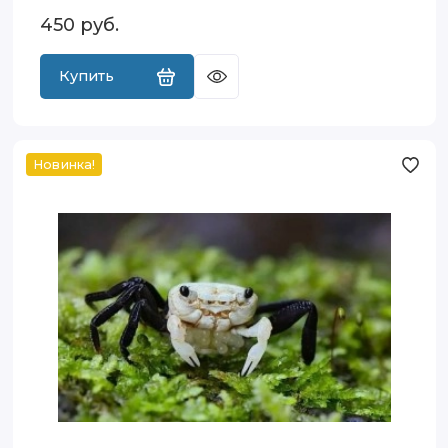
450
руб.
Купить
Новинка!
Краб
Панда
(Geosesarma
sp.Panda)