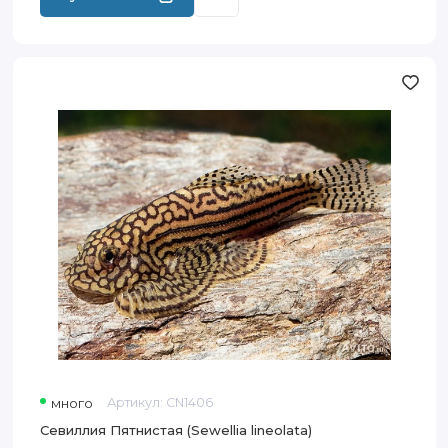
Севиллия
Пятнистая
(Sewellia
lineolata)
много
Артикул:
CN1406
Севиллия Пятнистая (Sewellia lineolata)