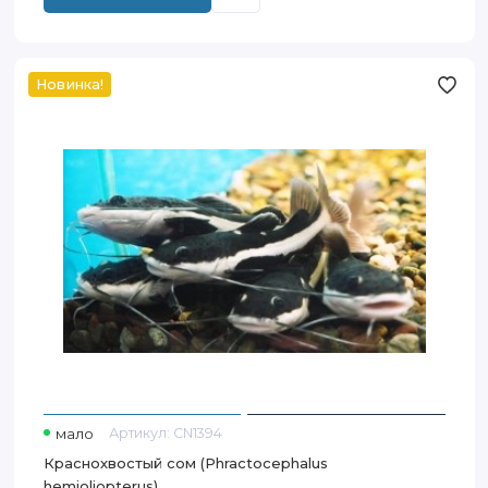
Новинка!
Краснохвостый
сом
(Phractocephalus
hemioliopterus)
мало
Артикул:
CN1394
Краснохвостый сом (Phractocephalus
hemioliopterus)