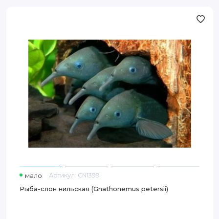
Рыба-
слон
нильская
(Gnathonemus
petersii)
мало
Артикул:
CN1399
Рыба-слон нильская (Gnathonemus petersii)