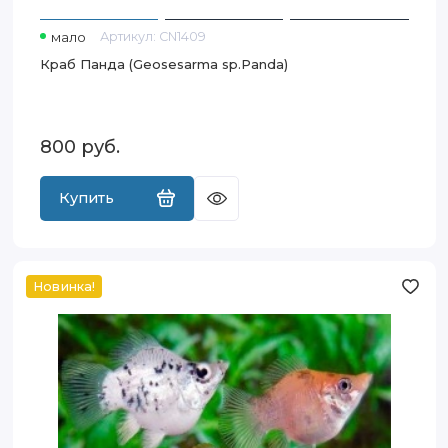
мало
Артикул:
CN1409
Краб Панда (Geosesarma sp.Panda)
800
руб.
Купить
Новинка!
Моллинезия
Баллон
(Poecilia
sphenops
var.
Balloon)