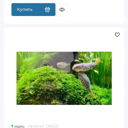
Купить
Тетрадон
Шоутедени,
Леопардовый
иглобрюх
(Tetraodon
schoutedeni)
мало
Артикул:
CN1402