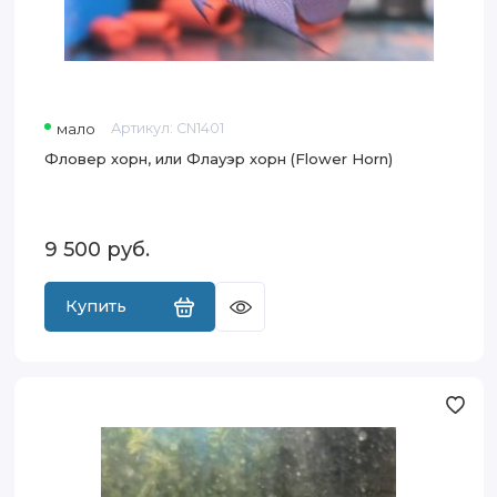
мало
Артикул:
CN1401
Фловер хорн, или Флауэр хорн (Flower Horn)
9 500
руб.
Купить
Щука
африканская
(Hepsetus
odoe)