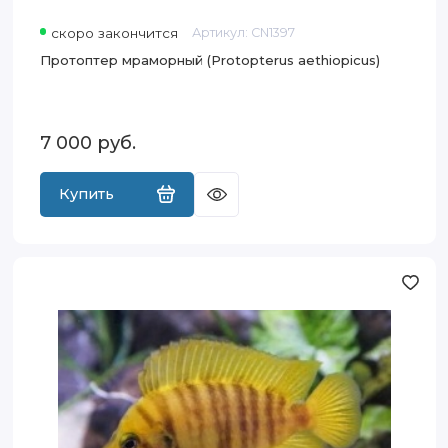
скоро закончится
Артикул:
CN1397
Протоптер мраморный (Protopterus aethiopicus)
7 000
руб.
Купить
Альтолампрологус
кальвус
желтый
(Altolamprologus
calvus
Yellow)