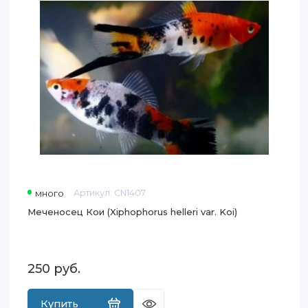
helleri
var.
Koi)
много
Артикул:
CN1407
Меченосец Кои (Xiphophorus helleri var. Koi)
250
руб.
Купить